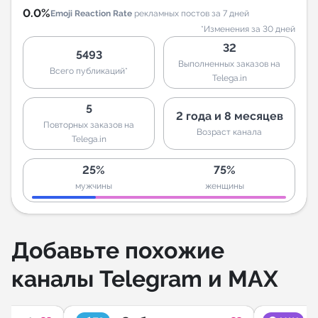
0.0%
Emoji Reaction Rate
рекламных постов за 7 дней
*Изменения за 30 дней
32
5493
Выполненных заказов на
Всего публикаций*
Telega.in
5
2 года и 8 месяцев
Повторных заказов на
Возраст канала
Telega.in
25%
75%
мужчины
женщины
Добавьте похожие
каналы Telegram и MAX