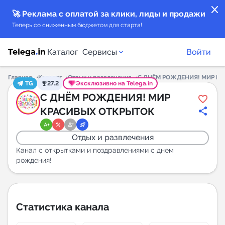
close
🚀 Реклама с оплатой за клики, лиды и продажи
Теперь со сниженным бюджетом для старта!
Каталог
Сервисы
Войти
Главная
Каталог
Отдых и развлечения
С ДНЁМ РОЖДЕНИЯ! МИР К
TG
27.2
Эксклюзивно на Telega.in
Каталог каналов
С ДНЁМ РОЖДЕНИЯ! МИР
КРАСИВЫХ ОТКРЫТОК
Каталог ботов
Отдых и развлечения
Горящие предложения
Канал с открытками и поздравлениями с днем
рождения!
Индекс читаемости каналов в Telegram
New
Статистика канала
Аналитика MAX каналов
New