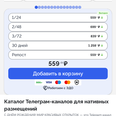
Выгодно
1/24
arrow_downward_alt
559
₽
.44
2/48
arrow_downward_alt
699
₽
.30
3/72
arrow_downward_alt
839
₽
.16
30 дней
arrow_downward_alt
1 258
₽
.74
Репост
arrow_downward_alt
559
₽
.44
559
₽
.44
handshake
Работаем с ЭДО
Каталог Телеграм-каналов для нативных
размещений
С ДНЁМ РОЖДЕНИЯ! МИР КРАСИВЫХ ОТКРЫТОК — это Telegam канал