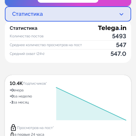
Статистика
Статистика
5493
Количество постов
547
Среднее количество просмотров на пост
547.0
Средний охват (24ч)
10.4K
Подписчиков*
+0
вчера
+0
за неделю
-3
за месяц
lock
Просмотров на пост*
lock
в первые 24 часа