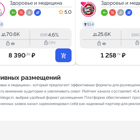
доктор
Здоровье и медицина
Здоровье и мед
5.0
.6
51.4
70.6K
25.6K
4.6%
ERR:
ERR:
lock_outline
lock_outline
lock_outline
lock_outline
CPV
8 390
₽
1 258
₽
.20
.74
ативных размещений
вье и медицина», который предлагает эффективные форматы для размещения
ь внимание аудитории и увеличивать охват. Рейтинг канала составляет 41.4, 
elega.in, выбрав удобный формат размещения. Платформа обеспечивает про
олненных заявок канал зарекомендовал себя как надежный партнер для рекла