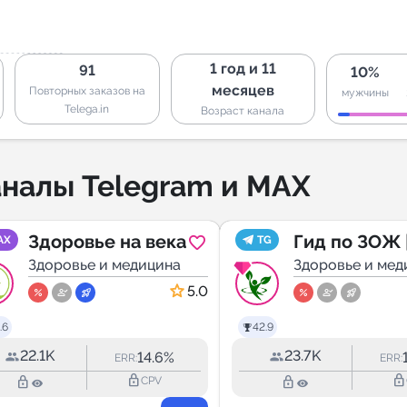
1 год и 11
91
10%
месяцев
Повторных заказов на
мужчины
Telega.in
Возраст канала
налы Telegram и MAX
Здоровье на века
Гид по ЗОЖ 
AX
TG
Здоровье и медицина
Нутрициоло
Здоровье и мед
5.0
.6
42.9
22.1K
23.7K
14.6%
ERR:
ERR:
lock_outline
lock_outline
lock_outline
lock_outline
CPV