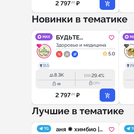
2 797
₽
.20
Новинки в тематике
БУДЬТЕ
MAX
M
медицина
ЗДОРОВЫ
Здоровье и медицина
5.0
31.5
29
8.3K
20.0%
29.4%
R:
ERR:
lock_outline
lock_outline
lock_outline
CPV
CPV
2 797
₽
.20
Лучшие в тематике
кана
аня ✸ химбио |
TG
T