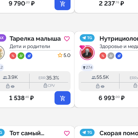
9 790
₽
2 237
₽
.20
.76
Тарелка малыша
Нутрициоло
AX
TG
Дети и родители
от Професс
Здоровье и мед
5.0
.2
27.4
3.9K
55.5K
35.3%
ERR:
ERR:
lock_outline
lock_outline
lock_outline
lock_outline
CPV
1 538
₽
6 993
₽
.46
.00
Тот самый
Скорая пом
G
TG