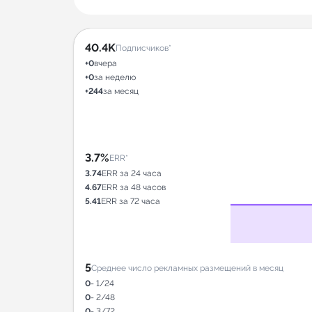
40.4K
Подписчиков*
+0
вчера
+0
за неделю
+244
за месяц
3.7%
ERR*
3.74
ERR за 24 часа
4.67
ERR за 48 часов
5.41
ERR за 72 часа
5
Среднее число рекламных размещений в месяц
0
- 1/24
0
- 2/48
0
- 3/72