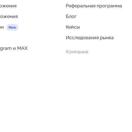
ложения
Реферальная программа
ложения
Блог
ии
Кейсы
Исследования рынка
egram и MAX
Компания
Отзывы о Telega.in
ций
Информация о безопасност
Возврат средств
Гарантии
Политика обработки персон
данных
Вакансии