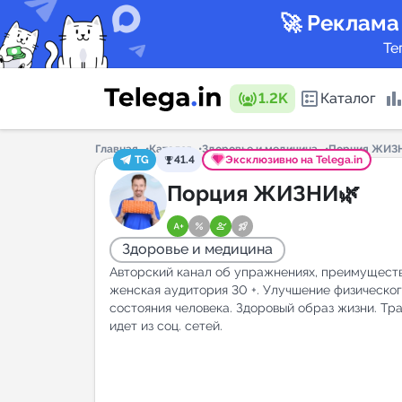
🚀 Реклама
Те
1.2K
Каталог
Главная
Каталог
Здоровье и медицина
Порция ЖИЗ
TG
41.4
Эксклюзивно на Telega.in
Каталог 
Порция ЖИЗНИ🌿
Здоровье и медицина
Горящие
Авторский канал об упражнениях, преимущест
женская аудитория 30 +. Улучшение физическо
состояния человека. Здоровый образ жизни. Тр
идет из соц. сетей.
Аналитик
New