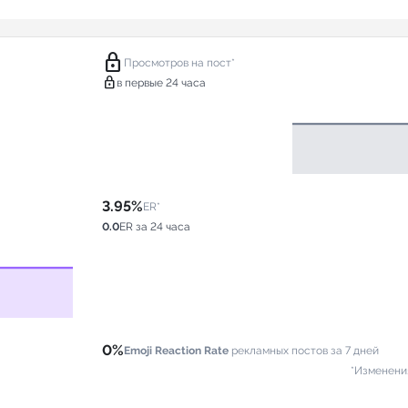
lock
Просмотров на пост*
lock
в первые 24 часа
3.95%
ER*
0.0
ER за 24 часа
0%
Emoji Reaction Rate
рекламных постов за 7 дней
*Изменени