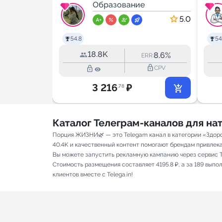
медицина
учёба в меде
Образование
5.0
5.0
54.8
54
18.8K
23.3%
8.6%
RR:
ERR:
lock_outline
lock_outline
lock_outline
CPV
CPV
3 216
₽
.78
Каталог Телеграм-каналов для н
Порция ЖИЗНИ🌿 — это Telegam канал в категории «Здоро
40.4K и качественный контент помогают брендам привлекат
Вы можете запустить рекламную кампанию через сервис T
Стоимость размещения составляет 4195.8 ₽, а за 189 вып
клиентов вместе с Telega.in!