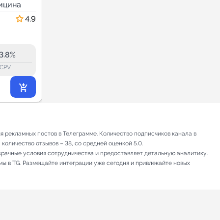
ицина
| ПП от
Здоровье и медицина
нутрициолога
4.9
4.9
49.2
49.1
49.2K
3.8%
18.1%
ERR:
lock_outline
lock_outline
lo
CPV
CPV
3 076
₽
.92
 рекламных постов в Телеграмме. Количество подписчиков канала в
количество отзывов – 38, со средней оценкой 5.0.
зрачные условия сотрудничества и предоставляет детальную аналитику.
мы в TG. Размещайте интеграции уже сегодня и привлекайте новых