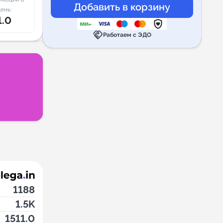
ень:
1.0
handshake
Работаем с ЭДО
1188
1.5K
1511.0