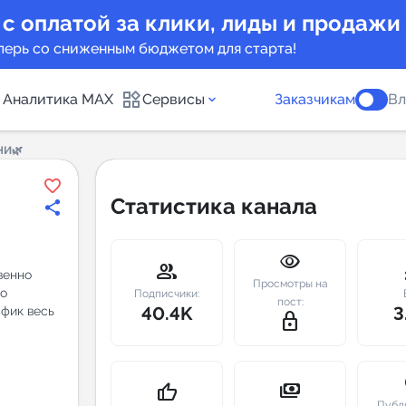
 с оплатой за клики, лиды и продажи
перь со сниженным бюджетом для старта!
Аналитика MAX
Сервисы
Заказчикам
Вл
НИ🌿
каналов
Каталог б
Статистика канала
Индекс чи
visibility
 предложения
Telegram
group
m
венно
Просмотры на
го
New
Подписчики:
пост:
40.4K
3
афик весь
lock_outline
Индивиду
а MAX каналов
сопровож
u
payments
thumb_up
Публ