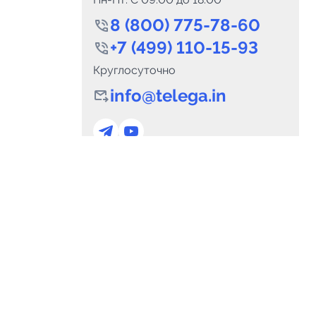
8 (800) 775-78-60
+7 (499) 110-15-93
Круглосуточно
info@telega.in
0
Каналов:
Подпи
0
₽
delete_forever
Итого:
.00
Для сотрудничества
и
marketing@telega.in
Для СМИ
альных
pr@telega.in
Техподдержка