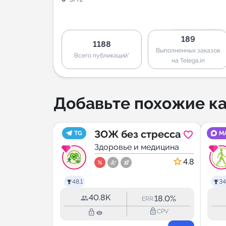
189
1188
Выполненных заказов
Всего публикаций*
на Telega.in
Добавьте похожие ка
| Йога
ЗОЖ без стресса
TG
M
 |
медицина
Здоровье и медицина
ое
4.8
4.8
48.1
34
40.8K
2.6%
18.0%
RR:
ERR:
lock_outline
lock_outline
lock_outline
CPV
CPV