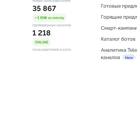
новых пользователей
Готовые пред
35 867
Горящие пред
+ 1 508
за месяц
проверенных каналов
Смарт-кампан
1 218
Каталог ботов
ONLINE
Аналитика Tel
пользователей в сети
каналов
Бот нотифика
Помощь
FAQ
Напишите нам