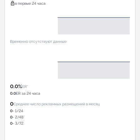
lock
в первые 24 часа
Временно отсутствуют данные
0.0%
ER*
0.0
ER за 24 часа
0
Среднее число рекламных размещений в месяц
0
- 1/24
0
- 2/48
0
- 3/72