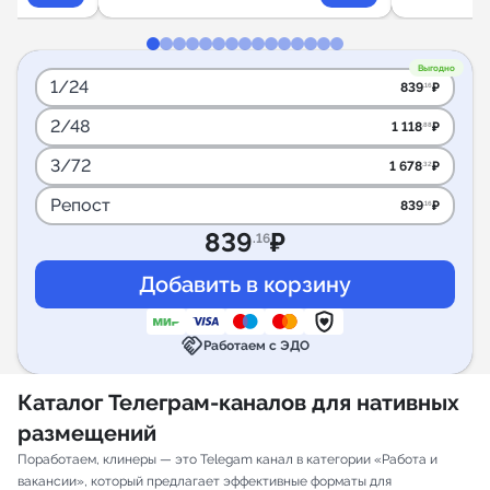
Выгодно
1/24
839
₽
.16
2/48
1 118
₽
.88
3/72
1 678
₽
.32
Репост
839
₽
.16
839
₽
.16
handshake
Работаем с ЭДО
Каталог Телеграм-каналов для нативных
размещений
Поработаем, клинеры — это Telegam канал в категории «Работа и
вакансии», который предлагает эффективные форматы для