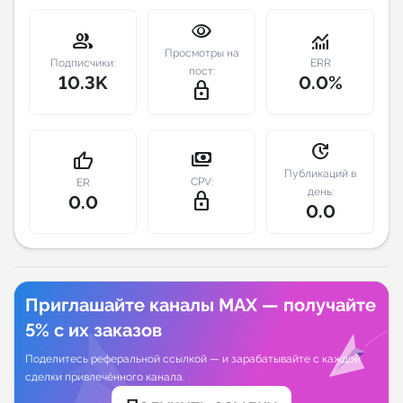
visibility
Индивидуальное сопровождение
group
monitoring
Просмотры на
Подписчики:
ERR
пост:
10.3K
0.0%
Аналитика Telegram
lock_outline
update
payments
thumb_up
Публикаций в
CPV:
ER
день:
lock_outline
0.0
0.0
Приглашайте каналы MAX — получайте
5% с их заказов
Поделитесь реферальной ссылкой — и зарабатывайте с каждой
сделки привлечённого канала.