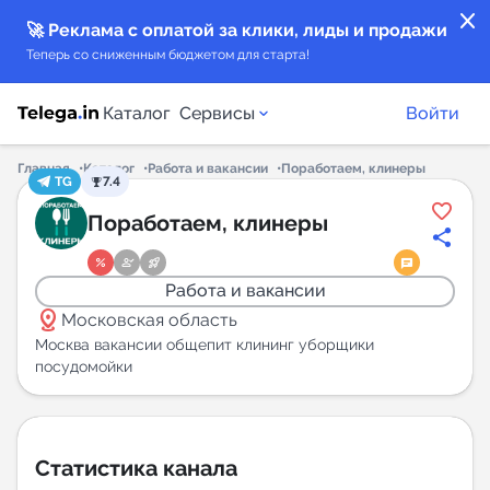
close
🚀 Реклама с оплатой за клики, лиды и продажи
Теперь со сниженным бюджетом для старта!
Каталог
Сервисы
Войти
Главная
Каталог
Работа и вакансии
Поработаем, клинеры
TG
7.4
Каталог каналов
Поработаем, клинеры
Каталог ботов
Работа и вакансии
distance
Горящие предложения
Московская область
Москва вакансии общепит клининг уборщики
посудомойки
Индекс читаемости каналов в Telegram
New
Аналитика MAX каналов
Статистика канала
New