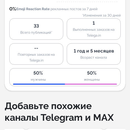
0%
Emoji Reaction Rate
рекламных постов за 7 дней
*Изменения за 30 дней
1
33
Выполненных заказов на
Всего публикаций*
Telega.in
--
1 год и 5 месяцев
Повторных заказов на
Возраст канала
Telega.in
50%
50%
мужчины
женщины
Добавьте похожие
каналы Telegram и MAX