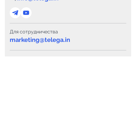
Для сотрудничества
marketing@telega.in
Для СМИ
pr@telega.in
Техподдержка
Telegram
MAX
Сервисы
Каталог каналов