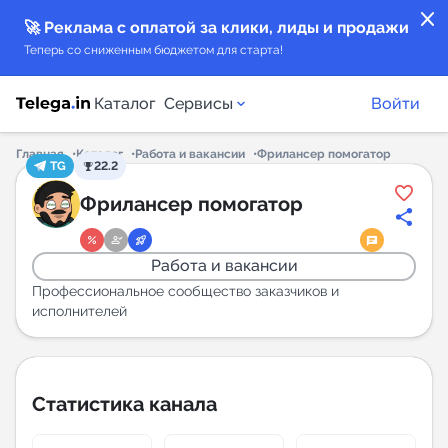
close
🚀 Реклама с оплатой за клики, лиды и продажи
Теперь со сниженным бюджетом для старта!
Каталог
Сервисы
Войти
Главная
Каталог
Работа и вакансии
Фрилансер помогатор
TG
22.2
Каталог каналов
Фрилансер помогатор
Каталог ботов
Работа и вакансии
Горящие предложения
Профессиональное сообщество заказчиков и
исполнителей
Индекс читаемости каналов в Telegram
New
Статистика канала
Аналитика MAX каналов
New