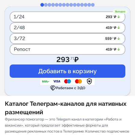
Выгодно
1/24
arrow_downward_alt
293
₽
.71
2/48
arrow_downward_alt
419
₽
.58
3/72
arrow_downward_alt
559
₽
.44
Репост
arrow_downward_alt
419
₽
.58
293
₽
.71
handshake
Работаем с ЭДО
Каталог Телеграм-каналов для нативных
размещений
Фрилансер помогатор — это Telegam канал в категории «Работа и
вакансии», который предлагает эффективные форматы для
размещения рекламных постов в Телеграмме. Количество подписчиков