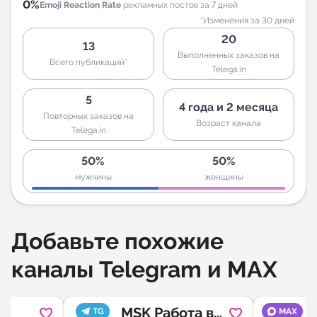
0%
Emoji Reaction Rate
рекламных постов за 7 дней
*Изменения за 30 дней
20
13
Выполненных заказов на
Всего публикаций*
Telega.in
5
4 года и 2 месяца
Повторных заказов на
Возраст канала
Telega.in
50%
50%
мужчины
женщины
Добавьте похожие
каналы Telegram и MAX
MSK Работа в
TG
MAX