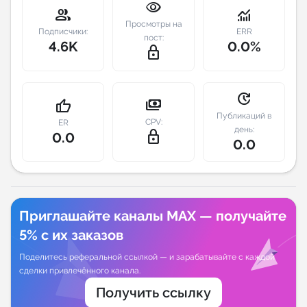
visibility
group
monitoring
Просмотры на
Индивидуальное сопровождение
Подписчики:
ERR
пост:
4.6K
0.0%
lock_outline
Аналитика Telegram
update
payments
thumb_up
Публикаций в
CPV:
ER
день:
lock_outline
0.0
0.0
Приглашайте каналы MAX — получайте
5% с их заказов
Поделитесь реферальной ссылкой — и зарабатывайте с каждой
сделки привлечённого канала.
Получить ссылку