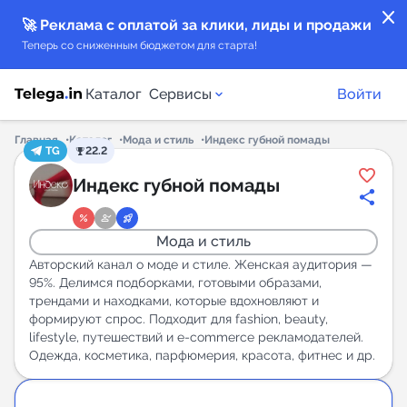
close
🚀 Реклама с оплатой за клики, лиды и продажи
Теперь со сниженным бюджетом для старта!
Каталог
Сервисы
Войти
Главная
Каталог
Мода и стиль
Индекс губной помады
TG
22.2
Каталог каналов
Индекс губной помады
Каталог ботов
Мода и стиль
Горящие предложения
Авторский канал о моде и стиле. Женская аудитория —
95%. Делимся подборками, готовыми образами,
трендами и находками, которые вдохновляют и
Индекс читаемости каналов в Telegram
формируют спрос. Подходит для fashion, beauty,
New
lifestyle, путешествий и e-commerce рекламодателей.
Одежда, косметика, парфюмерия, красота, фитнес и др.
Аналитика MAX каналов
New