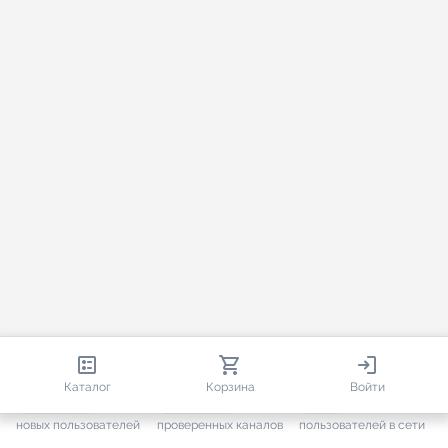
813 419
35 449
4 059
Каталог
Корзина
Войти
+ 7 640
за месяц
+ 1 437
за месяц
ONLINE
новых пользователей
проверенных каналов
пользователей в сети