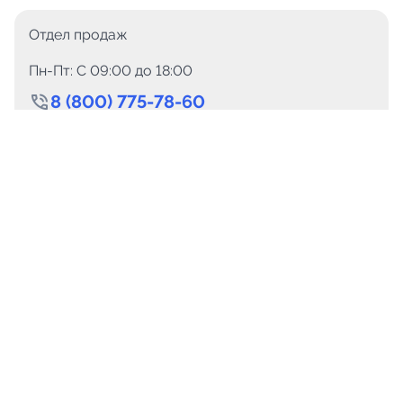
Отдел продаж
Пн-Пт: C 09:00 до 18:00
8 (800) 775-78-60
+7 (499) 110-15-93
Круглосуточно
info@telega.in
Для сотрудничества
marketing@telega.in
Для СМИ
pr@telega.in