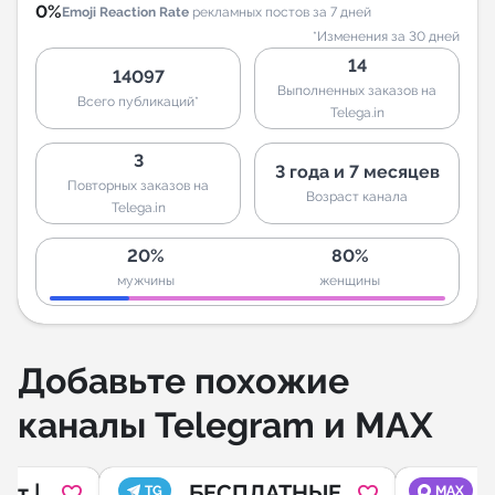
0%
Emoji Reaction Rate
рекламных постов за 7 дней
*Изменения за 30 дней
14
14097
Выполненных заказов на
Всего публикаций*
Telega.in
3
3 года и 7 месяцев
Повторных заказов на
Возраст канала
Telega.in
20%
80%
мужчины
женщины
Добавьте похожие
каналы Telegram и MAX
фт |
БЕСПЛАТНЫЕ
TG
MAX