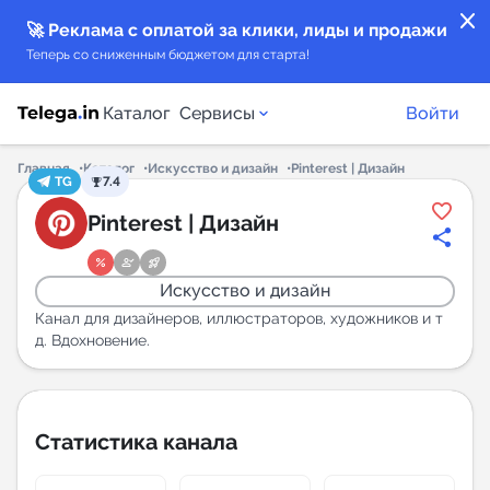
close
🚀 Реклама с оплатой за клики, лиды и продажи
Теперь со сниженным бюджетом для старта!
Каталог
Сервисы
Войти
Главная
Каталог
Искусство и дизайн
Pinterest | Дизайн
TG
7.4
Каталог каналов
Pinterest | Дизайн
Каталог ботов
Искусство и дизайн
Горящие предложения
Канал для дизайнеров, иллюстраторов, художников и т
д. Вдохновение.
Индекс читаемости каналов в Telegram
New
Статистика канала
Аналитика MAX каналов
New