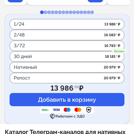
1/24
13 986
₽
.00
2/48
16 083
₽
.90
3/72
16 783
₽
.20
Выгодно
30 дней
18 181
₽
.80
Нативный
20 979
₽
.00
Репост
20 979
₽
.00
13 986
₽
.00
handshake
Работаем с ЭДО
Каталог Телеграм-каналов для нативных