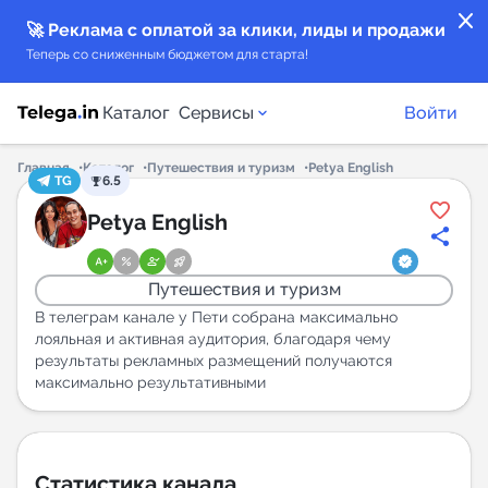
close
🚀 Реклама с оплатой за клики, лиды и продажи
Теперь со сниженным бюджетом для старта!
Каталог
Сервисы
Войти
Главная
Каталог
Путешествия и туризм
Petya English
TG
6.5
Каталог каналов
Petya English
Каталог ботов
Путешествия и туризм
Горящие предложения
В телеграм канале у Пети собрана максимально
лояльная и активная аудитория, благодаря чему
результаты рекламных размещений получаются
Индекс читаемости каналов в Telegram
максимально результативными
New
Аналитика MAX каналов
New
Статистика канала