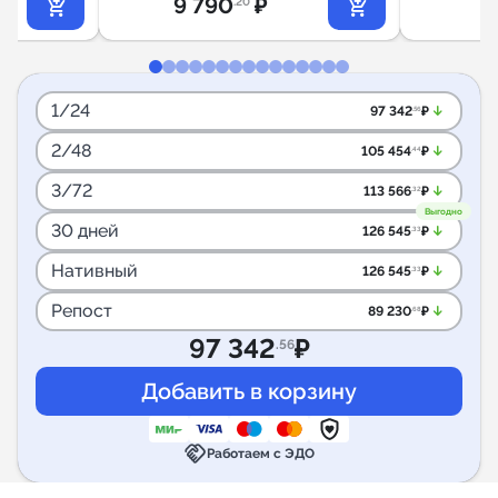
9 790
₽
.20
1/24
arrow_downward_alt
97 342
₽
.56
2/48
arrow_downward_alt
105 454
₽
.44
3/72
arrow_downward_alt
113 566
₽
.32
Выгодно
30 дней
arrow_downward_alt
126 545
₽
.33
Нативный
arrow_downward_alt
126 545
₽
.33
Репост
arrow_downward_alt
89 230
₽
.68
97 342
₽
.56
handshake
Работаем с ЭДО