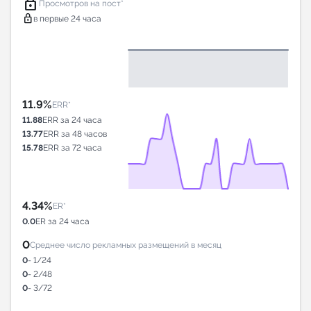
lock
Просмотров на пост*
lock
в первые 24 часа
11.9%
ERR*
11.88
ERR за 24 часа
13.77
ERR за 48 часов
15.78
ERR за 72 часа
4.34%
ER*
0.0
ER за 24 часа
0
Среднее число рекламных размещений в месяц
0
- 1/24
0
- 2/48
0
- 3/72