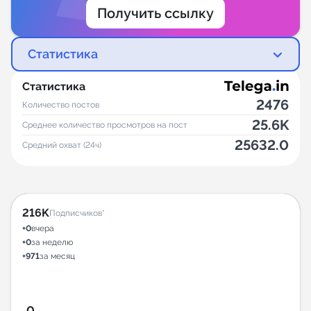
Получить ссылку
Статистика
Статистика
2476
Количество постов
25.6K
Среднее количество просмотров на пост
25632.0
Средний охват (24ч)
216K
Подписчиков*
+0
вчера
+0
за неделю
+971
за месяц