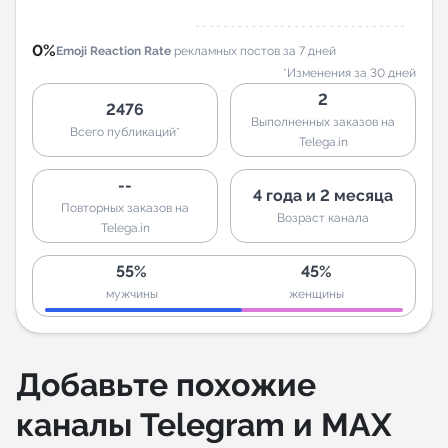
0%
Emoji Reaction Rate
рекламных постов за 7 дней
*Изменения за 30 дней
2
2476
Выполненных заказов на
Всего публикаций*
Telega.in
--
4 года и 2 месяца
Повторных заказов на
Возраст канала
Telega.in
55%
45%
мужчины
женщины
Добавьте похожие
каналы Telegram и MAX