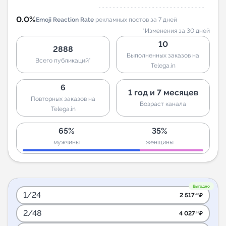
0.0%
Emoji Reaction Rate
рекламных постов за 7 дней
*Изменения за 30 дней
10
2888
Выполненных заказов на
Всего публикаций*
Telega.in
6
1 год и 7 месяцев
Повторных заказов на
Возраст канала
Telega.in
65%
35%
мужчины
женщины
Выгодно
1/24
2 517
₽
.48
2/48
4 027
₽
.97