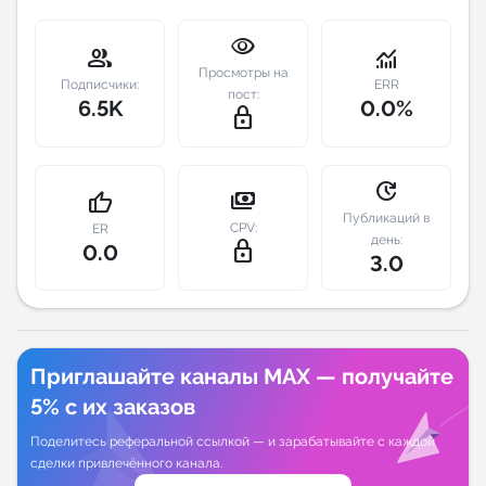
visibility
Индивидуальное сопровождение
group
monitoring
Просмотры на
Подписчики:
ERR
пост:
Аналитика Telegram
6.5K
0.0%
lock_outline
update
payments
thumb_up
Публикаций в
CPV:
ER
день:
lock_outline
0.0
3.0
Приглашайте каналы MAX — получайте
5% с их заказов
Поделитесь реферальной ссылкой — и зарабатывайте с каждой
сделки привлечённого канала.