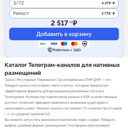
3/72
4 279
₽
.72
Репост
3 776
₽
.22
2 517
₽
.48
handshake
Работаем с ЭДО
Каталог Телеграм-каналов для нативных
размещений
Такси | Регулярные Перевозки | Грузоперевозки |ЛНР ДНР — это
Telegam канал в категории «Авто и мото», который предлагает
эффективные форматы для размещения рекламных постов в
Телеграмме. Количество подписчиков канала в 6.5K и качественный
контент помогают брендам привлекать внимание аудитории и
увеличивать охват. Рейтинг канала составляет 7.3, количество отзывов
– 1, со средней оценкой 5.0.
Вы можете запустить рекламную кампанию через сервис Telega.in,
выбрав удобный формат размещения. Платформа обеспечивает