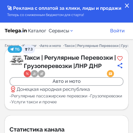
close
🚀 Реклама с оплатой за клики, лиды и продажи
Теперь со сниженным бюджетом для старта!
Каталог
Сервисы
Войти
Главная
Каталог
Авто и мото
Такси | Регулярные Перевозки | Груз
TG
7.3
Каталог каналов
Такси | Регулярные Перевозки |
Грузоперевозки |ЛНР ДНР
Каталог ботов
Авто и мото
Горящие предложения
distance
Донецкая народная республика
-Регулярные пассажирские перевозки -Грузоперевозки
Индекс читаемости каналов в Telegram
-Услуги такси и прочее
New
Аналитика MAX каналов
Статистика канала
New