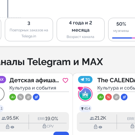
4 года и 2
3
50%
месяца
Повторных заказов на
мужчины
Telega.in
Возраст канала
налы Telegram и MAX
Детская афиша
The CALEND
AX
TG
Москвы
Культура и события
Kids
Культура и соб
.1
41.4
95.5K
21.2K
19.0%
ERR:
ERR:
lock_outline
lock_outline
lock_outline
lock_outline
CPV