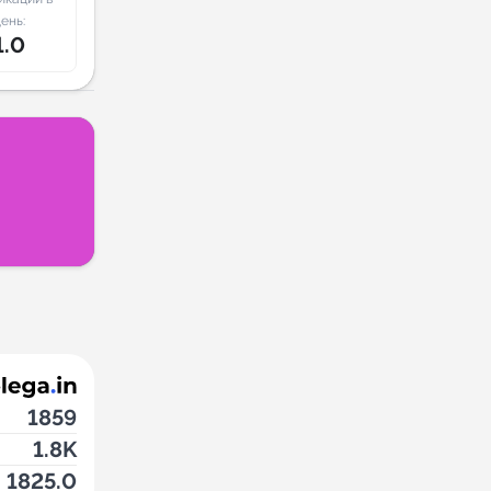
ень:
1.0
1859
1.8K
1825.0