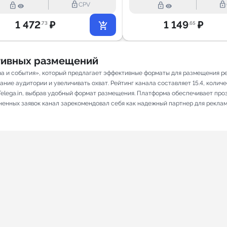
lock_outline
lock_outline
lock_outline
lock_outline
CPV
1 472
₽
1 149
₽
.73
.65
ативных размещений
а и события», который предлагает эффективные форматы для размещения рек
ие аудитории и увеличивать охват. Рейтинг канала составляет 15.4, количес
elega.in, выбрав удобный формат размещения. Платформа обеспечивает про
лненных заявок канал зарекомендовал себя как надежный партнер для рекла