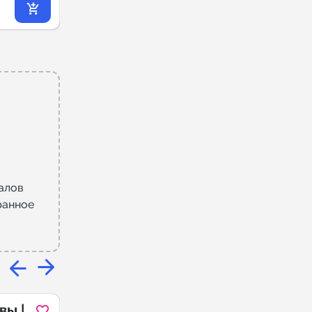
2 337
₽
.06
алов
ранное
вы |
Бесплатная
MAX
MAX