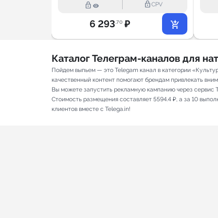
lock_outline
lock_outline
lock_outline
CPV
CPV
6 293
₽
.70
Каталог Телеграм-каналов для н
Пойдем выпьем — это Telegam канал в категории «Культур
качественный контент помогают брендам привлекать вниман
Вы можете запустить рекламную кампанию через сервис T
Стоимость размещения составляет 5594.4 ₽, а за 10 выпо
клиентов вместе с Telega.in!