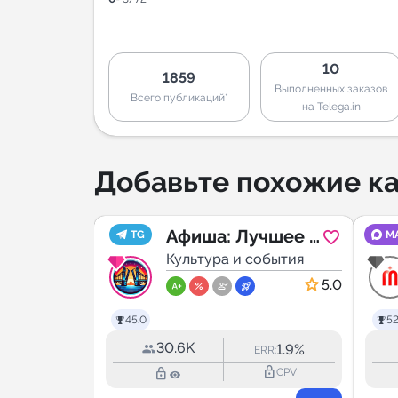
10
1859
Выполненных заказов
Всего публикаций*
на Telega.in
Добавьте похожие ка
й
Афиша: Лучшее в
TG
M
г
обытия
Петербурге
Культура и события
5.0
5.0
45.0
52
30.6K
5.9%
1.9%
RR:
ERR:
lock_outline
lock_outline
lock_outline
CPV
CPV