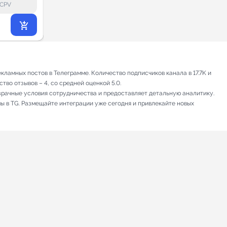
lock_outline
lock_outline
lo
CPV
CPV
1 142
₽
.66
ламных постов в Телеграмме. Количество подписчиков канала в 17.7K и
тво отзывов – 4, со средней оценкой 5.0.
зрачные условия сотрудничества и предоставляет детальную аналитику.
мы в TG. Размещайте интеграции уже сегодня и привлекайте новых