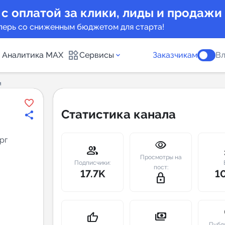
 с оплатой за клики, лиды и продажи
перь со сниженным бюджетом для старта!
Аналитика MAX
Сервисы
Заказчикам
Вл
м
каналов
Каталог б
Статистика канала
Индекс чи
рг
visibility
 предложения
Telegram
group
m
Просмотры на
New
Подписчики:
пост:
17.7K
1
lock_outline
Индивиду
а MAX каналов
сопровож
u
payments
thumb_up
Публ