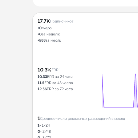
17.7K
Подписчиков*
+0
вчера
+0
за неделю
+588
за месяц
10.3%
ERR*
10.33
ERR за 24 часа
11.5
ERR за 48 часов
12.56
ERR за 72 часа
1
Среднее число рекламных размещений в месяц
1
- 1/24
0
- 2/48
0
- 3/72