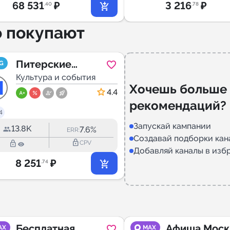
68 531
₽
3 216
₽
.40
.78
о покупают
Питерские
G
Гуляки | Афиша
Культура и события
Хочешь больше
Санкт
4.4
рекомендаций?
Петербурга
4
Запускай кампании
13.8K
7.6%
ERR:
Создавай подборки кан
lock_outline
lock_outline
CPV
Добавляй каналы в изб
8 251
₽
.74
Бесплатная
Афиша Моск
AX
MAX