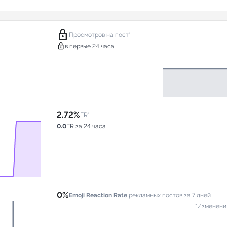
lock
Просмотров на пост*
lock
в первые 24 часа
2.72%
ER*
0.0
ER за 24 часа
0%
Emoji Reaction Rate
рекламных постов за 7 дней
*Изменени