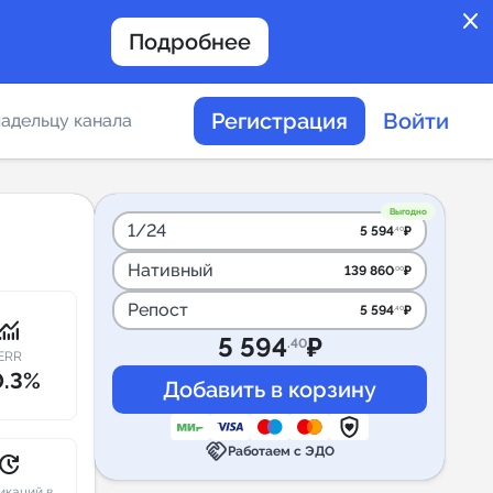
close
Подробнее
Регистрация
Войти
адельцу канала
отов
Выгодно
1/24
5 594
₽
.40
Нативный
139 860
₽
.00
таемости каналов в
Репост
5 594
₽
.40
onitoring
5 594
₽
.40
ERR
0.3%
альное
handshake
дение
Работаем с ЭДО
pdate
икаций в