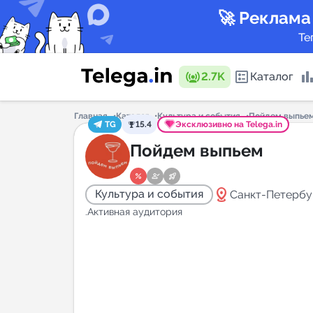
🚀 Реклама
Те
2.7K
Каталог
Главная
Каталог
Культура и события
Пойдем выпье
TG
15.4
Эксклюзивно на Telega.in
Каталог 
Пойдем выпьем
distance
Культура и события
Санкт-Петербу
Горящие
.Активная аудитория
Аналитик
New