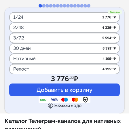
Выгодно
1/24
3 776
₽
.22
2/48
4 335
₽
.66
3/72
5 594
₽
.40
30 дней
8 391
₽
.60
Нативный
4 195
₽
.80
Репост
4 195
₽
.80
3 776
₽
.22
handshake
Работаем с ЭДО
Каталог Телеграм-каналов для нативных