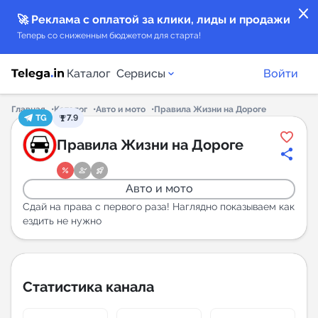
close
🚀 Реклама с оплатой за клики, лиды и продажи
Теперь со сниженным бюджетом для старта!
Каталог
Сервисы
Войти
Главная
Каталог
Авто и мото
Правила Жизни на Дороге
TG
7.9
Каталог каналов
Правила Жизни на Дороге
Каталог ботов
Авто и мото
Горящие предложения
Сдай на права с первого раза! Наглядно показываем как
ездить не нужно
Индекс читаемости каналов в Telegram
New
Статистика канала
Аналитика MAX каналов
New