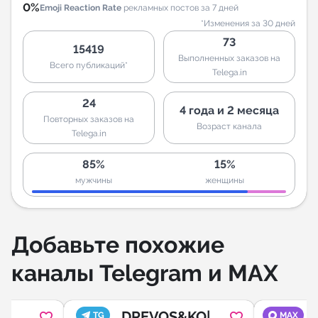
0%
Emoji Reaction Rate
рекламных постов за 7 дней
*Изменения за 30 дней
73
15419
Выполненных заказов на
Всего публикаций*
Telega.in
24
4 года и 2 месяца
Повторных заказов на
Возраст канала
Telega.in
85%
15%
мужчины
женщины
Добавьте похожие
каналы Telegram и MAX
DREVOS&KO|
TG
MAX