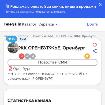
close
🚀 Реклама с оплатой за клики, лиды и продажи
Теперь со сниженным бюджетом для старта!
Каталог
Сервисы
Войти
Главная
Каталог
Новости и СМИ
ЖК ОРЕНБУРЖЬЕ, Оренбург
TG
7.2
Каталог каналов
ЖК ОРЕНБУРЖЬЕ, Оренбург
Каталог ботов
Новости и СМИ
distance
Горящие предложения
Оренбург
👨‍👩‍👧‍👦 Чат соседей в ЖК «ОРЕНБУРЖЬЕ» 💳 По
рекламе пиши 📍 ОРЕНБУРГ
Индекс читаемости каналов в Telegram
New
Аналитика MAX каналов
Статистика канала
New