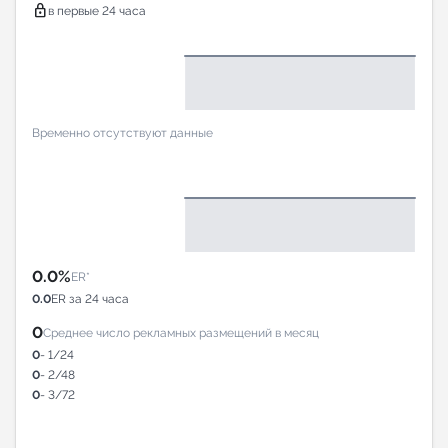
lock
в первые 24 часа
Временно отсутствуют данные
0.0%
ER*
0.0
ER за 24 часа
0
Среднее число рекламных размещений в месяц
0
- 1/24
0
- 2/48
0
- 3/72