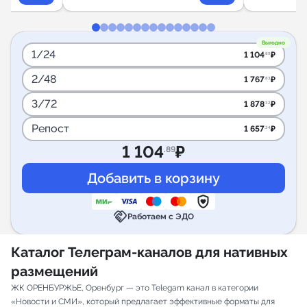
Выгодно
1/24
1 104
₽
.89
2/48
1 767
₽
.83
3/72
1 878
₽
.32
Репост
1 657
₽
.34
1 104
₽
.89
handshake
Работаем с ЭДО
Каталог Телеграм-каналов для нативных
размещений
ЖК ОРЕНБУРЖЬЕ, Оренбург — это Telegam канал в категории
«Новости и СМИ», который предлагает эффективные форматы для