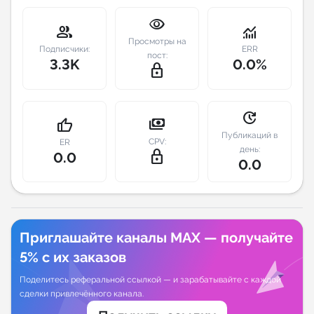
visibility
Индивидуальное сопровождение
group
monitoring
Просмотры на
Подписчики:
ERR
пост:
3.3K
0.0%
Аналитика Telegram
lock_outline
update
payments
thumb_up
Публикаций в
CPV:
ER
день:
lock_outline
0.0
0.0
Приглашайте каналы MAX — получайте
5% с их заказов
Поделитесь реферальной ссылкой — и зарабатывайте с каждой
сделки привлечённого канала.