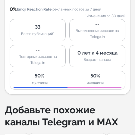
0%
Emoji Reaction Rate
рекламных постов за 7 дней
*Изменения за 30 дней
--
33
Выполненных заказов на
Всего публикаций*
Telega.in
--
0 лет и 4 месяца
Повторных заказов на
Возраст канала
Telega.in
50%
50%
мужчины
женщины
Добавьте похожие
каналы Telegram и MAX