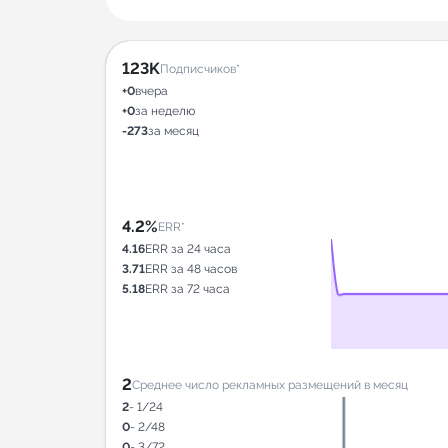
123K
Подписчиков*
+0
вчера
+0
за неделю
-273
за месяц
4.2%
ERR*
4.16
ERR за 24 часа
3.71
ERR за 48 часов
5.18
ERR за 72 часа
2
Среднее число рекламных размещений в месяц
2
- 1/24
0
- 2/48
0
- 3/72