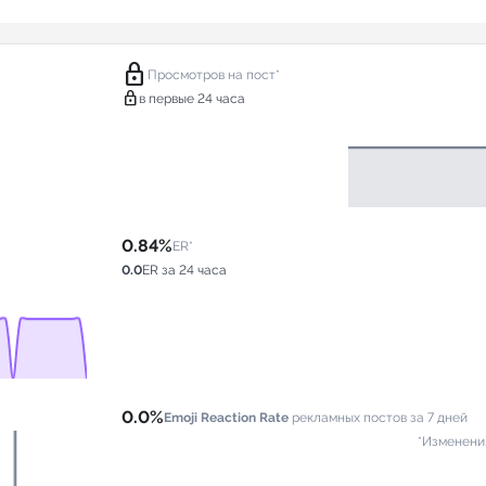
lock
Просмотров на пост*
lock
в первые 24 часа
0.84%
ER*
0.0
ER за 24 часа
0.0%
Emoji Reaction Rate
рекламных постов за 7 дней
*Изменени