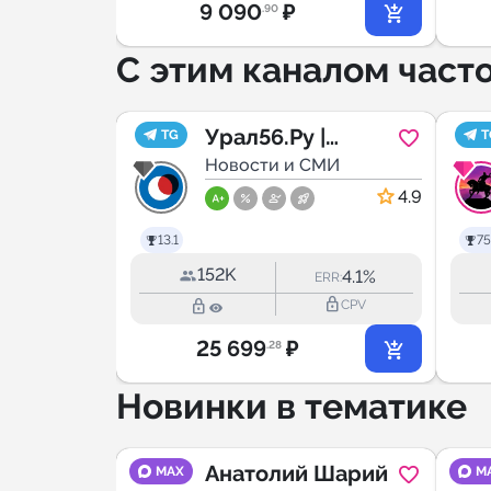
9 090
₽
.90
С этим каналом част
Урал56.Ру |
TG
T
МИ
Оренбург, Орск
Новости и СМИ
5.0
4.9
13.1
75
152K
12.8%
4.1%
RR:
ERR:
lock_outline
lock_outline
lock_outline
CPV
CPV
25 699
₽
.28
Новинки в тематике
ый
Анатолий Шарий
MAX
M