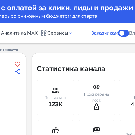
 с оплатой за клики, лиды и продажи
перь со сниженным бюджетом для старта!
Аналитика MAX
Сервисы
Заказчикам
Вл
и Области
каналов
Каталог б
Статистика канала
Индекс чи
visibility
 предложения
Telegram
group
m
Просмотры на
New
Подписчики:
пост:
123K
4
lock_outline
Индивиду
а MAX каналов
сопровож
u
payments
thumb_up
Публ