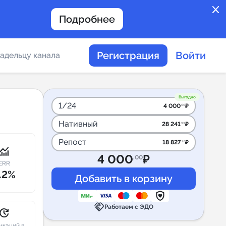
close
Подробнее
Регистрация
Войти
адельцу канала
отов
Выгодно
1/24
4 000
₽
.00
Нативный
28 241
₽
.93
таемости каналов в
Репост
18 827
₽
.95
onitoring
4 000
₽
.00
ERR
.2%
альное
handshake
дение
Работаем с ЭДО
pdate
икаций в