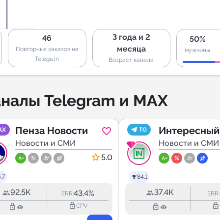
3 года и 2
46
50%
месяца
Повторных заказов на
мужчины
Telega.in
Возраст канала
налы Telegram и MAX
Пенза Новости
Интересный
AX
TG
Новости и СМИ
Екатеринбу
Новости и СМИ
5.0
.7
84.1
92.5K
37.4K
43.4%
ERR:
ERR:
lock_outline
lock_outline
lock_outline
lock_outline
CPV