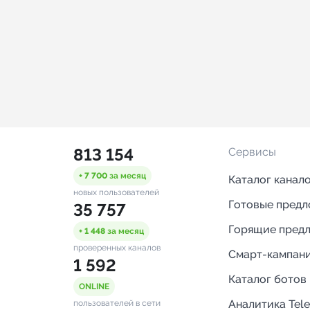
813 154
Сервисы
+ 7 700
за месяц
Каталог канал
новых пользователей
Готовые пред
35 757
Горящие пред
+ 1 448
за месяц
проверенных каналов
Смарт-кампан
1 592
Каталог ботов
ONLINE
Аналитика Tel
пользователей в сети