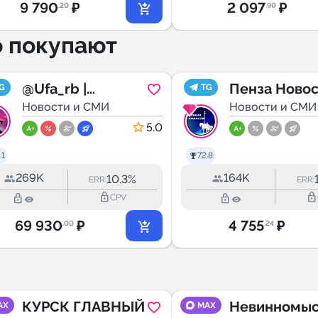
9 790
₽
2 097
₽
.20
.90
о покупают
@Ufa_rb |
Пенза Ново
G
TG
Новости. Уфа
Новости и СМИ
Новости и СМИ
Башкортостан
5.0
.1
72.8
269K
164K
10.3%
ERR:
ERR:
lock_outline
lock_outline
lock_outline
lock_outline
CPV
69 930
₽
4 755
₽
.00
.24
КУРСК ГЛАВНЫЙ
Невинномыс
AX
MAX