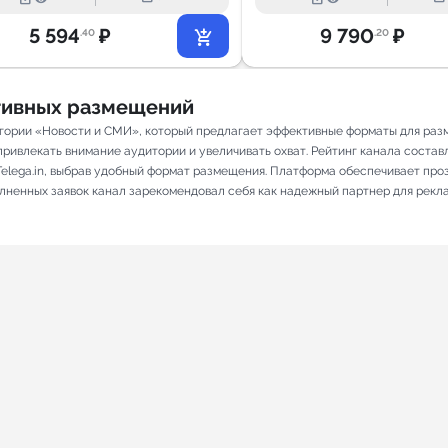
5 594
₽
9 790
₽
.40
.20
ативных размещений
егории «Новости и СМИ», который предлагает эффективные форматы для раз
ивлекать внимание аудитории и увеличивать охват. Рейтинг канала составляе
elega.in, выбрав удобный формат размещения. Платформа обеспечивает про
олненных заявок канал зарекомендовал себя как надежный партнер для рекл