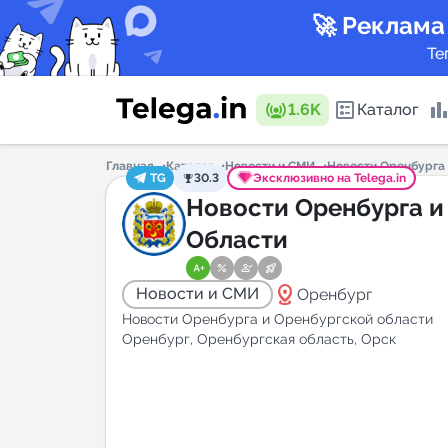
🚀 Реклама
Те
1.6K
Каталог
Главная
Каталог
Новости и СМИ
Новости Оренбурга 
TG
30.3
Эксклюзивно на Telega.in
Каталог 
Новости Оренбурга и
Области
Горящие
distance
Новости и СМИ
Оренбург
Новости Оренбурга и Оренбургской области
Оренбург, Оренбургская область, Орск
Аналитик
New