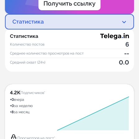
Получить ссылку
Статистика
Статистика
6
Количество постов
--
Среднее количество просмотров на пост
0.0
Средний охват (24ч)
4.2K
Подписчиков*
+0
вчера
+0
за неделю
+8
за месяц
lock
Просмотров на пост*