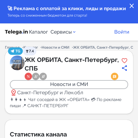
close
🚀 Реклама с оплатой за клики, лиды и продажи
Теперь со сниженным бюджетом для старта!
Каталог
Сервисы
Войти
Главная
Каталог
Новости и СМИ
ЖК ОРБИТА, Санкт-Петербург, СП
TG
7.4
Каталог каналов
ЖК ОРБИТА, Санкт-Петербург,
СПБ
Каталог ботов
Новости и СМИ
Горящие предложения
distance
Санкт-Петербург и Лен.обл
👨‍👩‍👧‍👦 Чат соседей в ЖК «ОРБИТА» 💳 По рекламе
Индекс читаемости каналов в Telegram
пиши 📍 САНКТ-ПЕТЕРБУРГ
New
Аналитика MAX каналов
Статистика канала
New