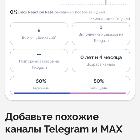
0%
Emoji Reaction Rate
рекламных постов за 7 дней
*Изменения за 30 дней
1
6
Выполненных заказов на
Всего публикаций*
Telega.in
--
0 лет и 4 месяца
Повторных заказов на
Возраст канала
Telega.in
50%
50%
мужчины
женщины
Добавьте похожие
каналы Telegram и MAX