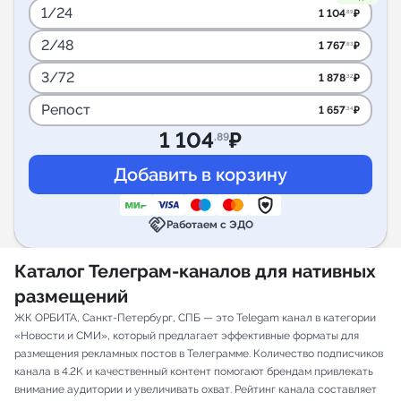
1/24
1 104
₽
.89
2/48
1 767
₽
.83
3/72
1 878
₽
.32
Репост
1 657
₽
.34
1 104
₽
.89
handshake
Работаем с ЭДО
Каталог Телеграм-каналов для нативных
размещений
ЖК ОРБИТА, Санкт-Петербург, СПБ — это Telegam канал в категории
«Новости и СМИ», который предлагает эффективные форматы для
размещения рекламных постов в Телеграмме. Количество подписчиков
канала в 4.2K и качественный контент помогают брендам привлекать
внимание аудитории и увеличивать охват. Рейтинг канала составляет