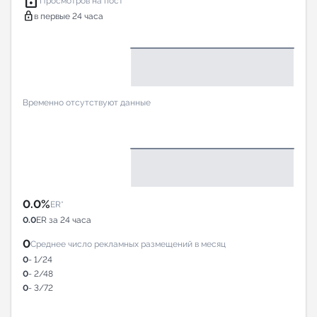
lock
Просмотров на пост*
lock
в первые 24 часа
Временно отсутствуют данные
0.0%
ER*
0.0
ER за 24 часа
0
Среднее число рекламных размещений в месяц
0
- 1/24
0
- 2/48
0
- 3/72