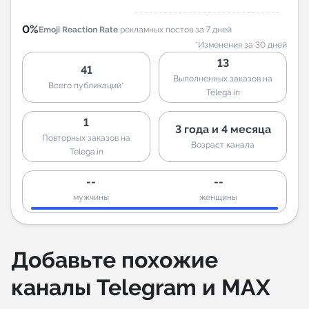
0%
Emoji Reaction Rate
рекламных постов за 7 дней
*Изменения за 30 дней
13
41
Выполненных заказов на
Всего публикаций*
Telega.in
1
3 года и 4 месяца
Повторных заказов на
Возраст канала
Telega.in
--
--
мужчины
женщины
Добавьте похожие
каналы Telegram и MAX