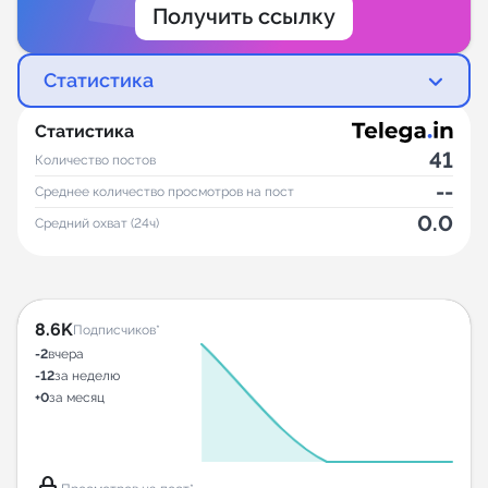
Получить ссылку
Статистика
Статистика
41
Количество постов
--
Среднее количество просмотров на пост
0.0
Средний охват (24ч)
8.6K
Подписчиков*
-2
вчера
-12
за неделю
+0
за месяц