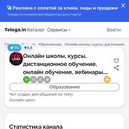
close
🚀 Реклама с оплатой за клики, лиды и продажи
Теперь со сниженным бюджетом для старта!
Каталог
Сервисы
Войти
Главная
Каталог
Образование
Онлайн школы, курсы, дистанционное
TG
5.3
Каталог каналов
Онлайн школы, курсы,
дистанционное обучение,
Каталог ботов
онлайн обучение, вебинары.
Чат
Горящие предложения
Образование
Чат создан для общения на тему
Индекс читаемости каналов в Telegram
Онлайн школ.
New
Аналитика MAX каналов
Статистика канала
New