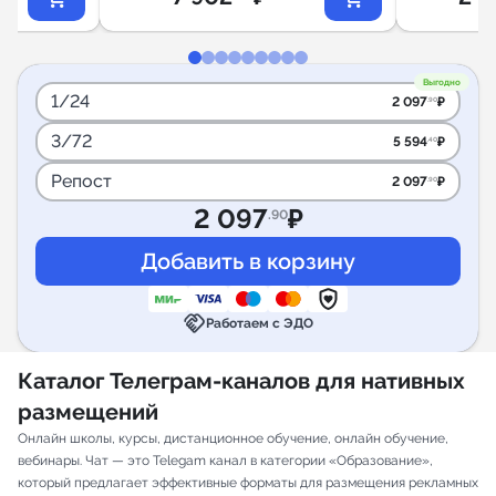
Выгодно
1/24
2 097
₽
.90
3/72
5 594
₽
.40
Репост
2 097
₽
.90
2 097
₽
.90
handshake
Работаем с ЭДО
Каталог Телеграм-каналов для нативных
размещений
Онлайн школы, курсы, дистанционное обучение, онлайн обучение,
вебинары. Чат — это Telegam канал в категории «Образование»,
который предлагает эффективные форматы для размещения рекламных