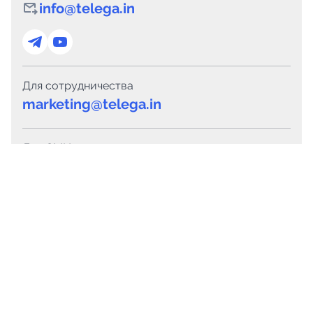
info@telega.in
Для сотрудничества
marketing@telega.in
Для СМИ
pr@telega.in
Техподдержка
Telegram
MAX
Сервисы