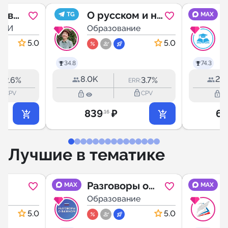
а в
О русском и не
TG
MAX
СМИ
только
Образование
5.0
5.0
34.8
74.3
8.0K
29.
2.6%
3.7%
R:
ERR:
outline
lock_outline
lock_outline
lock_outline
CPV
CPV
839
₽
6 
.16
Лучшие в тематике
е
Разговоры о
MAX
MAX
ние
е
важном
Образование
ы РФ,
5.0
5.0