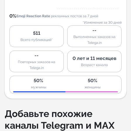
0%
Emoji Reaction Rate
рекламных постов за 7 дней
*Изменения за 30 дней
--
511
Выполненных заказов на
Всего публикаций*
Telega.in
--
0 лет и 11 месяцев
Повторных заказов на
Возраст канала
Telega.in
50%
50%
мужчины
женщины
Добавьте похожие
каналы Telegram и MAX