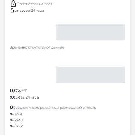
lock
Просмотров на пост*
lock
в первые 24 часа
Временно отсутствуют данные
0.0%
ER*
0.0
ER за 24 часа
0
Среднее число рекламных размещений в месяц
0
- 1/24
0
- 2/48
0
- 3/72