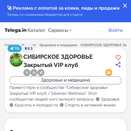
close
🚀 Реклама с оплатой за клики, лиды и продажи
Теперь со сниженным бюджетом для старта!
Каталог
Сервисы
Войти
Главная
Каталог
Здоровье и медицина
СИБИРСКОЕ ЗДОРОВЬЕ Закры
TG
6.3
Каталог каналов
СИБИРСКОЕ ЗДОРОВЬЕ
Закрытый VIP клуб
Каталог ботов
Здоровье и медицина
Горящие предложения
Приветствую в сообществе "Сибирское здоровье
Закрытый VIP клуб / Siberian Wellness" Этот
сообщество людей, кого волнуют вопросы: 🟢 Здоровья;
Индекс читаемости каналов в Telegram
🟢 Красоты и молодости; 🟢 Спорта и активной жизни;
New
Аналитика MAX каналов
New