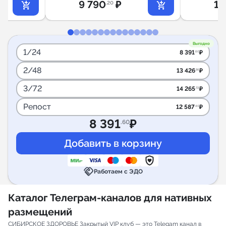
9 790
₽
1 
.20
Выгодно
1/24
8 391
₽
.60
2/48
13 426
₽
.56
3/72
14 265
₽
.72
Репост
12 587
₽
.40
8 391
₽
.60
handshake
Работаем с ЭДО
Каталог Телеграм-каналов для нативных
размещений
СИБИРСКОЕ ЗДОРОВЬЕ Закрытый VIP клуб — это Telegam канал в