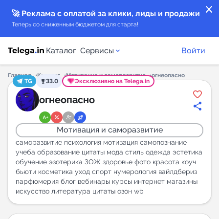
close
🚀 Реклама с оплатой за клики, лиды и продажи
Теперь со сниженным бюджетом для старта!
Каталог
Сервисы
Войти
Главная
Каталог
Мотивация и саморазвитие
огнеопасно
TG
33.0
Эксклюзивно на Telega.in
Каталог каналов
огнеопасно
Каталог ботов
Мотивация и саморазвитие
Горящие предложения
саморазвитие психология мотивация самопознание
учеба образование цитаты мода стиль одежда эстетика
обучение эзотерика ЗОЖ здоровье фото красота коуч
Индекс читаемости каналов в Telegram
бьюти косметика уход спорт нумерология вайлдбериз
New
парфюмерия блог вебинары курсы интернет магазины
искусство литература цитаты озон wb
Аналитика MAX каналов
New