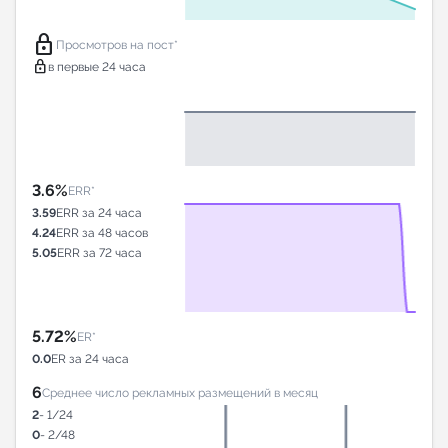
lock
Просмотров на пост*
lock
в первые 24 часа
3.6%
ERR*
3.59
ERR за 24 часа
4.24
ERR за 48 часов
5.05
ERR за 72 часа
5.72%
ER*
0.0
ER за 24 часа
6
Среднее число рекламных размещений в месяц
2
- 1/24
0
- 2/48