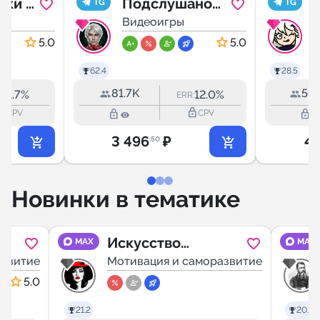
ыки и
Подслушано
TG
TG
Клуб
Видеоигры
Романтики
5.0
5.0
62.4
28.5
81.7K
56.
1.7%
12.0%
R:
ERR:
outline
lock_outline
lock_outline
lock_outline
CPV
CPV
3 496
₽
4 
.50
Новинки в тематике
Искусство
MAX
MAX
азвитие
жить
Мотивация и саморазвитие
5.0
21.2
20.6