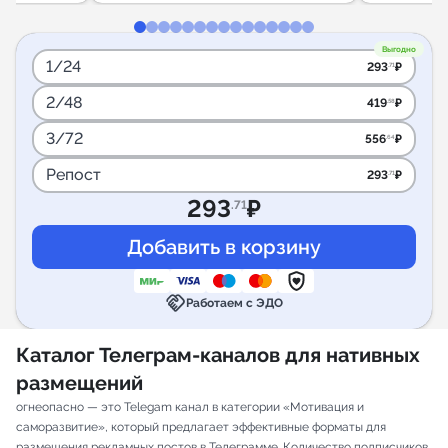
Выгодно
1/24
293
₽
.71
2/48
419
₽
.58
3/72
556
₽
.64
Репост
293
₽
.71
293
₽
.71
handshake
Работаем с ЭДО
Каталог Телеграм-каналов для нативных
размещений
огнеопасно — это Telegam канал в категории «Мотивация и
саморазвитие», который предлагает эффективные форматы для
размещения рекламных постов в Телеграмме. Количество подписчиков