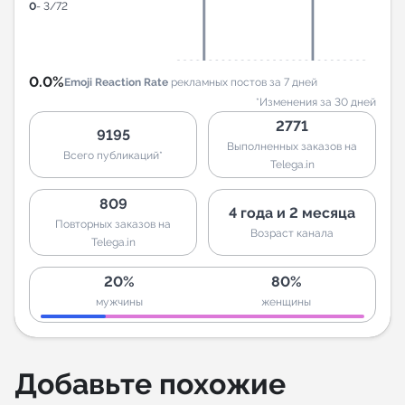
0
- 3/72
0.0%
Emoji Reaction Rate
рекламных постов за 7 дней
*Изменения за 30 дней
2771
9195
Выполненных заказов на
Всего публикаций*
Telega.in
809
4 года и 2 месяца
Повторных заказов на
Возраст канала
Telega.in
20%
80%
мужчины
женщины
Добавьте похожие