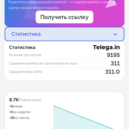
Поделитесь реферальной ссылкой — и зарабатывайте с каждой
сделки привлечённого канала.
Получить ссылку
Статистика
Статистика
9195
Количество постов
311
Среднее количество просмотров на пост
311.0
Средний охват (24ч)
8.7K
Подписчиков*
+0
вчера
+0
за неделю
-65
за месяц