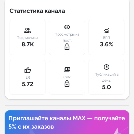
Статистика канала
Индивидуальное сопровождение
visibility
Аналитика Telegram
group
monitoring
Просмотры на
Подписчики:
ERR
пост:
8.7K
3.6%
lock_outline
update
payments
thumb_up
Публикаций в
CPV:
ER
день:
lock_outline
5.72
5.0
Приглашайте каналы MAX — получайте
5% с их заказов