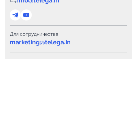
info@telega.in
Для сотрудничества
marketing@telega.in
Для СМИ
pr@telega.in
Техподдержка
Telegram
MAX
Сервисы
Каталог каналов