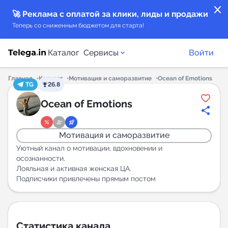
close
🚀 Реклама с оплатой за клики, лиды и продажи
Теперь со сниженным бюджетом для старта!
Каталог
Сервисы
Войти
Главная
Каталог
Мотивация и саморазвитие
Ocean of Emotions
TG
26.8
Каталог каналов
Ocean of Emotions
Каталог ботов
Мотивация и саморазвитие
Горящие предложения
Уютный канал о мотивации, вдохновении и
осознанности.
Лояльная и активная женская ЦА.
Индекс читаемости каналов в Telegram
Подписчики привлечены прямым постом
New
Аналитика MAX каналов
New
Статистика канала