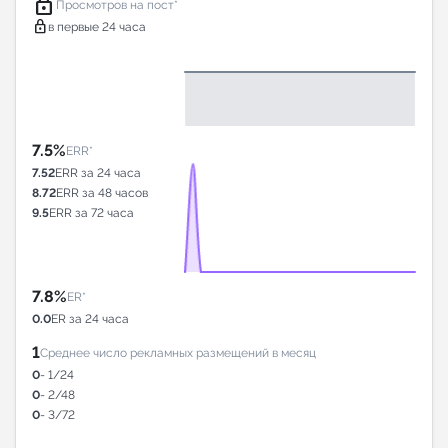
lock
Просмотров на пост*
lock
в первые 24 часа
7.5%
ERR*
7.52
ERR за 24 часа
8.72
ERR за 48 часов
9.5
ERR за 72 часа
7.8%
ER*
0.0
ER за 24 часа
1
Среднее число рекламных размещений в месяц
0
- 1/24
0
- 2/48
0
- 3/72