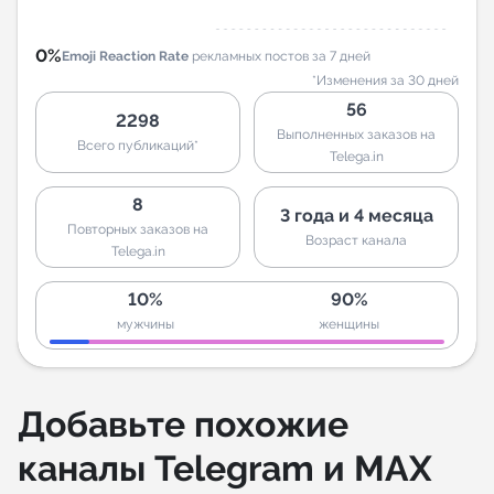
0%
Emoji Reaction Rate
рекламных постов за 7 дней
*Изменения за 30 дней
56
2298
Выполненных заказов на
Всего публикаций*
Telega.in
8
3 года и 4 месяца
Повторных заказов на
Возраст канала
Telega.in
10%
90%
мужчины
женщины
Добавьте похожие
каналы Telegram и MAX