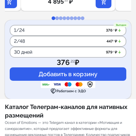
4 895
₽
.10
Выгодно
1/24
arrow_downward_alt
376
₽
.22
2/48
arrow_downward_alt
447
₽
.55
30 дней
arrow_downward_alt
979
₽
.02
376
₽
.22
handshake
Работаем с ЭДО
Каталог Телеграм-каналов для нативных
размещений
Ocean of Emotions — это Telegam канал в категории «Мотивация и
саморазвитие», который предлагает эффективные форматы для
размещения рекламных постов в Телеграмме. Количество подписчиков