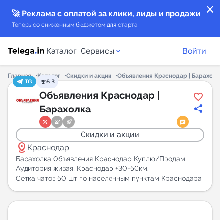
close
🚀 Реклама с оплатой за клики, лиды и продажи
Теперь со сниженным бюджетом для старта!
Каталог
Сервисы
Войти
Главная
Каталог
Скидки и акции
Объявления Краснодар | Барахолк
TG
6.3
Каталог каналов
Объявления Краснодар |
Барахолка
Каталог ботов
Скидки и акции
Горящие предложения
distance
Краснодар
Барахолка Объявления Краснодар Куплю/Продам
Индекс читаемости каналов в Telegram
Аудитория живая, Краснодар +30-50км.
Сетка чатов 50 шт по населенным пунктам Краснодара
New
Аналитика MAX каналов
New