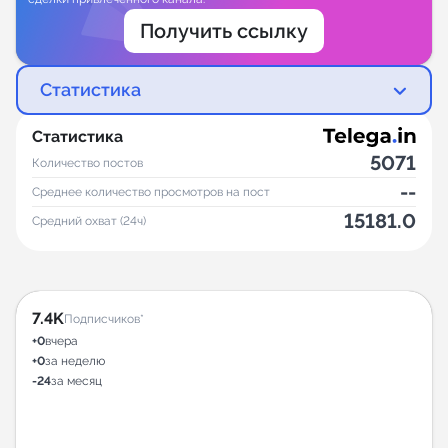
Получить ссылку
Статистика
Статистика
5071
Количество постов
--
Среднее количество просмотров на пост
15181.0
Средний охват (24ч)
7.4K
Подписчиков*
+0
вчера
+0
за неделю
-24
за месяц