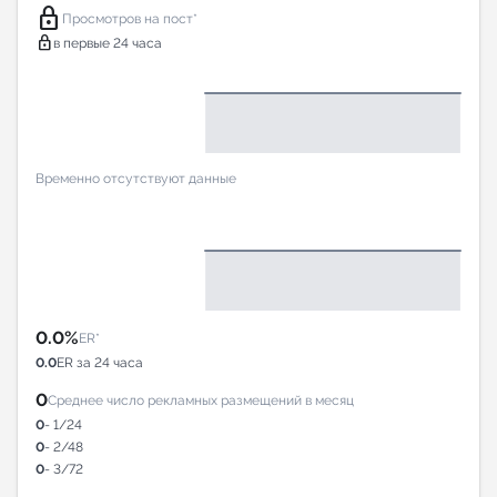
lock
Просмотров на пост*
lock
в первые 24 часа
Временно отсутствуют данные
0.0%
ER*
0.0
ER за 24 часа
0
Среднее число рекламных размещений в месяц
0
- 1/24
0
- 2/48
0
- 3/72