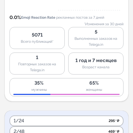
0.0%
Emoji Reaction Rate
рекламных постов за 7 дней
*Изменения за 30 дней
5
5071
Выполненных заказов на
Всего публикаций*
Telega.in
1
1 год и 7 месяцев
Повторных заказов на
Возраст канала
Telega.in
35%
65%
мужчины
женщины
1/24
295
₽
.10
2/48
469
₽
.93