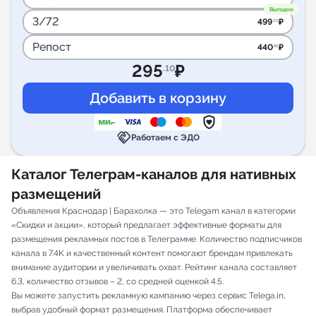
Выгодно
3/72
499
₽
.30
Репост
440
₽
.56
295
₽
.10
handshake
Работаем с ЭДО
Каталог Телеграм-каналов для нативных
размещений
Объявления Краснодар | Барахолка — это Telegam канал в категории
«Скидки и акции», который предлагает эффективные форматы для
размещения рекламных постов в Телеграмме. Количество подписчиков
канала в 7.4K и качественный контент помогают брендам привлекать
внимание аудитории и увеличивать охват. Рейтинг канала составляет
6.3, количество отзывов – 2, со средней оценкой 4.5.
Вы можете запустить рекламную кампанию через сервис Telega.in,
выбрав удобный формат размещения. Платформа обеспечивает