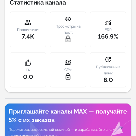
Статистика канала
Индивидуальное сопровождение
visibility
group
monitoring
Просмотры на
Аналитика Telegram
Подписчики:
ERR
пост:
7.4K
166.9%
lock_outline
update
payments
thumb_up
Публикаций в
CPV:
ER
день:
lock_outline
0.0
8.0
Приглашайте каналы MAX — получайте
5% с их заказов
Поделитесь реферальной ссылкой — и зарабатывайте с каждой
сделки привлечённого канала.