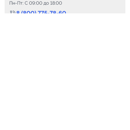
Пн-Пт: C 09:00 до 18:00
8 (800) 775-78-60
+7 (499) 110-15-93
Круглосуточно
info@telega.in
Для сотрудничества
marketing@telega.in
Для СМИ
pr@telega.in
Техподдержка