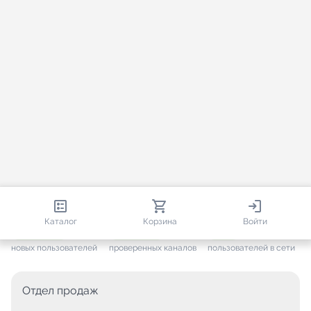
813 670
35 383
2 261
Каталог
Корзина
Войти
+ 7 505
за месяц
+ 1 377
за месяц
ONLINE
новых пользователей
проверенных каналов
пользователей в сети
Отдел продаж