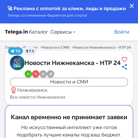
close
🚀 Реклама с оплатой за клики, лиды и продажи
Теперь со сниженным бюджетом для старта!
Каталог
Сервисы
Войти
Главная
Каталог
Новости и СМИ
Новости Нижнекамска - НТР 24
TG
7.3
Каталог каналов
Новости Нижнекамска - НТР 24
Каталог ботов
Новости и СМИ
distance
Горящие предложения
Нижнекамск
Все новости Нижнекамска
Индекс читаемости каналов в Telegram
New
Канал временно не принимает заявки
Аналитика MAX каналов
Но искусственный интеллект уже готов
подобрать лучшие каналы под ваш бюджет.
New