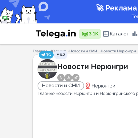
🚀 Реклама
Те
3.1K
Каталог
Главная
Каталог
Новости и СМИ
Новости Нерюнгри
TG
6.2
Каталог 
Новости Нерюнгри
distance
Новости и СМИ
Нерюнгри
Горящие
Главные новости Нерюнгри и Нерюнгринского 
Аналитик
New