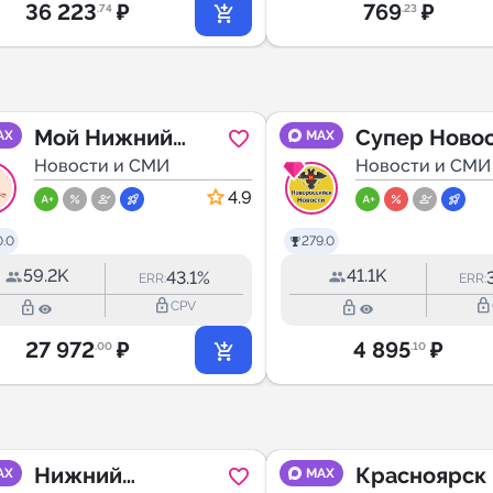
36 223
₽
769
₽
.74
.23
Мой Нижний
Супер Ново
AX
MAX
Новгород
Новости и СМИ
Новороссий
Новости и СМИ
4.9
0.0
279.0
59.2K
41.1K
43.1%
ERR:
ERR:
lock_outline
lock_outline
lock_outline
lock_outline
CPV
27 972
₽
4 895
₽
.00
.10
Нижний
Красноярск 
AX
MAX