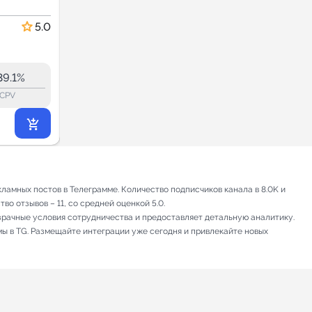
Новости
Новости и СМИ
5.0
5.0
50.9
49.7
37.2K
39.1%
47.4%
ERR:
lock_outline
lock_outline
lo
CPV
CPV
9 790
₽
.20
амных постов в Телеграмме. Количество подписчиков канала в 8.0K и
о отзывов – 11, со средней оценкой 5.0.
зрачные условия сотрудничества и предоставляет детальную аналитику.
мы в TG. Размещайте интеграции уже сегодня и привлекайте новых