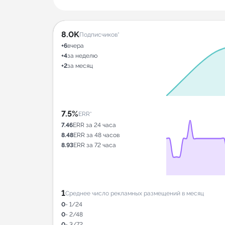
8.0K
Подписчиков*
+6
вчера
+4
за неделю
+2
за месяц
7.5%
ERR*
7.46
ERR за 24 часа
8.48
ERR за 48 часов
8.93
ERR за 72 часа
1
Среднее число рекламных размещений в месяц
0
- 1/24
0
- 2/48
0
- 3/72