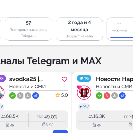
2 года и 4
57
--
месяца
Повторных заказов на
мужчины
Telega.in
Возраст канала
налы Telegram и MAX
svodka25 |
Новости Нар
AX
TG
Новости
Новости и СМИ
Фоминска
Новости и СМИ
Приморья и
5.0
Владивостока
.6
95.2
68.5K
16.3K
49.0%
ERR:
ERR:
lock_outline
lock_outline
lock_outline
lock_outline
CPV