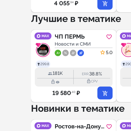
4 055
₽
.94
Лучшие в тематике
ЧП ПЕРМЬ
MAX
M
МИ
Новости и СМИ
 и
5.0
5.0
ока
299.8
29
181K
49.0%
38.8%
R:
ERR:
lock_outline
lock_outline
lock_outline
CPV
CPV
19 580
₽
.40
Новинки в тематике
ысск
Ростов-на-Дону |
MAX
M