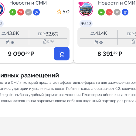
Новгород |
Новости и СМИ
Новости
Новости и СМИ
Новости
5.0
.2
52.3
43.8K
41.4K
32.6%
ERR:
ERR:
lock_outline
lock_outline
lock_outline
lock_outline
CPV
9 090
₽
8 391
₽
.90
.60
ативных размещений
ости и СМИ», который предлагает эффективные форматы для размещения рекл
ие аудитории и увеличивать охват. Рейтинг канала составляет 6.2, количеств
elega.in, выбрав удобный формат размещения. Платформа обеспечивает про
лненных заявок канал зарекомендовал себя как надежный партнер для рекла