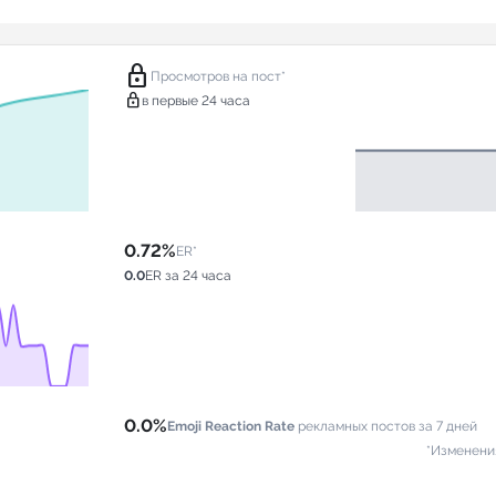
lock
Просмотров на пост*
lock
в первые 24 часа
0.72%
ER*
0.0
ER за 24 часа
0.0%
Emoji Reaction Rate
рекламных постов за 7 дней
*Изменени