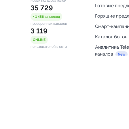
новых пользователей
Готовые пред
35 729
Горящие пред
+ 1 456
за месяц
проверенных каналов
Смарт-кампан
3 119
Каталог ботов
ONLINE
Аналитика Tel
пользователей в сети
каналов
Бот нотифика
Помощь
FAQ
Напишите нам