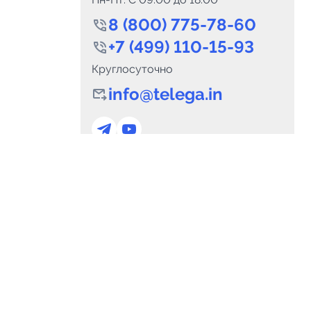
8 (800) 775-78-60
+7 (499) 110-15-93
Круглосуточно
info@telega.in
0
Каналов:
Подпи
0
₽
delete_forever
Итого:
.00
Для сотрудничества
и
marketing@telega.in
Для СМИ
альных
pr@telega.in
Техподдержка