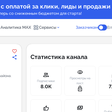
 с оплатой за клики, лиды и продажи
перь со сниженным бюджетом для старта!
Аналитика MAX
Сервисы
Заказчикам
Вл
каналов
Каталог б
Статистика канала
Индекс чи
visibility
 предложения
Telegram
group
m
района.
Просмотры на
New
Подписчики:
пост:
8.0K
7
lock_outline
Индивиду
а MAX каналов
сопровож
u
payments
thumb_up
Публ