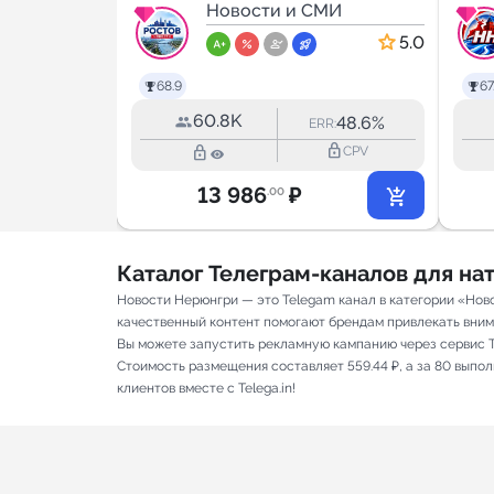
МИ
Новости
Новости и СМИ
5.0
5.0
68.9
67
60.8K
40.5%
48.6%
RR:
ERR:
lock_outline
lock_outline
lock_outline
CPV
CPV
13 986
₽
.00
Каталог Телеграм-каналов для н
Новости Нерюнгри — это Telegam канал в категории «Нов
качественный контент помогают брендам привлекать вниман
Вы можете запустить рекламную кампанию через сервис T
Стоимость размещения составляет 559.44 ₽, а за 80 выпо
клиентов вместе с Telega.in!