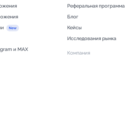
ложения
Реферальная программа
ложения
Блог
ии
Кейсы
Исследования рынка
egram и MAX
Компания
Отзывы о Telega.in
ций
Информация о безопасност
Возврат средств
Гарантии
Политика обработки персон
данных
Вакансии