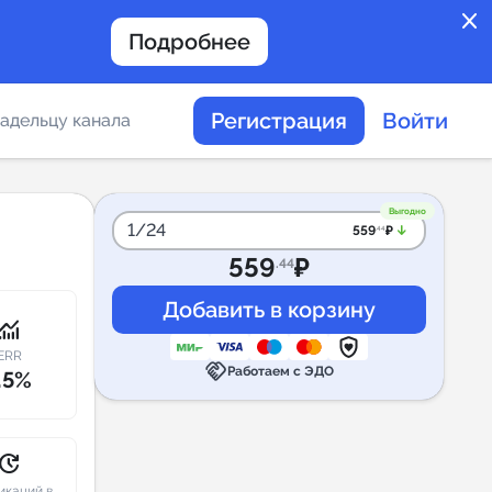
close
Подробнее
Регистрация
Войти
адельцу канала
отов
Выгодно
1/24
arrow_downward_alt
559
₽
.44
559
₽
.44
таемости каналов в
onitoring
ERR
handshake
Работаем с ЭДО
.5%
альное
дение
pdate
икаций в