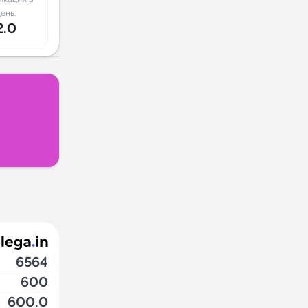
ень:
2.0
6564
600
600.0