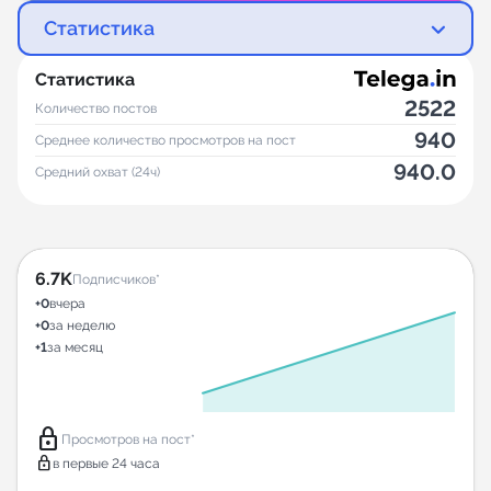
Статистика
Статистика
2522
Количество постов
940
Среднее количество просмотров на пост
940.0
Средний охват (24ч)
6.7K
Подписчиков*
+0
вчера
+0
за неделю
+1
за месяц
lock
Просмотров на пост*
lock
в первые 24 часа