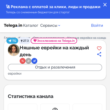
close
🚀 Реклама с оплатой за клики, лиды и продажи
Теперь со сниженным бюджетом для старта!
Каталог
Сервисы
Войти
Главная
Каталог
Отдых и развлечения
Няшные еврейки на каждый 
TG
27.3
Эксклюзивно на Telega.in
Каталог каналов
Няшные еврейки на каждый
день
Каталог ботов
Отдых и развлечения
Горящие предложения
еврейки
Индекс читаемости каналов в Telegram
New
Статистика канала
Аналитика MAX каналов
New
visibility