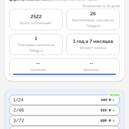
*Изменения за 30 дней
26
2522
Выполненных заказов на
Всего публикаций*
Telega.in
1
1 год и 7 месяцев
Повторных заказов на
Возраст канала
Telega.in
--
--
мужчины
женщины
Выгодно
1/24
arrow_downward_alt
349
₽
.65
2/48
arrow_downward_alt
559
₽
.44
3/72
arrow_downward_alt
699
₽
.30