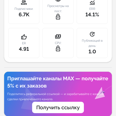
group
monitoring
Просмотры на
Подписчики:
ERR
Индивидуальное сопровождение
пост:
6.7K
14.1%
lock_outline
Аналитика Telegram
update
payments
thumb_up
Публикаций в
CPV:
ER
день:
lock_outline
4.91
1.0
Приглашайте каналы MAX — получайте
5% с их заказов
Поделитесь реферальной ссылкой — и зарабатывайте с каждой
сделки привлечённого канала.
Получить ссылку