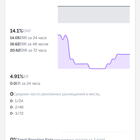
14.1%
ERR*
14.05
ERR за 24 часа
16.62
ERR за 48 часов
20.62
ERR за 72 часа
4.91%
ER*
0.0
ER за 24 часа
0
Среднее число рекламных размещений в месяц
0
- 1/24
0
- 2/48
0
- 3/72
0%
Emoji Reaction Rate
рекламных постов за 7 дней