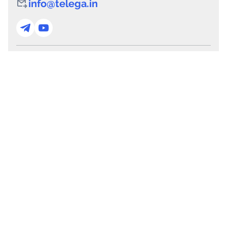
info@telega.in
Для сотрудничества
marketing@telega.in
Для СМИ
pr@telega.in
Техподдержка
Telegram
MAX
Сервисы
Каталог каналов