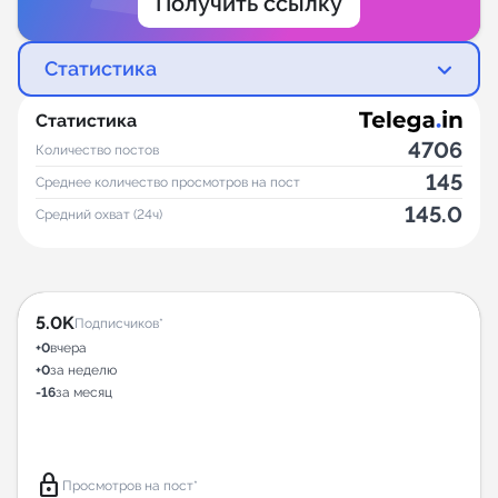
Получить ссылку
Статистика
Статистика
4706
Количество постов
145
Среднее количество просмотров на пост
145.0
Средний охват (24ч)
5.0K
Подписчиков*
+0
вчера
+0
за неделю
-16
за месяц
lock
Просмотров на пост*