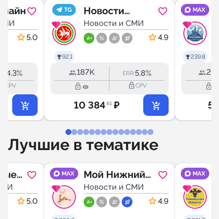
Онлайн
Новости
TG
MAX
 СМИ
Казани и
Новости и СМИ
Республики
5.0
4.9
Татарстан
92.1
239.8
187K
20.
14.3%
5.8%
:
ERR:
_outline
lock_outline
lock_outline
lock_outline
CPV
CPV
10 384
₽
5 
.61
Лучшие в тематике
ные
Мой Нижний
MAX
MAX
e
СМИ
Новгород
Новости и СМИ
5.0
4.9