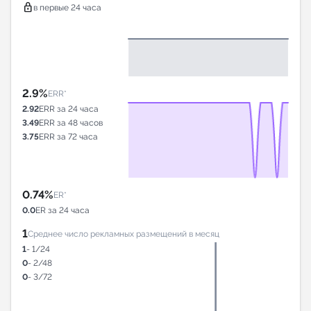
lock
в первые 24 часа
2.9%
ERR*
2.92
ERR за 24 часа
3.49
ERR за 48 часов
3.75
ERR за 72 часа
0.74%
ER*
0.0
ER за 24 часа
1
Среднее число рекламных размещений в месяц
1
- 1/24
0
- 2/48
0
- 3/72