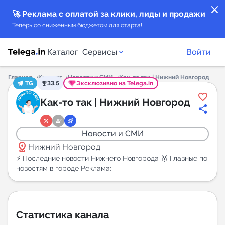
close
🚀 Реклама с оплатой за клики, лиды и продажи
Теперь со сниженным бюджетом для старта!
Каталог
Сервисы
Войти
Главная
Каталог
Новости и СМИ
Как-то так | Нижний Новгород
TG
33.5
Эксклюзивно на Telega.in
Каталог каналов
Как-то так | Нижний Новгород
Каталог ботов
Новости и СМИ
distance
Горящие предложения
Нижний Новгород
⚡️ Последние новости Нижнего Новгорода 🥇 Главные по
новостям в городе Реклама:
Индекс читаемости каналов в Telegram
New
Аналитика MAX каналов
Статистика канала
New