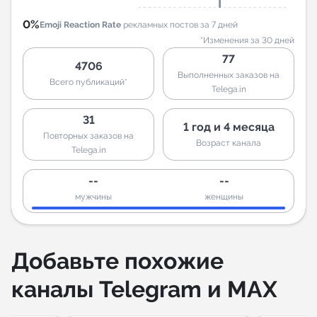
0%
Emoji Reaction Rate
рекламных постов за 7 дней
*Изменения за 30 дней
77
4706
Выполненных заказов на
Всего публикаций*
Telega.in
31
1 год и 4 месяца
Повторных заказов на
Возраст канала
Telega.in
--
--
мужчины
женщины
Добавьте похожие
каналы Telegram и MAX