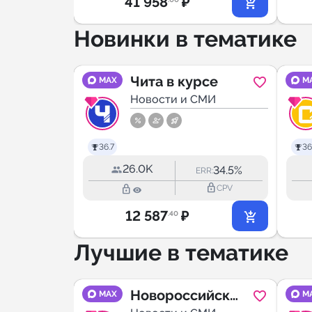
41 958
₽
Новинки в тематике
 —
Чита в курсе
MAX
M
МИ
Новости и СМИ
5.0
36.7
36
26.0K
46.6%
34.5%
RR:
ERR:
lock_outline
lock_outline
lock_outline
CPV
CPV
12 587
₽
.40
Лучшие в тематике
 |
Новороссийск
MAX
M