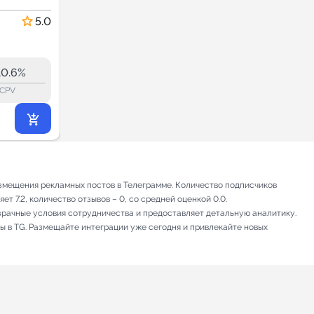
ости
Новости.
Новости и СМИ
Экономика.
5.0
4.7
Москва.
237.6
237.6
20.5K
10.6%
32.9%
ERR:
lock_outline
lock_outline
lo
CPV
CPV
5 594
₽
.40
змещения рекламных постов в Телеграмме. Количество подписчиков
т 7.2, количество отзывов – 0, со средней оценкой 0.0.
зрачные условия сотрудничества и предоставляет детальную аналитику.
ы в TG. Размещайте интеграции уже сегодня и привлекайте новых