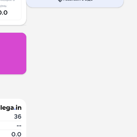
ень:
0.0
36
--
0.0