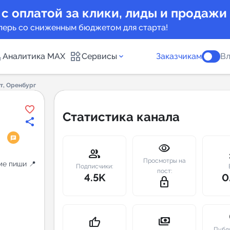
 с оплатой за клики, лиды и продажи
перь со сниженным бюджетом для старта!
Аналитика MAX
Сервисы
Заказчикам
Вл
, Оренбург
каналов
Каталог б
Статистика канала
Индекс чи
visibility
 предложения
Telegram
group
m
Просмотры на
ме пиши 📍
New
Подписчики:
пост:
4.5K
0
lock_outline
Индивиду
а MAX каналов
сопровож
u
payments
thumb_up
Публ