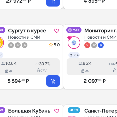
27 972
₽
4 895
₽
Сургут в курсе
Мониторинг
AX
MAX
Новости и СМИ
Саратов
Новости и СМИ
5.0
.6
36.4
10.6K
8.2K
39.7%
ERR:
ERR:
lock_outline
lock_outline
lock_outline
lock_outline
CPV
5 594
₽
2 097
₽
.40
.90
Большая Кубань
Санкт-Пете
AX
TG