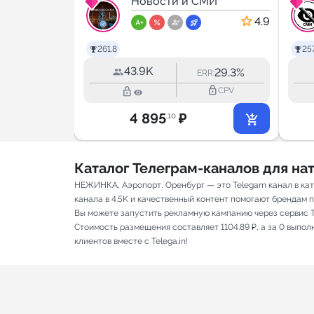
МИ
LIFE
Новости и СМИ
4.9
4.9
261.8
257
43.9K
38.7%
29.3%
RR:
ERR:
lock_outline
lock_outline
lock_outline
CPV
CPV
4 895
₽
.10
Каталог Телеграм-каналов для н
НЕЖИНКА, Аэропорт, Оренбург — это Telegam канал в кат
канала в 4.5K и качественный контент помогают брендам пр
Вы можете запустить рекламную кампанию через сервис T
Стоимость размещения составляет 1104.89 ₽, а за 0 выпо
клиентов вместе с Telega.in!