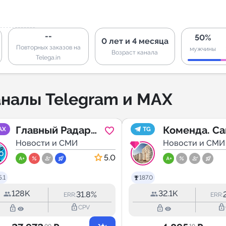
--
50%
0 лет и 4 месяца
Повторных заказов на
мужчины
Возраст канала
Telega.in
налы Telegram и MAX
Главный Радар
Коменда. Са
AX
TG
Краснодарского
Новости и СМИ
Петербург
Новости и СМИ
края и Юга
5.0
России INFO
.1
187.0
128K
32.1K
31.8%
ERR:
ERR:
lock_outline
lock_outline
lock_outline
lock_outline
CPV
.00
.10