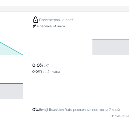
lock
Просмотров на пост*
lock
в первые 24 часа
0.0%
ER*
0.0
ER за 24 часа
0%
Emoji Reaction Rate
рекламных постов за 7 дней
*Изменени