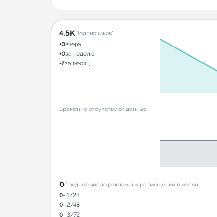
4.5K
Подписчиков*
+0
вчера
+0
за неделю
-7
за месяц
Временно отсутствуют данные
0
Среднее число рекламных размещений в месяц
0
- 1/24
0
- 2/48
0
- 3/72