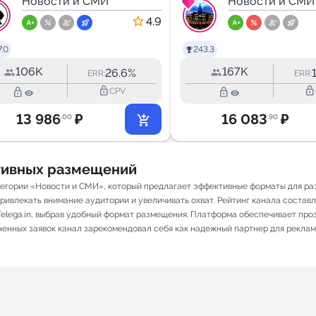
Новости и СМИ
| Питер Нов
Новости и СМИ
4.9
.0
243.3
106K
167K
26.6%
ERR:
ERR:
lock_outline
lock_outline
lock_outline
lock_outline
CPV
13 986
₽
16 083
₽
.00
.90
ативных размещений
егории «Новости и СМИ», который предлагает эффективные форматы для ра
ивлекать внимание аудитории и увеличивать охват. Рейтинг канала составляе
elega.in, выбрав удобный формат размещения. Платформа обеспечивает про
лненных заявок канал зарекомендовал себя как надежный партнер для реклам