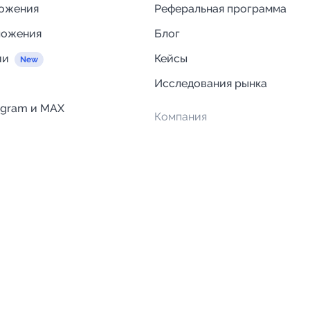
ложения
Реферальная программа
ложения
Блог
ии
Кейсы
Исследования рынка
egram и MAX
Компания
Отзывы о Telega.in
ций
Информация о безопасност
Возврат средств
Гарантии
Политика обработки персон
данных
Вакансии