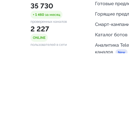
Готовые пред
35 730
Горящие пред
+ 1 460
за месяц
проверенных каналов
Смарт-кампан
2 227
Каталог ботов
ONLINE
Аналитика Tel
пользователей в сети
каналов
Бот нотифика
Помощь
FAQ
Напишите нам