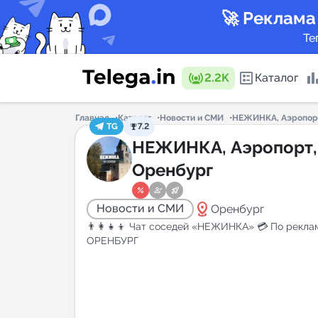
🚀 Реклама
Те
2.2K
Каталог
Главная
Каталог
Новости и СМИ
НЕЖИНКА, Аэропорт
TG
7.2
Каталог 
НЕЖИНКА, Аэропорт,
Оренбург
Горящие
distance
Новости и СМИ
Оренбург
👨‍👩‍👧‍👦 Чат соседей «НЕЖИНКА» 💳 По рекла
ОРЕНБУРГ
Аналитик
New