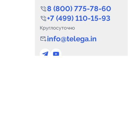
8 (800) 775-78-60
+7 (499) 110-15-93
Круглосуточно
info@telega.in
0
Каналов:
Подпи
0
₽
delete_forever
Итого:
.00
Для сотрудничества
и
marketing@telega.in
Для СМИ
альных
pr@telega.in
Техподдержка