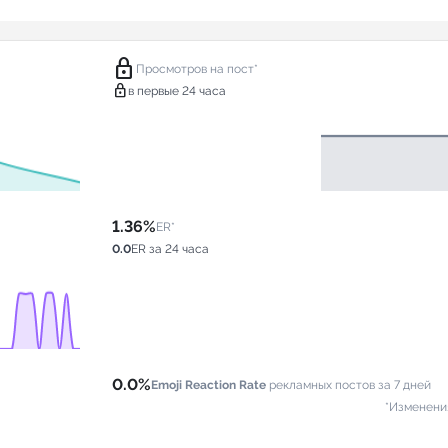
lock
Просмотров на пост*
lock
в первые 24 часа
1.36%
ER*
0.0
ER за 24 часа
0.0%
Emoji Reaction Rate
рекламных постов за 7 дней
*Изменени