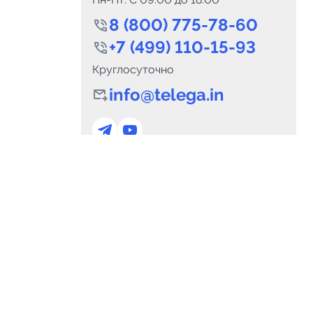
8 (800) 775-78-60
+7 (499) 110-15-93
Круглосуточно
info@telega.in
0
Каналов:
Подпи
0
₽
delete_forever
Итого:
.00
Для сотрудничества
и
marketing@telega.in
Для СМИ
альных
pr@telega.in
Техподдержка