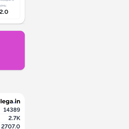
ень:
2.0
14389
2.7K
2707.0