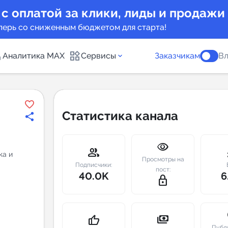
 с оплатой за клики, лиды и продажи
перь со сниженным бюджетом для старта!
Аналитика MAX
Сервисы
Заказчикам
Вл
каналов
Каталог б
Статистика канала
Индекс чи
visibility
 предложения
Telegram
group
m
ка и
Просмотры на
New
Подписчики:
пост:
40.0K
6
lock_outline
Индивиду
а MAX каналов
сопровож
u
payments
thumb_up
Публ