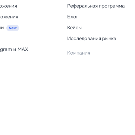
ложения
Реферальная программа
ложения
Блог
ии
Кейсы
Исследования рынка
egram и MAX
Компания
Отзывы о Telega.in
ций
Информация о безопасност
Возврат средств
Гарантии
Политика обработки персон
данных
Вакансии