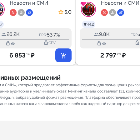
ГЛАВНЫЙ
Новости и СМИ
Новости и СМИ
5.0
.7
44.2
26.2K
9.8K
53.7%
ERR:
ERR:
lock_outline
lock_outline
lock_outline
lock_outline
CPV
6 853
₽
2 797
₽
.14
.20
ативных размещений
и и СМИ», который предлагает эффективные форматы для размещения рекламн
е аудитории и увеличивать охват. Рейтинг канала составляет 11.1, количест
elega.in, выбрав удобный формат размещения. Платформа обеспечивает про
полненных заявок канал зарекомендовал себя как надежный партнер для рекл