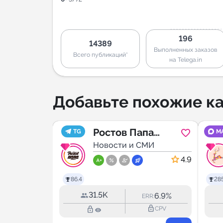
196
14389
Выполненных заказов
Всего публикаций*
на Telega.in
Добавьте похожие ка
️⃣
Ростов Папа
TG
M
р
МИ
Ростов-на-Дону
Новости и СМИ
5.0
4.9
86.4
285
31.5K
4.7%
6.9%
RR:
ERR:
lock_outline
lock_outline
lock_outline
CPV
CPV