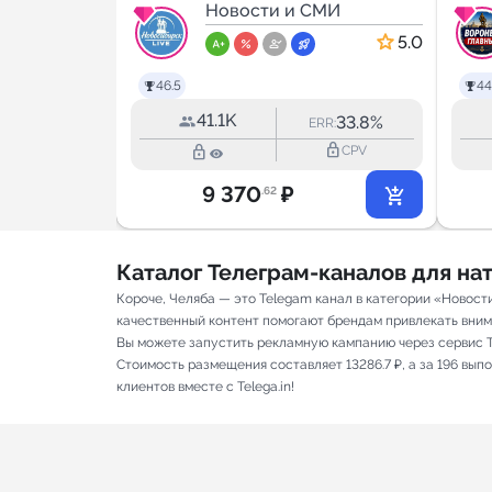
г
МИ
Live
Новости и СМИ
5.0
5.0
46.5
44
41.1K
18.1%
33.8%
RR:
ERR:
lock_outline
lock_outline
lock_outline
CPV
CPV
9 370
₽
.62
Каталог Телеграм-каналов для н
Короче, Челяба — это Telegam канал в категории «Новост
качественный контент помогают брендам привлекать внимани
Вы можете запустить рекламную кампанию через сервис T
Стоимость размещения составляет 13286.7 ₽, а за 196 вы
клиентов вместе с Telega.in!