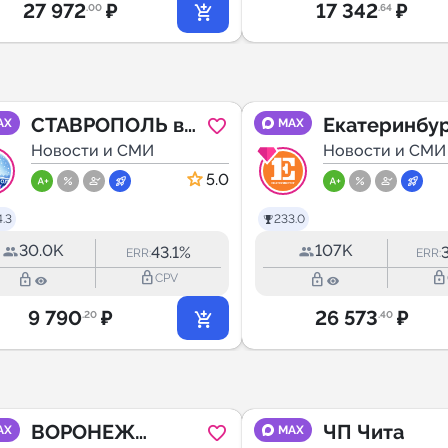
27 972
₽
17 342
₽
.00
.64
СТАВРОПОЛЬ в
Екатеринбу
AX
MAX
МАХ
Новости и СМИ
Первый
Новости и СМИ
5.0
.3
233.0
30.0K
107K
43.1%
ERR:
ERR:
lock_outline
lock_outline
lock_outline
lock_outline
CPV
9 790
₽
26 573
₽
.20
.40
ВОРОНЕЖ
ЧП Чита
AX
MAX