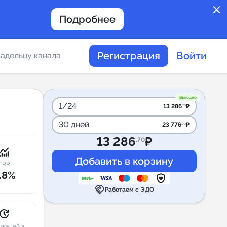
close
Подробнее
Регистрация
Войти
адельцу канала
отов
Выгодно
1/24
13 286
₽
.70
30 дней
23 776
₽
.20
таемости каналов в
13 286
₽
.70
onitoring
ERR
.8%
handshake
альное
Работаем с ЭДО
дение
pdate
икаций в