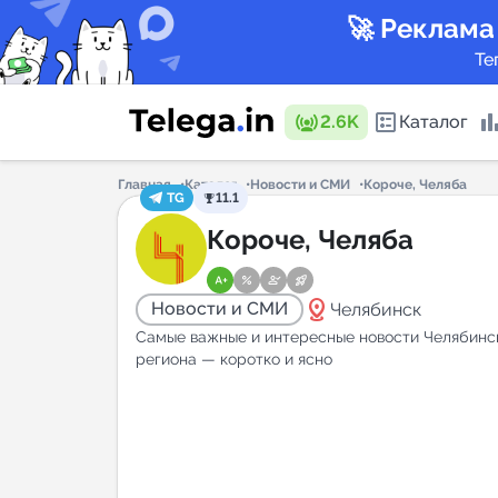
🚀 Реклама
Те
2.6K
Каталог
Главная
Каталог
Новости и СМИ
Короче, Челяба
TG
11.1
Каталог 
Короче, Челяба
distance
Новости и СМИ
Челябинск
Горящие
Самые важные и интересные новости Челябинс
региона — коротко и ясно
Аналитик
New