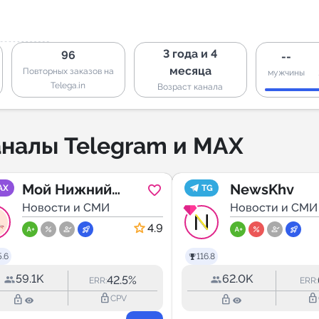
3 года и 4
96
--
месяца
Повторных заказов на
мужчины
Telega.in
Возраст канала
налы Telegram и MAX
Мой Нижний
NewsKhv
AX
TG
Новгород
Новости и СМИ
Новости и СМИ
4.9
.6
116.8
59.1K
62.0K
42.5%
ERR:
ERR:
lock_outline
lock_outline
lock_outline
lock_outline
CPV