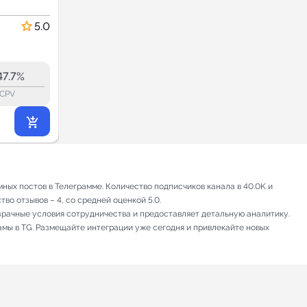
Новости и СМИ
5.0
5.0
43.3
42.1
12.5K
47.7%
47.9%
ERR:
lock_outline
lock_outline
lo
CPV
CPV
3 496
₽
.50
ых постов в Телеграмме. Количество подписчиков канала в 40.0K и
во отзывов – 4, со средней оценкой 5.0.
зрачные условия сотрудничества и предоставляет детальную аналитику.
амы в TG. Размещайте интеграции уже сегодня и привлекайте новых