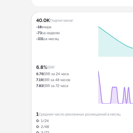
40.0K
Подписчиков*
-18
вчера
-73
за неделю
-331
за месяц
6.8%
ERR*
6.76
ERR за 24 часа
7.19
ERR за 48 часов
7.83
ERR за 72 часа
1
Среднее число рекламных размещений в месяц
0
- 1/24
0
- 2/48
0
- 3/72