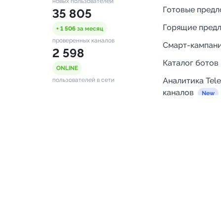
новых пользователей
Готовые пред
35 805
Горящие пред
+ 1 506
за месяц
проверенных каналов
Смарт-кампан
2 598
Каталог ботов
ONLINE
Аналитика Tel
пользователей в сети
каналов
Бот нотифика
Помощь
FAQ
Напишите нам