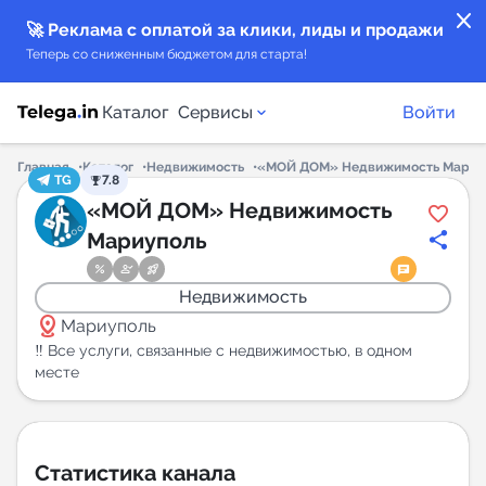
close
🚀 Реклама с оплатой за клики, лиды и продажи
Теперь со сниженным бюджетом для старта!
Каталог
Сервисы
Войти
Главная
Каталог
Недвижимость
«МОЙ ДОМ» Недвижимость Мариу
TG
7.8
Каталог каналов
«МОЙ ДОМ» Недвижимость
Мариуполь
Каталог ботов
Недвижимость
Горящие предложения
distance
Мариуполь
‼️ Все услуги, связанные с недвижимостью, в одном
Индекс читаемости каналов в Telegram
месте
New
Аналитика MAX каналов
Статистика канала
New