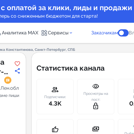
 с оплатой за клики, лиды и продажи
перь со сниженным бюджетом для старта!
Аналитика MAX
Сервисы
Заказчикам
Вл
ка Константинова, Санкт-Петербург, СПБ
каналов
Каталог б
ка
Статистика канала
-
Индекс чи
visibility
 предложения
Telegram
 Лен.обл
group
m
Просмотры на
кламе пиши
New
Подписчики:
пост:
4.3K
0
lock_outline
Индивиду
а MAX каналов
сопровож
u
payments
thumb_up
Публ