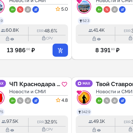
Новости
Новости и СМИ
Новости
Новости и СМИ
5.0
.9
52.3
60.8K
41.4K
48.6%
ERR:
ERR:
lock_outline
lock_outline
lock_outline
lock_outline
CPV
13 986
₽
8 391
₽
.00
.60
ЧП Краснодара и
Твой Ставро
AX
MAX
края
Новости и СМИ
Новости и СМИ
4.8
.5
342.9
97.5K
49.1K
32.9%
ERR:
ERR:
lock_outline
lock_outline
lock_outline
lock_outline
CPV