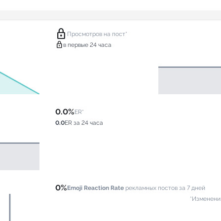
lock
Просмотров на пост*
lock
в первые 24 часа
0.0%
ER*
0.0
ER за 24 часа
0%
Emoji Reaction Rate
рекламных постов за 7 дней
*Изменени