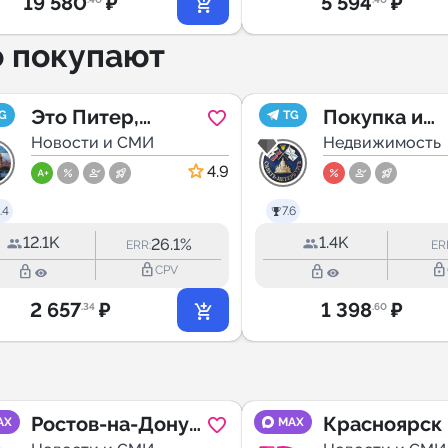
19 580
₽
5 594
₽
о покупают
Это Питер,
Покупка и
G
TG
детка!
Новости и СМИ
продажа жи
Недвижимость
СПб и
4.9
Ленобласти
.4
7.6
12.1K
1.4K
26.1%
ERR:
ER
lock_outline
lock_outline
lock_outline
lock_outline
CPV
2 657
₽
1 398
₽
.34
.60
Ростов-на-Дону |
Красноярск 
AX
MAX