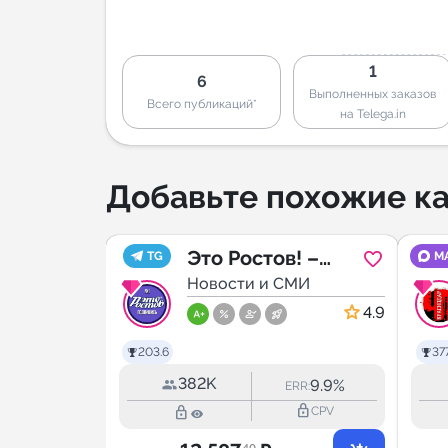
1
6
Выполненных заказов
Всего публикаций*
на Telega.in
Добавьте похожие ка
лгород
Это Ростов! –
TG
M
МИ
новости Ростова-
Новости и СМИ
на-Дону
5.0
4.9
203.6
377
382K
9.0%
9.9%
RR:
ERR:
lock_outline
lock_outline
lock_outline
CPV
CPV
.40