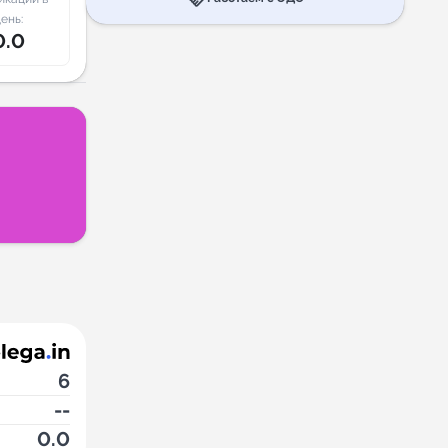
ень:
0.0
6
--
0.0