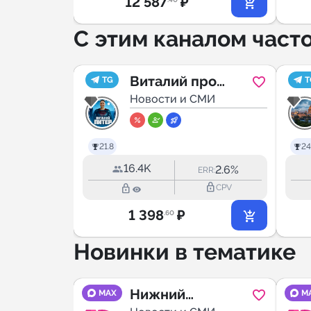
12 587
₽
С этим каналом част
и чат
Виталий про
TG
T
ть
Питер
Новости и СМИ
4.8
21.8
24
16.4K
--
2.6%
ERR:
ERR:
lock_outline
lock_outline
lock_outline
CPV
CPV
1 398
₽
.60
Новинки в тематике
ысск
Нижний
MAX
M