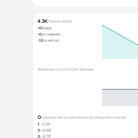
4.3K
Подписчиков*
+0
вчера
+0
за неделю
-13
за месяц
Временно отсутствуют данные
0
Среднее число рекламных размещений в месяц
1
- 1/24
0
- 2/48
0
- 3/72