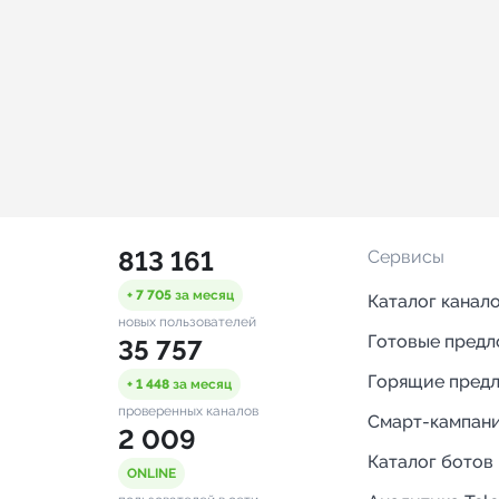
813 161
Сервисы
+ 7 705
за месяц
Каталог канал
новых пользователей
Готовые пред
35 757
Горящие пред
+ 1 448
за месяц
проверенных каналов
Смарт-кампан
2 009
Каталог ботов
ONLINE