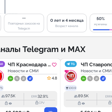
--
50%
0 лет и 4 месяца
Повторных заказов на
мужчины
Возраст канала
Telega.in
налы Telegram и MAX
ЧП Краснодара и
ЧП Ставроп
AX
TG
края
Новости и СМИ
Новости и СМИ
4.8
.5
100.9
97.5K
89.5K
32.9%
ERR:
ERR:
lock_outline
lock_outline
lock_outline
lock_outline
CPV
.40
.40