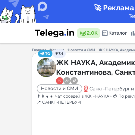
🚀 Реклама
Те
2.0K
Каталог
Главная
Каталог
Новости и СМИ
ЖК НАУКА, Академи
TG
7.4
Каталог 
ЖК НАУКА, Академи
Константинова, Санкт
Петербург, СПБ
Горящие
distance
Новости и СМИ
Санкт-Петербург и
👨‍👩‍👧‍👦 Чат соседей в ЖК «НАУКА» 💳 По ре
📍 САНКТ-ПЕТЕРБУРГ
Аналитик
New