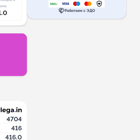
ень:
handshake
Работаем с ЭДО
1.0
4704
416
416.0