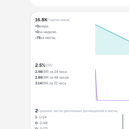
16.8K
Подписчиков*
+0
вчера
+0
за неделю
-76
за месяц
2.5%
ERR*
2.48
ERR за 24 часа
2.89
ERR за 48 часов
3.14
ERR за 72 часа
2
Среднее число рекламных размещений в месяц
1
- 1/24
0
- 2/48
0
- 3/72