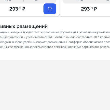
Маркетплейсы
293
₽
293
₽
.71
.71
ативных размещений
 акции», который предлагает эффективные форматы для размещения рекламных
ие аудитории и увеличивать охват. Рейтинг канала составляет 30.7, количес
elega.in, выбрав удобный формат размещения. Платформа обеспечивает про
лненных заявок канал зарекомендовал себя как надежный партнер для рекла