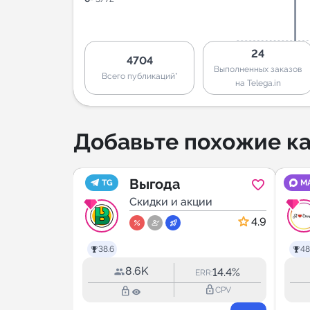
24
4704
Выполненных заказов
Всего публикаций*
на Telega.in
Добавьте похожие ка
АЖИ
Выгода
TG
M
IES
ии
Скидки и акции
5.0
4.9
38.6
48
8.6K
2.9%
14.4%
RR:
ERR:
lock_outline
lock_outline
lock_outline
CPV
CPV