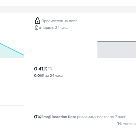
lock
Просмотров на пост*
lock
в первые 24 часа
0.41%
ER*
0.0
ER за 24 часа
0%
Emoji Reaction Rate
рекламных постов за 7 дней
*Изменени