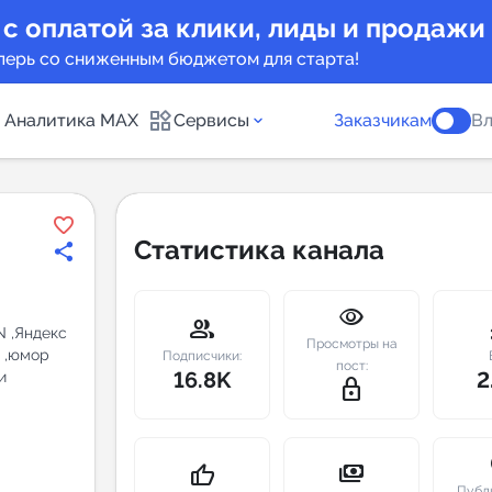
 с оплатой за клики, лиды и продажи
перь со сниженным бюджетом для старта!
Аналитика MAX
Сервисы
Заказчикам
Вл
каналов
Каталог б
Статистика канала
Индекс чи
visibility
 предложения
Telegram
group
m
N ,Яндекс
Просмотры на
и ,юмор
New
Подписчики:
пост:
16.8K
2
и
lock_outline
Индивиду
а MAX каналов
сопровож
u
payments
thumb_up
Публ