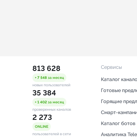
813 628
Сервисы
+ 7 548
за месяц
Каталог канал
новых пользователей
Готовые пред
35 384
Горящие пред
+ 1 402
за месяц
проверенных каналов
Смарт-кампан
2 273
Каталог ботов
ONLINE
Аналитика Tel
пользователей в сети