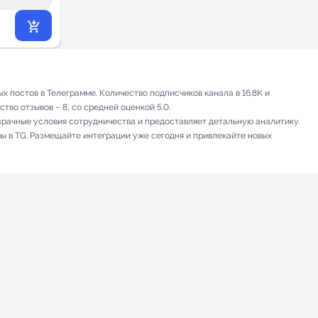
1 818
₽
.18
 постов в Телеграмме. Количество подписчиков канала в 16.8K и
тво отзывов – 8, со средней оценкой 5.0.
зрачные условия сотрудничества и предоставляет детальную аналитику.
мы в TG. Размещайте интеграции уже сегодня и привлекайте новых