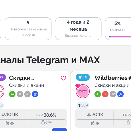
4 года и 2
5
5%
месяца
Повторных заказов на
мужчины
Telega.in
Возраст канала
налы Telegram и MAX
Скидки
Wildberries
AX
TG
Астрахань
Скидки и акции
Скидки и акции
.8
38.4
10.9K
20.1K
38.6%
ERR:
ERR:
lock_outline
lock_outline
lock_outline
lock_outline
CPV