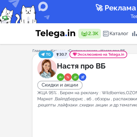
🚀 Реклама
Те
2.3K
Каталог
Главная
Каталог
Скидки и акции
Настя про ВБ
TG
30.7
Эксклюзивно на Telega.in
Каталог 
Настя про ВБ
Скидки и акции
Горящие
ЖЦА 95% . Берем на рекламу : Wildberries,OZO
Маркет ,Вайлдберрис , вб , обзоры , распаковк
,рецепты ,лайфхаки ,скидки ,акции ,и др.тематик
Аналитик
New