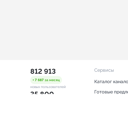
812 913
Сервисы
+ 7 687
за месяц
Каталог канал
новых пользователей
Готовые пред
35 800
Горящие пред
+ 1 502
за месяц
проверенных каналов
Смарт-кампан
2 929
Каталог ботов
ONLINE