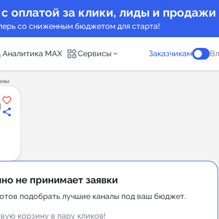
 с оплатой за клики, лиды и продажи
перь со сниженным бюджетом для старта!
Аналитика MAX
Сервисы
Заказчикам
Вл
вны
каналов
Каталог б
ы
Индекс чи
 предложения
Telegram
New
но не принимает заявки
Индивиду
а MAX каналов
готов подобрать лучшие каналы под ваш бюджет.
сопровож
вую корзину в пару кликов!