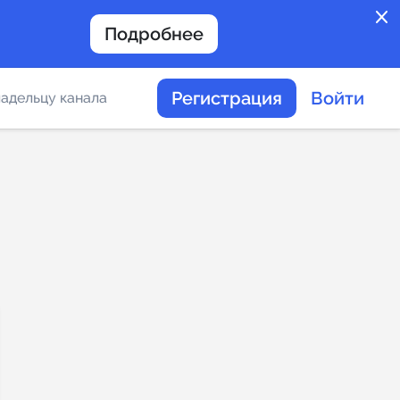
close
Подробнее
Регистрация
Войти
адельцу канала
отов
таемости каналов в
альное
дение