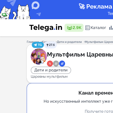
🚀 Реклама
Те
2.9K
Каталог
Главная
Каталог
Дети и родители
Мультфильм Царе
TG
27.6
Каталог 
Мультфильм Царевн
Дети и родители
Горящие
Царевны мультфильм
Канал времен
Аналитик
Но искусственный интеллект уже 
New
Получите гото