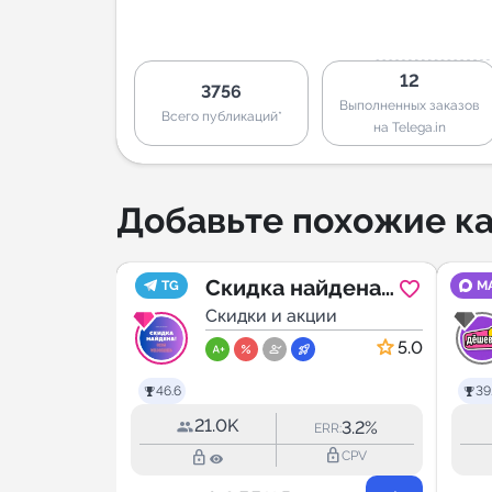
12
3756
Выполненных заказов
Всего публикаций*
на Telega.in
Добавьте похожие ка
 Для
Скидка найдена!
TG
M
ии
| Озон ВБ
Скидки и акции
оооочень
4.5
5.0
дёшево!
46.6
39
21.0K
1.1%
3.2%
ERR:
ERR:
lock_outline
lock_outline
lock_outline
CPV
CPV