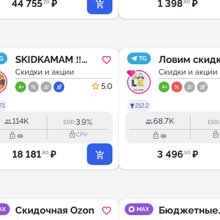
44 755
₽
1 398
₽
.20
.60
SKIDKAMAM ‼️
Ловим скидк
G
TG
СЛИВАЕМ
Скидки и акции
промокоды,
Скидки и акции
товары за
распродажи
5.0
копейки‼️
wildberries 
.1
212.2
114K
68.7K
3.9%
ERR:
ERR:
lock_outline
lock_outline
lock_outline
lock_outline
CPV
18 181
₽
3 496
₽
.80
.50
Скидочная Ozon
Бюджетные
AX
MAX