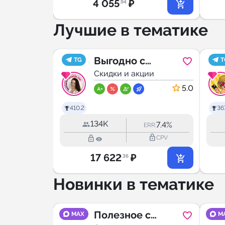
4 055
₽
.94
Лучшие в тематике
Выгодно с
TG
T

ии
Татьяной
Скидки и акции
 ВБ и
5.0
5.0
410.2
367
спрода
134K
26.7%
7.4%
RR:
ERR:
lock_outline
lock_outline
lock_outline
CPV
CPV
17 622
₽
.36
Новинки в тематике
аходки
Полезное с
MAX
M