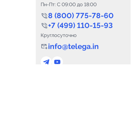
Пн-Пт: C 09:00 до 18:00
8 (800) 775-78-60
+7 (499) 110-15-93
Круглосуточно
info@telega.in
0
Каналов:
Подпи
0
₽
delete_forever
Итого:
.00
Для сотрудничества
и
marketing@telega.in
Для СМИ
альных
pr@telega.in