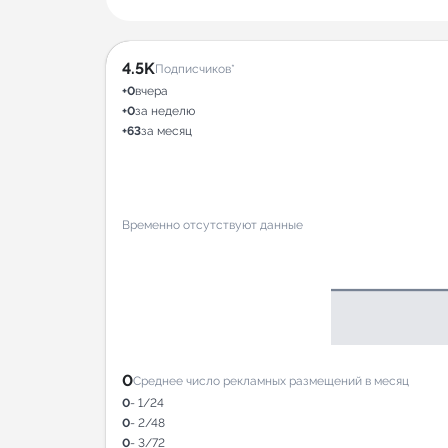
4.5K
Подписчиков*
+0
вчера
+0
за неделю
+63
за месяц
Временно отсутствуют данные
0
Среднее число рекламных размещений в месяц
0
- 1/24
0
- 2/48
0
- 3/72