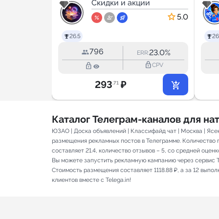
es•Выго
ии
маркетплейсов
Скидки и акции
5.0
5.0
zon
26.5
26
796
9.8%
23.0%
RR:
ERR:
lock_outline
lock_outline
lock_outline
CPV
CPV
293
₽
.71
Каталог Телеграм-каналов для н
ЮЗАО | Доска объявлений | Классифайд чат | Москва | Ясе
размещения рекламных постов в Телеграмме. Количество п
составляет 21.4, количество отзывов – 5, со средней оценко
Вы можете запустить рекламную кампанию через сервис T
Стоимость размещения составляет 1118.88 ₽, а за 12 вып
клиентов вместе с Telega.in!