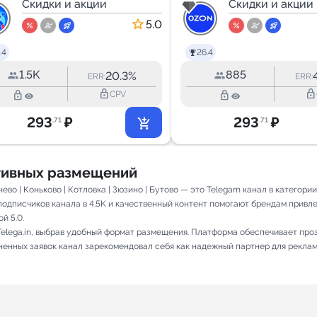
Скидки и акции
находки с 
Скидки и акции
5.0
.4
26.4
1.5K
885
20.3%
ERR:
ERR:
lock_outline
lock_outline
lock_outline
lock_outline
CPV
293
₽
293
₽
.71
.71
ативных размещений
нево | Коньково | Котловка | Зюзино | Бутово — это Telegam канал в катего
одписчиков канала в 4.5K и качественный контент помогают брендам привле
й 5.0.
elega.in, выбрав удобный формат размещения. Платформа обеспечивает про
олненных заявок канал зарекомендовал себя как надежный партнер для рекла