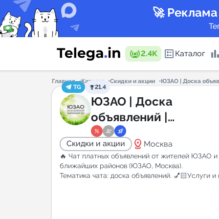
🚀 Реклама
Те
2.4K
Каталог
Главная
Каталог
Скидки и акции
ЮЗАО | Доска объявл
TG
21.4
Каталог 
ЮЗАО | Доска
объявлений |
Классифайд чат | Мо
Горящие
distance
Скидки и акции
Москва
| Ясенево | Коньково |
🔥 Чат платных объявлений от жителей ЮЗАО и
Котловка | Зюзино |
ближайших районов (ЮЗАО, Москва).
Тематика чата: доска объявлений. 💅🏻Услуги и
Бутово
Аналитик
New