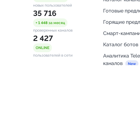
новых пользователей
Готовые пред
35 716
Горящие пред
+ 1 448
за месяц
проверенных каналов
Смарт-кампан
2 427
Каталог ботов
ONLINE
Аналитика Tel
пользователей в сети
каналов
Бот нотифика
Помощь
FAQ
Напишите нам