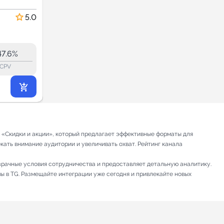
OZON
Маркетплейсов
Скидки и акции
5.0
5.0
26.3
26.3
5.8K
47.6%
14.2%
ERR:
lock_outline
lock_outline
lo
CPV
CPV
1 818
₽
.18
рии «Скидки и акции», который предлагает эффективные форматы для
кать внимание аудитории и увеличивать охват. Рейтинг канала
зрачные условия сотрудничества и предоставляет детальную аналитику.
мы в TG. Размещайте интеграции уже сегодня и привлекайте новых