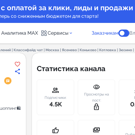
 с оплатой за клики, лиды и продажи
перь со сниженным бюджетом для старта!
Аналитика MAX
Сервисы
Заказчикам
Вл
ений | Классифайд чат | Москва | Ясенево | Коньково | Котловка | Зюзино |
каналов
Каталог б
Статистика канала
Индекс чи
сква
visibility
 предложения
Telegram
group
m
Просмотры на
New
Подписчики:
пост:
4.5K
0
lock_outline
 шоппинг🛍
Индивиду
а MAX каналов
сопровож
u
payments
thumb_up
Публ