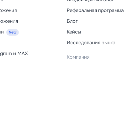
ложения
Реферальная программа
ложения
Блог
ии
Кейсы
Исследования рынка
egram и MAX
Компания
Отзывы о Telega.in
ций
Информация о безопасност
Возврат средств
Гарантии
Политика обработки персон
данных
Вакансии