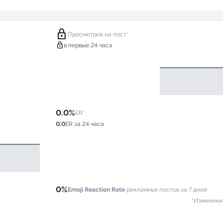
lock
Просмотров на пост*
lock
в первые 24 часа
0.0%
ER*
0.0
ER за 24 часа
0%
Emoji Reaction Rate
рекламных постов за 7 дней
*Изменени