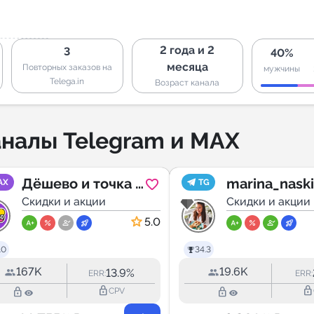
2 года и 2
3
40%
месяца
Повторных заказов на
мужчины
Telega.in
Возраст канала
налы Telegram и MAX
Дёшево и точка |
marina_nask
AX
TG
Wildberries
Скидки и акции
Скидки и акции
5.0
.0
34.3
167K
19.6K
13.9%
ERR:
ERR:
lock_outline
lock_outline
lock_outline
lock_outline
CPV