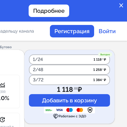
close
Подробнее
Регистрация
Войти
адельцу канала
 Бутово
отов
Выгодно
1/24
1 118
₽
.88
2/48
1 258
₽
.74
таемости каналов в
3/72
1 384
₽
.61
onitoring
1 118
₽
.88
ERR
.0%
альное
handshake
дение
Работаем с ЭДО
pdate
икаций в