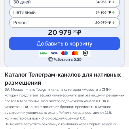
30 дней
arrow_downward_alt
34 965
₽
.00
Нативный
arrow_downward_alt
34 965
₽
.00
Репост
arrow_downward_alt
20 979
₽
.00
20 979
₽
.00
handshake
Работаем с ЭДО
Каталог Телеграм-каналов для нативных
размещений
Эй, Москва! — это Telegam канал в категории «Новости и СМИ»,
который предлагает эффективные форматы для размещения рекламных
постов в Телеграмме. Количество подписчиков канала в 110K и
качественный контент помогают брендам привлекать внимание
аудитории и увеличивать охват. Рейтинг канала составляет 12.5,
количество отзывов – 0, со средней оценкой 0.0.
Вы можете запустить рекламную кампанию через сервис Telega.in,