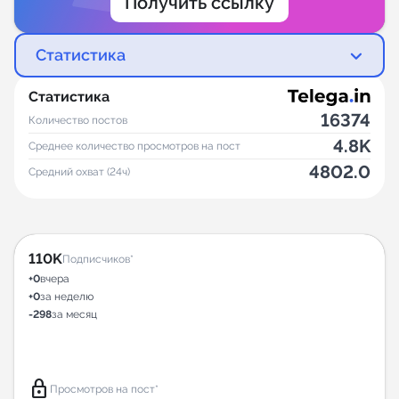
Получить ссылку
Статистика
Статистика
16374
Количество постов
4.8K
Среднее количество просмотров на пост
4802.0
Средний охват (24ч)
110K
Подписчиков*
+0
вчера
+0
за неделю
-298
за месяц
lock
Просмотров на пост*