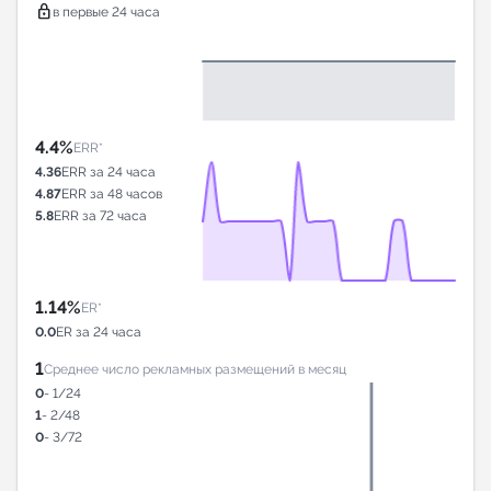
lock
в первые 24 часа
4.4%
ERR*
4.36
ERR за 24 часа
4.87
ERR за 48 часов
5.8
ERR за 72 часа
1.14%
ER*
0.0
ER за 24 часа
1
Среднее число рекламных размещений в месяц
0
- 1/24
1
- 2/48
0
- 3/72