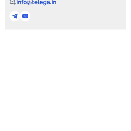
info@telega.in
Для сотрудничества
marketing@telega.in
Для СМИ
pr@telega.in
Техподдержка
Telegram
MAX
Сервисы
Каталог каналов