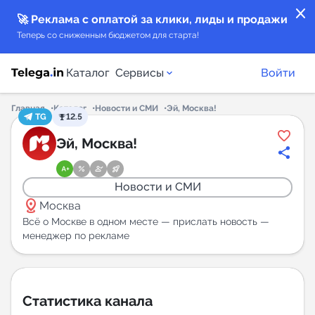
close
🚀 Реклама с оплатой за клики, лиды и продажи
Теперь со сниженным бюджетом для старта!
Каталог
Сервисы
Войти
Главная
Каталог
Новости и СМИ
Эй, Москва!
TG
12.5
Каталог каналов
Эй, Москва!
Каталог ботов
Новости и СМИ
distance
Горящие предложения
Москва
Всё о Москве в одном месте — прислать новость —
менеджер по рекламе
Индекс читаемости каналов в Telegram
New
Аналитика MAX каналов
Статистика канала
New