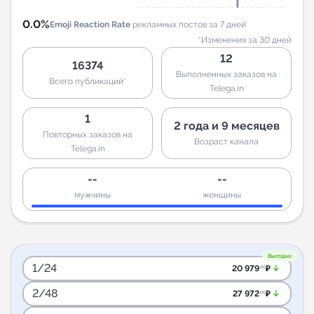
0.0%
Emoji Reaction Rate
рекламных постов за 7 дней
*Изменения за 30 дней
12
16374
Выполненных заказов на
Всего публикаций*
Telega.in
1
2 года и 9 месяцев
Повторных заказов на
Возраст канала
Telega.in
--
--
мужчины
женщины
Выгодно
1/24
arrow_downward_alt
20 979
₽
.00
2/48
arrow_downward_alt
27 972
₽
.00