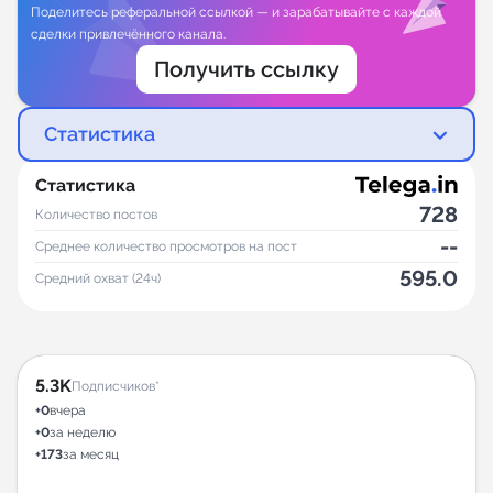
Поделитесь реферальной ссылкой — и зарабатывайте с каждой
сделки привлечённого канала.
Получить ссылку
Статистика
Статистика
728
Количество постов
--
Среднее количество просмотров на пост
595.0
Средний охват (24ч)
5.3K
Подписчиков*
+0
вчера
+0
за неделю
+173
за месяц