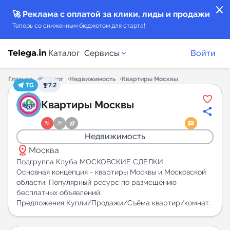
close
🚀 Реклама с оплатой за клики, лиды и продажи
Теперь со сниженным бюджетом для старта!
Каталог
Сервисы
Войти
Главная
Каталог
Недвижимость
Квартиры Москвы
TG
7.2
Каталог каналов
Квартиры Москвы
Каталог ботов
Недвижимость
distance
Горящие предложения
Москва
Подгруппа Клуба МОСКОВСКИЕ СДЕЛКИ.
Основная концепция - квартиры Москвы и Московской
Индекс читаемости каналов в Telegram
области. Популярный ресурс по размещению
New
бесплатных объявлений.
Предложения Купли/Продажи/Съёма квартир/комнат.
Аналитика MAX каналов
New