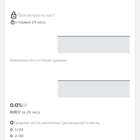
lock
Просмотров на пост*
lock
в первые 24 часа
Временно отсутствуют данные
0.0%
ER*
0.0
ER за 24 часа
0
Среднее число рекламных размещений в месяц
0
- 1/24
0
- 2/48