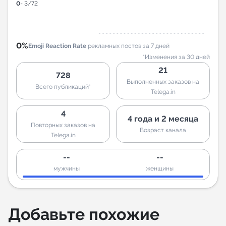
0
- 3/72
0%
Emoji Reaction Rate
рекламных постов за 7 дней
*Изменения за 30 дней
21
728
Выполненных заказов на
Всего публикаций*
Telega.in
4
4 года и 2 месяца
Повторных заказов на
Возраст канала
Telega.in
--
--
мужчины
женщины
Добавьте похожие