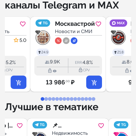
каналы Telegram и MAX
Москвастрой
Б
TG
MAX
мость
ость
Новости и СМИ
Н
Н
5.0
24.9
21.8
9.9K
8.0
5.2%
4.8%
RR:
ERR:
lock_outline
lock_outline
lock_outline
lock_outline
CPV
CPV
13 986
₽
90
.00
Лучшие в тематике
р |
📌
TG
TG
сть
Недвижимост
Недвижимость