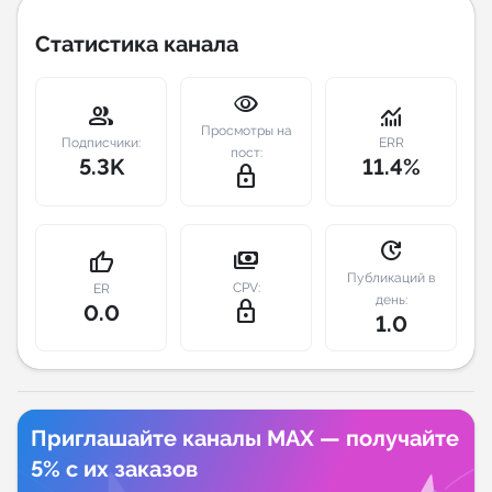
Статистика канала
Индивидуальное сопровождение
visibility
Аналитика Telegram
group
monitoring
Просмотры на
Подписчики:
ERR
пост:
5.3K
11.4%
lock_outline
update
payments
thumb_up
Публикаций в
CPV:
ER
день:
lock_outline
0.0
1.0
Приглашайте каналы MAX — получайте
5% с их заказов