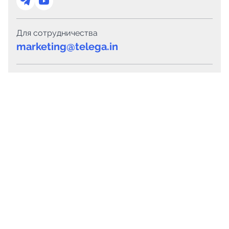
Для сотрудничества
marketing@telega.in
Для СМИ
pr@telega.in
Техподдержка
Telegram
MAX
Сервисы
Каталог каналов
Готовые предложения