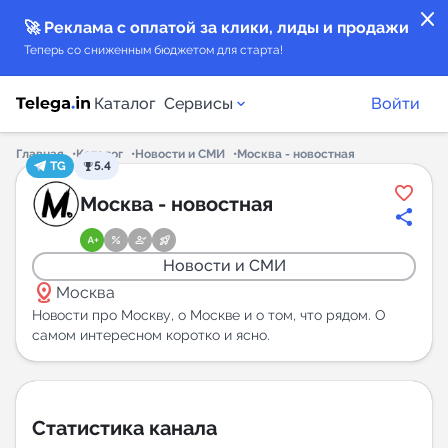
close
🚀 Реклама с оплатой за клики, лиды и продажи
Теперь со сниженным бюджетом для старта!
Каталог
Сервисы
Войти
Главная
Каталог
Новости и СМИ
Москва - новостная
TG
5.4
Каталог каналов
Москва - новостная
Каталог ботов
Новости и СМИ
distance
Горящие предложения
Москва
Новости про Москву, о Москве и о том, что рядом. О
самом интересном коротко и ясно.
Индекс читаемости каналов в Telegram
New
Аналитика MAX каналов
Статистика канала
New