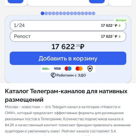
Выгодно
1/24
arrow_downward_alt
17 622
₽
.36
Репост
arrow_downward_alt
17 622
₽
.36
17 622
₽
.36
handshake
Работаем с ЭДО
Каталог Телеграм-каналов для нативных
размещений
Москва - новостная — это Telegam канал в категории «Новости и
СМИ», который предлагает эффективные форматы для размещения
рекламных постов в Телеграмме. Количество подписчиков канала в
84.2K и качественный контент помогают брендам привлекать внимание
аудитории и увеличивать охват. Рейтинг канала составляет 5.4,