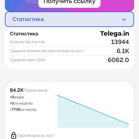
Получить ссылку
Статистика
Статистика
13944
Количество постов
6.1K
Среднее количество просмотров на пост
6062.0
Средний охват (24ч)
84.2K
Подписчиков*
+0
вчера
+0
за неделю
-7706
за месяц
lock
Просмотров на пост*