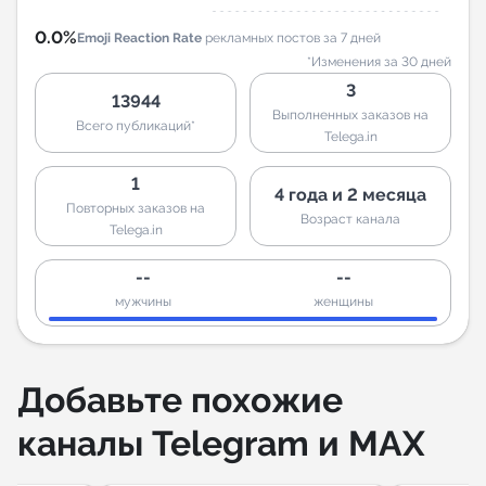
0.0%
Emoji Reaction Rate
рекламных постов за 7 дней
*Изменения за 30 дней
3
13944
Выполненных заказов на
Всего публикаций*
Telega.in
1
4 года и 2 месяца
Повторных заказов на
Возраст канала
Telega.in
--
--
мужчины
женщины
Добавьте похожие
каналы Telegram и MAX