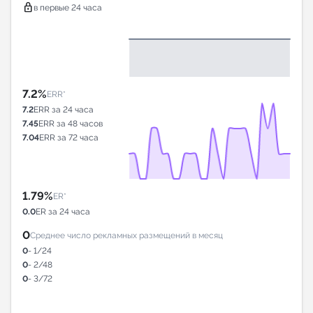
lock
в первые 24 часа
7.2%
ERR*
7.2
ERR за 24 часа
7.45
ERR за 48 часов
7.04
ERR за 72 часа
1.79%
ER*
0.0
ER за 24 часа
0
Среднее число рекламных размещений в месяц
0
- 1/24
0
- 2/48
0
- 3/72