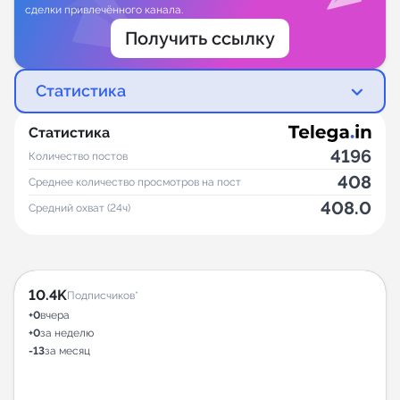
сделки привлечённого канала.
Получить ссылку
Статистика
Статистика
4196
Количество постов
408
Среднее количество просмотров на пост
408.0
Средний охват (24ч)
10.4K
Подписчиков*
+0
вчера
+0
за неделю
-13
за месяц