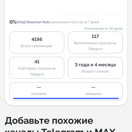
0%
Emoji Reaction Rate
рекламных постов за 7 дней
*Изменения за 30 дней
117
4196
Выполненных заказов на
Всего публикаций*
Telega.in
41
3 года и 4 месяца
Повторных заказов на
Возраст канала
Telega.in
--
--
мужчины
женщины
Добавьте похожие