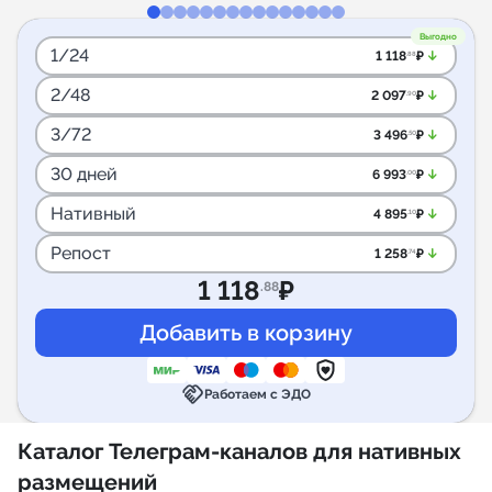
Выгодно
1/24
arrow_downward_alt
1 118
₽
.88
2/48
arrow_downward_alt
2 097
₽
.90
3/72
arrow_downward_alt
3 496
₽
.50
30 дней
arrow_downward_alt
6 993
₽
.00
Нативный
arrow_downward_alt
4 895
₽
.10
Репост
arrow_downward_alt
1 258
₽
.74
1 118
₽
.88
handshake
Работаем с ЭДО
Каталог Телеграм-каналов для нативных
размещений