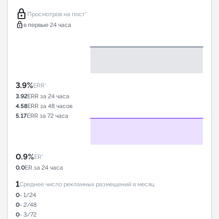
lock
Просмотров на пост*
lock
в первые 24 часа
3.9%
ERR*
3.92
ERR за 24 часа
4.58
ERR за 48 часов
5.17
ERR за 72 часа
0.9%
ER*
0.0
ER за 24 часа
1
Среднее число рекламных размещений в месяц
0
- 1/24
0
- 2/48
0
- 3/72