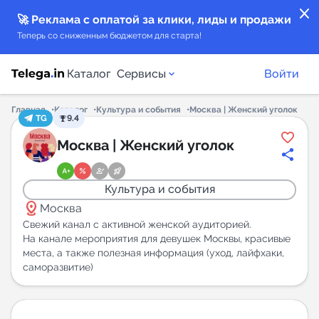
close
🚀 Реклама с оплатой за клики, лиды и продажи
Теперь со сниженным бюджетом для старта!
Каталог
Сервисы
Войти
Главная
Каталог
Культура и события
Москва | Женский уголок
TG
9.4
Каталог каналов
Москва | Женский уголок
Каталог ботов
Культура и события
distance
Горящие предложения
Москва
Свежий канал с активной женской аудиторией.
На канале мероприятия для девушек Москвы, красивые
Индекс читаемости каналов в Telegram
места, а также полезная информация (уход, лайфхаки,
New
саморазвитие)
Аналитика MAX каналов
New