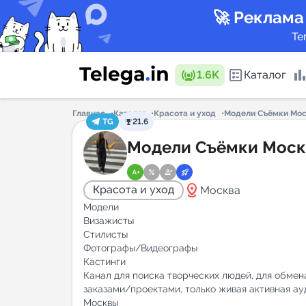
🚀 Реклама
Те
1.6K
Каталог
Главная
Каталог
Красота и уход
Модели Съёмки Мо
TG
21.6
Каталог 
Модели Съёмки Моск
distance
Красота и уход
Москва
Горящие
Модели
Визажисты
Стилисты
Фотографы/Видеографы
Аналитик
Кастинги
Канал для поиска творческих людей, для обмен
New
заказами/проектами, только живая активная ау
Москвы