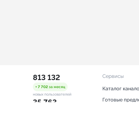
813 132
Сервисы
+ 7 702
за месяц
Каталог канал
новых пользователей
Готовые пред
35 763
Горящие пред
+ 1 449
за месяц
проверенных каналов
Смарт-кампан
1 632
Каталог ботов
ONLINE