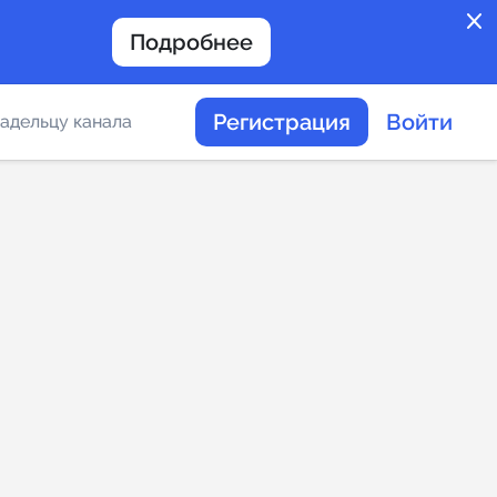
close
Подробнее
Регистрация
Войти
адельцу канала
отов
таемости каналов в
альное
дение