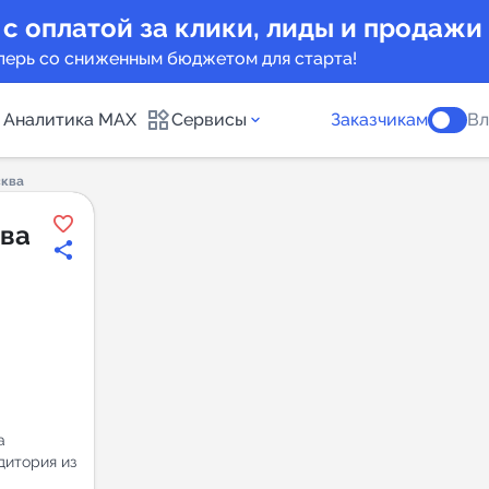
 с оплатой за клики, лиды и продажи
перь со сниженным бюджетом для старта!
Аналитика MAX
Сервисы
Заказчикам
Вл
сква
каналов
Каталог б
ва
Индекс чи
 предложения
Telegram
New
Индивиду
а MAX каналов
а
сопровож
дитория из