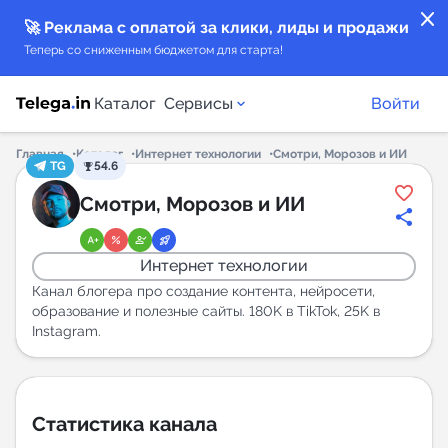
close
🚀 Реклама с оплатой за клики, лиды и продажи
Теперь со сниженным бюджетом для старта!
Каталог
Сервисы
Войти
Главная
Каталог
Интернет технологии
Смотри, Морозов и ИИ
TG
54.6
Каталог каналов
Смотри, Морозов и ИИ
Каталог ботов
Интернет технологии
Горящие предложения
Канал блогера про создание контента, нейросети,
образование и полезные сайты. 180K в TikTok, 25K в
Instagram.
Индекс читаемости каналов в Telegram
New
Аналитика MAX каналов
Статистика канала
New