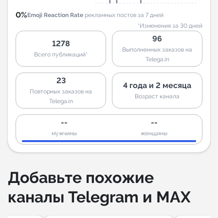
0%
Emoji Reaction Rate
рекламных постов за 7 дней
*Изменения за 30 дней
96
1278
Выполненных заказов на
Всего публикаций*
Telega.in
23
4 года и 2 месяца
Повторных заказов на
Возраст канала
Telega.in
--
--
мужчины
женщины
Добавьте похожие
каналы Telegram и MAX