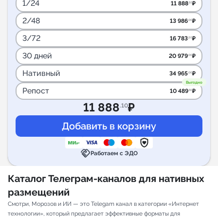
1/24
11 888
₽
.10
2/48
13 986
₽
.00
3/72
16 783
₽
.20
30 дней
20 979
₽
.00
Нативный
34 965
₽
.00
Выгодно
Репост
10 489
₽
.50
11 888
₽
.10
handshake
Работаем с ЭДО
Каталог Телеграм-каналов для нативных
размещений
Смотри, Морозов и ИИ — это Telegam канал в категории «Интернет
технологии», который предлагает эффективные форматы для