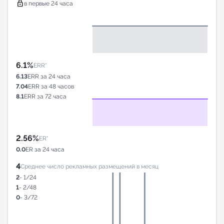
lock
в первые 24 часа
6.1%
ERR*
6.13
ERR за 24 часа
7.04
ERR за 48 часов
8.1
ERR за 72 часа
2.56%
ER*
0.0
ER за 24 часа
4
Среднее число рекламных размещений в месяц
2
- 1/24
1
- 2/48
0
- 3/72