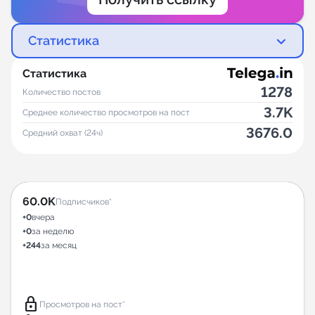
Статистика
Статистика
1278
Количество постов
3.7K
Среднее количество просмотров на пост
3676.0
Средний охват (24ч)
60.0K
Подписчиков*
+0
вчера
+0
за неделю
+244
за месяц
lock
Просмотров на пост*