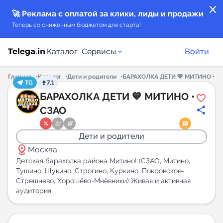
close
🚀 Реклама с оплатой за клики, лиды и продажи
Теперь со сниженным бюджетом для старта!
Каталог
Сервисы
Войти
Главная
Каталог
Дети и родители
БАРАХОЛКА ДЕТИ 💙 МИТИНО • С
TG
7.1
Каталог каналов
БАРАХОЛКА ДЕТИ 💙 МИТИНО •
СЗАО
Каталог ботов
Дети и родители
Горящие предложения
distance
Москва
Детская барахолка района Митино! (СЗАО, Митино,
Индекс читаемости каналов в Telegram
Тушино, Щукино, Строгино, Куркино, Покровское-
Стрешнево, Хорошёво-Мнёвники) Живая и активная
New
аудитория.
Аналитика MAX каналов
New