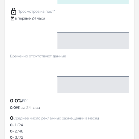
lock
Просмотров на пост*
lock
в первые 24 часа
Временно отсутствуют данные
0.0%
ER*
0.0
ER за 24 часа
0
Среднее число рекламных размещений в месяц
0
- 1/24
0
- 2/48
0
- 3/72