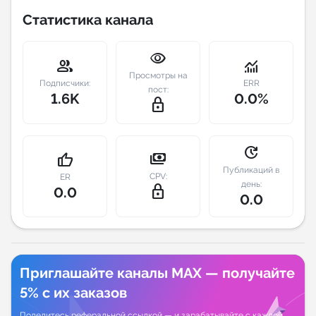
Статистика канала
Индивидуальное сопровождение
visibility
group
monitoring
Аналитика Telegram
Просмотры на
Подписчики:
ERR
пост:
1.6K
0.0%
lock_outline
update
payments
thumb_up
Публикаций в
CPV:
ER
день:
lock_outline
0.0
0.0
Приглашайте каналы MAX — получайте
5% с их заказов
Поделитесь реферальной ссылкой — и зарабатывайте с каждой