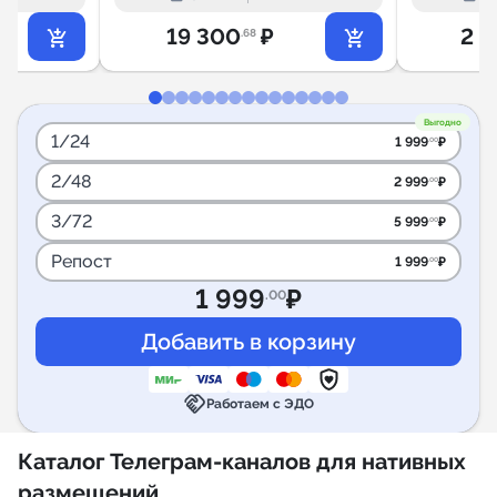
ы
19 300
₽
2 0
Мама
.68
Выгодно
1/24
1 999
₽
.00
2/48
2 999
₽
.00
3/72
5 999
₽
.00
Репост
1 999
₽
.00
1 999
₽
.00
handshake
Работаем с ЭДО
Каталог Телеграм-каналов для нативных
размещений