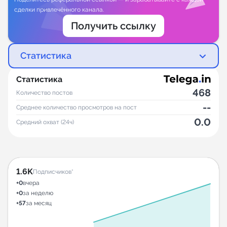
сделки привлечённого канала.
Получить ссылку
Статистика
Статистика
468
Количество постов
--
Среднее количество просмотров на пост
0.0
Средний охват (24ч)
1.6K
Подписчиков*
+0
вчера
+0
за неделю
+57
за месяц