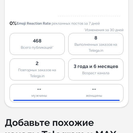
0%
Emoji Reaction Rate
рекламных постов за 7 дней
*Изменения за 30 дней
8
468
Выполненных заказов на
Всего публикаций*
Telega.in
2
3 года и 6 месяцев
Повторных заказов на
Возраст канала
Telega.in
--
--
мужчины
женщины
Добавьте похожие