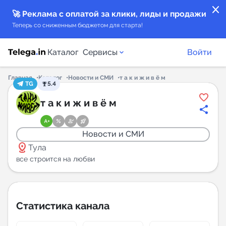
close
🚀 Реклама с оплатой за клики, лиды и продажи
Теперь со сниженным бюджетом для старта!
Каталог
Сервисы
Войти
Главная
Каталог
Новости и СМИ
т а к и ж и в ё м
TG
5.4
Каталог каналов
т а к и ж и в ё м
Каталог ботов
Новости и СМИ
distance
Горящие предложения
Тула
все строится на любви
Индекс читаемости каналов в Telegram
New
Статистика канала
Аналитика MAX каналов
New