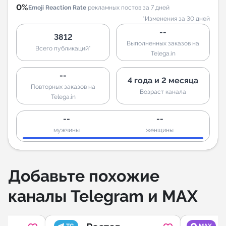
0%
Emoji Reaction Rate
рекламных постов за 7 дней
*Изменения за 30 дней
--
3812
Выполненных заказов на
Всего публикаций*
Telega.in
--
4 года и 2 месяца
Повторных заказов на
Возраст канала
Telega.in
--
--
мужчины
женщины
Добавьте похожие
каналы Telegram и MAX