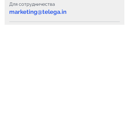
Для сотрудничества
marketing@telega.in
Для СМИ
pr@telega.in
Техподдержка
Telegram
MAX
Сервисы
Каталог каналов
Готовые предложения
Горящие предложения