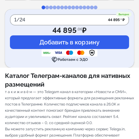
Выгодно
1/24
44 895
₽
.06
44 895
₽
.06
handshake
Работаем с ЭДО
Каталог Телеграм-каналов для нативных
размещений
т а к и ж и в ё м — это Telegam канал в категории «Новости и СМИ»,
который предлагает эффективные форматы для размещения рекламных
постов в Телеграмме. Количество подписчиков канала в 26.0K и
качественный контент помогают брендам привлекать внимание
аудитории и увеличивать охват. Рейтинг канала составляет 5.4,
количество отзывов – 0, со средней оценкой 0.0.
Вы можете запустить рекламную кампанию через сервис Telega.in,
выбрав удобный формат размещения. Платформа обеспечивает