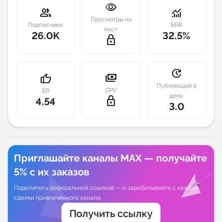
visibility
group
monitoring
Индивидуальное сопровождение
Просмотры на
Подписчики:
ERR
пост:
26.0K
32.5%
lock_outline
Аналитика Telegram
update
payments
thumb_up
Публикаций в
CPV:
ER
день:
lock_outline
4.54
3.0
Приглашайте каналы MAX — получайте
5% с их заказов
Поделитесь реферальной ссылкой — и зарабатывайте с каждой
сделки привлечённого канала.
Получить ссылку