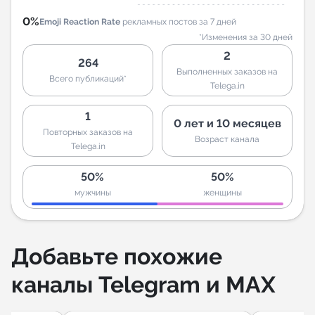
0%
Emoji Reaction Rate
рекламных постов за 7 дней
*Изменения за 30 дней
2
264
Выполненных заказов на
Всего публикаций*
Telega.in
1
0 лет и 10 месяцев
Повторных заказов на
Возраст канала
Telega.in
50%
50%
мужчины
женщины
Добавьте похожие
каналы Telegram и MAX