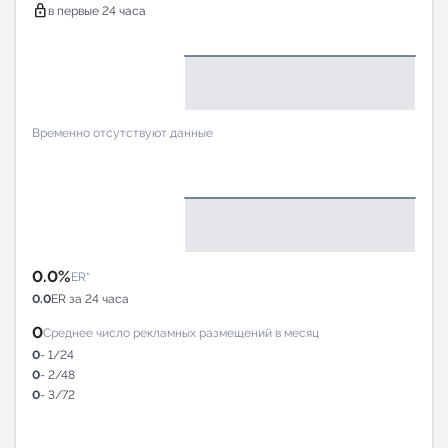
lock
в первые 24 часа
Временно отсутствуют данные
0.0%
ER*
0.0
ER за 24 часа
0
Среднее число рекламных размещений в месяц
0
- 1/24
0
- 2/48
0
- 3/72