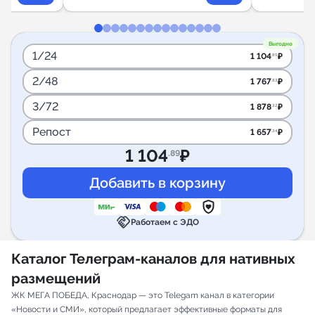
Выгодно
1/24
1 104
₽
.89
2/48
1 767
₽
.83
3/72
1 878
₽
.32
Репост
1 657
₽
.34
1 104
₽
.89
handshake
Работаем с ЭДО
Каталог Телеграм-каналов для нативных
размещений
ЖК МЕГА ПОБЕДА, Краснодар — это Telegam канал в категории
«Новости и СМИ», который предлагает эффективные форматы для