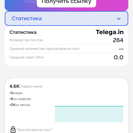
Получить ссылку
Статистика
Статистика
264
Количество постов
--
Среднее количество просмотров на пост
0.0
Средний охват (24ч)
4.6K
Подписчиков*
+1
вчера
+6
за неделю
+24
за месяц
lock
Просмотров на пост*