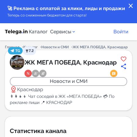
close
🚀 Реклама с оплатой за клики, лиды и продажи
Теперь со сниженным бюджетом для старта!
Каталог
Сервисы
Войти
Главная
Каталог
Новости и СМИ
ЖК МЕГА ПОБЕДА, Краснодар
TG
7.2
Каталог каналов
ЖК МЕГА ПОБЕДА, Краснодар
Каталог ботов
Новости и СМИ
distance
Горящие предложения
Краснодар
👨‍👩‍👧‍👦 Чат соседей в ЖК «МЕГА ПОБЕДА» 💳 По
рекламе пиши 📍 КРАСНОДАР
Индекс читаемости каналов в Telegram
New
Аналитика MAX каналов
Статистика канала
New