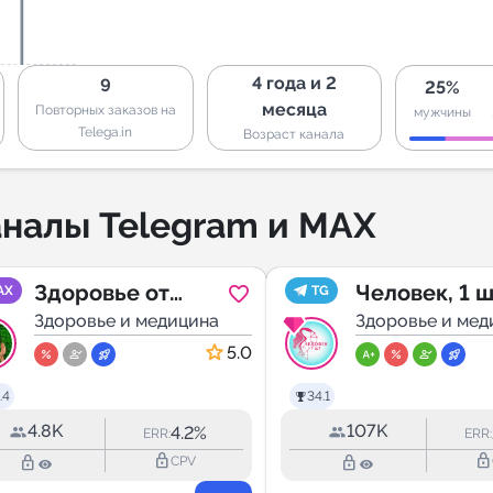
4 года и 2
9
25%
месяца
Повторных заказов на
мужчины
Telega.in
Возраст канала
налы Telegram и MAX
Здоровье от
Человек, 1 ш
AX
TG
природы - Травы
Здоровье и медицина
Здоровье и мед
лечебные,
5.0
Фитотерапия,
.4
34.1
лекарственные
4.8K
107K
4.2%
ERR:
ERR:
растения, ЗОЖ
lock_outline
lock_outline
lock_outline
lock_outline
CPV