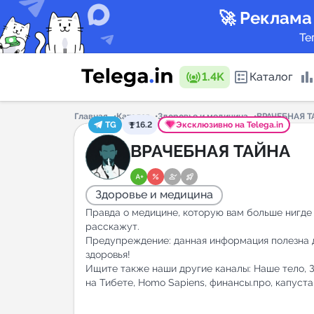
🚀 Реклама
Те
1.4K
Каталог
Главная
Каталог
Здоровье и медицина
ВРАЧЕБНАЯ 
TG
16.2
Эксклюзивно на Telega.in
Каталог 
ВРАЧЕБНАЯ ТАЙНА
Здоровье и медицина
Горящие
Правда о медицине, которую вам больше нигде
расскажут.
Предупреждение: данная информация полезна 
здоровья!
Аналитик
Ищите также наши другие каналы: Наше тело, 
на Тибете, Homo Sapiens, финансы.про, капуста 
New