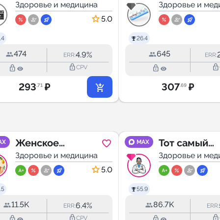
здоровье/
Здоровье и медицина
Здоровье и мед
советы.
5.0
.4
26.4
474
645
4.9%
ERR:
ERR:
lock_outline
lock_outline
lock_outline
lock_outline
CPV
293
₽
307
₽
.71
.69
Женское
Тот самый
AX
MAX
здоровье
Здоровье и медицина
доктор | До
Здоровье и мед
Похудение ПП
Live
5.0
Рецепты Фитнес
.5
55.9
Диеты
11.5K
86.7K
6.4%
ERR:
ERR:
lock_outline
lock_outline
lock_outline
lock_outline
CPV