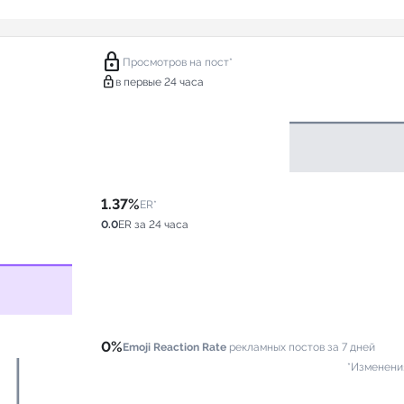
lock
Просмотров на пост*
lock
в первые 24 часа
1.37%
ER*
0.0
ER за 24 часа
0%
Emoji Reaction Rate
рекламных постов за 7 дней
*Изменени