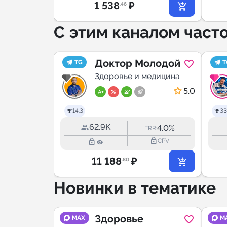
1 538
₽
.46
С этим каналом част
о
Доктор Молодой
TG
T
медицина
Здоровье и медицина
5.0
5.0
14.3
33
62.9K
1.6%
4.0%
ERR:
ERR:
lock_outline
lock_outline
lock_outline
CPV
CPV
11 188
₽
.80
Новинки в тематике
для
Здоровье
MAX
M