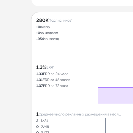
280K
Подписчиков*
+0
вчера
+0
за неделю
-954
за месяц
1.3%
ERR*
1.33
ERR за 24 часа
1.31
ERR за 48 часов
1.37
ERR за 72 часа
1
Среднее число рекламных размещений в месяц
2
- 1/24
0
- 2/48
0
- 3/72