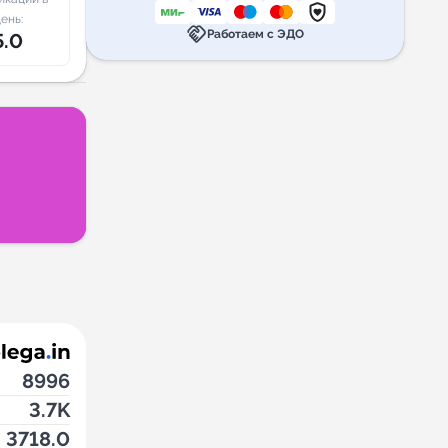
ень:
handshake
Работаем с ЭДО
5.0
8996
3.7K
3718.0