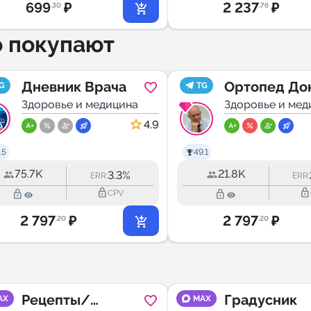
699
₽
2 237
₽
.30
.76
о покупают
Дневник Врача
Ортопед До
G
TG
Здоровье и медицина
Мамонтов д.
Здоровье и мед
Санкт-Пете
4.9
.5
49.1
75.7K
21.8K
3.3%
ERR:
ERR:
lock_outline
lock_outline
lock_outline
lock_outline
CPV
2 797
₽
2 797
₽
.20
.20
Рецепты/
Градусник
AX
MAX