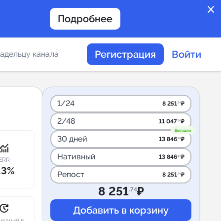
close
Подробнее
Регистрация
Войти
адельцу канала
отов
1/24
8 251
₽
.74
2/48
11 047
₽
.54
таемости каналов в
Выгодно
30 дней
13 846
₽
.14
onitoring
Нативный
13 846
₽
.14
ERR
.3%
Репост
8 251
₽
.74
альное
8 251
₽
.74
дение
pdate
икаций в