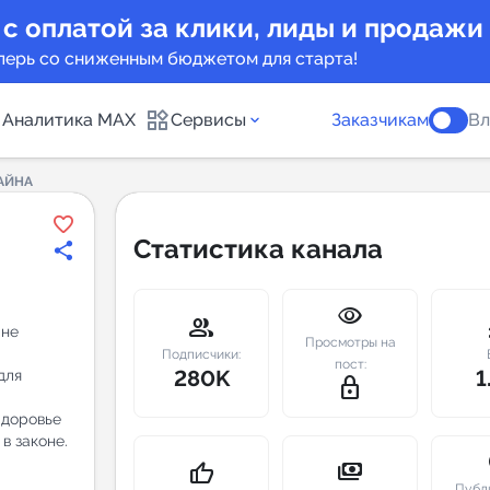
 с оплатой за клики, лиды и продажи
перь со сниженным бюджетом для старта!
Аналитика MAX
Сервисы
Заказчикам
Вл
ТАЙНА
каналов
Каталог б
Статистика канала
Индекс чи
visibility
 предложения
Telegram
group
m
 не
Просмотры на
New
Подписчики:
пост:
280K
1
для
lock_outline
Индивиду
а MAX каналов
Здоровье
в законе.
сопровож
u
payments
thumb_up
Публ