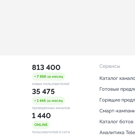
813 400
Сервисы
+ 7 656
за месяц
Каталог канал
новых пользователей
Готовые пред
35 475
Горящие пред
+ 1 445
за месяц
проверенных каналов
Смарт-кампан
1 440
Каталог ботов
ONLINE
Аналитика Tel
пользователей в сети