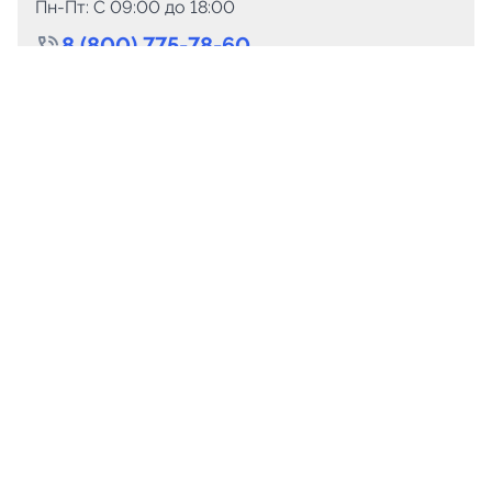
Пн-Пт: C 09:00 до 18:00
8 (800) 775-78-60
+7 (499) 110-15-93
Круглосуточно
info@telega.in
Для сотрудничества
marketing@telega.in
Для СМИ
pr@telega.in
Техподдержка