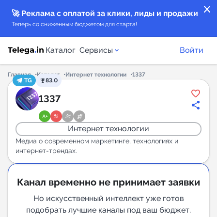
close
🚀 Реклама с оплатой за клики, лиды и продажи
Теперь со сниженным бюджетом для старта!
Каталог
Сервисы
Войти
Главная
Каталог
Интернет технологии
1337
TG
83.0
Каталог каналов
1337
Каталог ботов
Интернет технологии
Горящие предложения
Медиа о современном маркетинге, технологиях и
интернет-трендах.
Индекс читаемости каналов в Telegram
New
Канал временно не принимает заявки
Но искусственный интеллект уже готов
Аналитика MAX каналов
подобрать лучшие каналы под ваш бюджет.
New