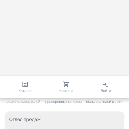
813 138
35 756
1 784
Каталог
Корзина
Войти
+ 7 702
за месяц
+ 1 449
за месяц
ONLINE
новых пользователей
проверенных каналов
пользователей в сети
Отдел продаж