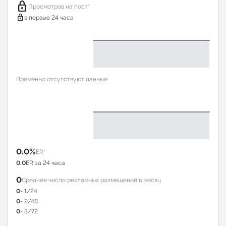
lock
Просмотров на пост*
lock
в первые 24 часа
Временно отсутствуют данные
0.0%
ER*
0.0
ER за 24 часа
0
Среднее число рекламных размещений в месяц
0
- 1/24
0
- 2/48
0
- 3/72