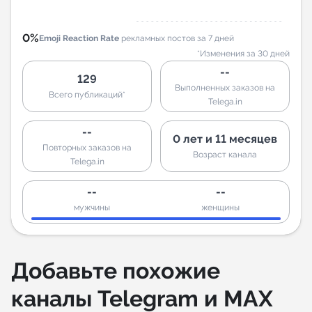
0%
Emoji Reaction Rate
рекламных постов за 7 дней
*Изменения за 30 дней
--
129
Выполненных заказов на
Всего публикаций*
Telega.in
--
0 лет и 11 месяцев
Повторных заказов на
Возраст канала
Telega.in
--
--
мужчины
женщины
Добавьте похожие
каналы Telegram и MAX