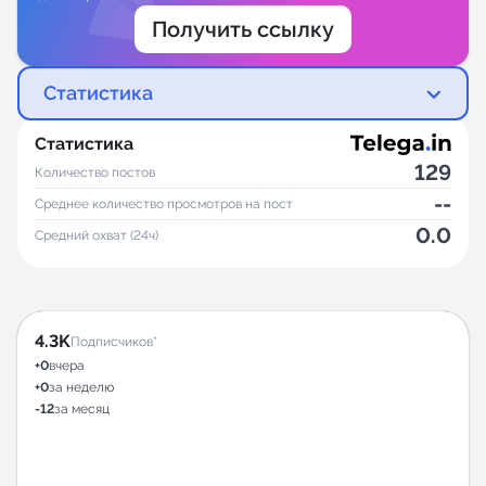
Получить ссылку
Статистика
Статистика
129
Количество постов
--
Среднее количество просмотров на пост
0.0
Средний охват (24ч)
4.3K
Подписчиков*
+0
вчера
+0
за неделю
-12
за месяц