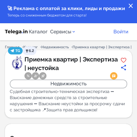
close
🚀 Реклама с оплатой за клики, лиды и продажи
Теперь со сниженным бюджетом для старта!
Каталог
Сервисы
Войти
Главная
Каталог
Недвижимость
Приемка квартир | Экспертиза | н
TG
6.2
Каталог каналов
Приемка квартир | Экспертиза
| неустойка
Каталог ботов
Недвижимость
Горящие предложения
Судебная строительно-техническая экспертиза ➖
Взыскание денежных средств за строительные
нарушения ➖ Взыскание неустойки за просрочку сдачи
Индекс читаемости каналов в Telegram
с застройщика 📍Защита прав дольщиков!
New
Аналитика MAX каналов
New