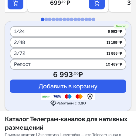
699
₽
33
.30
Выгодно
1/24
6 993
₽
.00
2/48
11 188
₽
.80
3/72
11 888
₽
.10
Репост
10 489
₽
.50
6 993
₽
.00
handshake
Работаем с ЭДО
Каталог Телеграм-каналов для нативных
размещений
Приемка квартир | Экспертиза | неустойка — это Telegam канал в