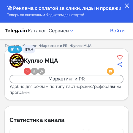
close
🚀 Реклама с оплатой за клики, лиды и продажи
Теперь со сниженным бюджетом для старта!
Каталог
Сервисы
Войти
Главная
Каталог
Маркетинг и PR
Куплю МЦА
TG
6.4
Каталог каналов
Куплю МЦА
Каталог ботов
Маркетинг и PR
Горящие предложения
Удобно для реклам по типу партнерских/реферальных
программ
Индекс читаемости каналов в Telegram
New
Статистика канала
Аналитика MAX каналов
New