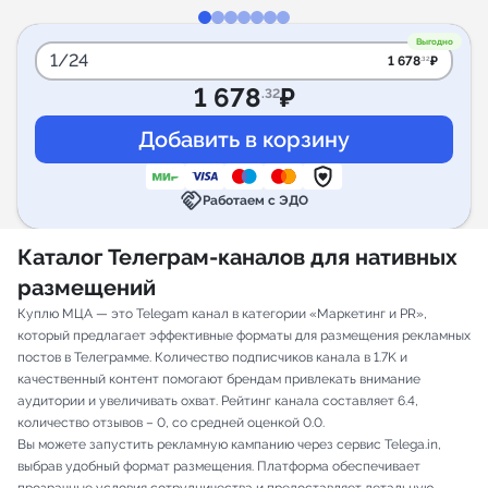
Выгодно
1/24
1 678
₽
.32
1 678
₽
.32
handshake
Работаем с ЭДО
Каталог Телеграм-каналов для нативных
размещений
Куплю МЦА — это Telegam канал в категории «Маркетинг и PR»,
который предлагает эффективные форматы для размещения рекламных
постов в Телеграмме. Количество подписчиков канала в 1.7K и
качественный контент помогают брендам привлекать внимание
аудитории и увеличивать охват. Рейтинг канала составляет 6.4,
количество отзывов – 0, со средней оценкой 0.0.
Вы можете запустить рекламную кампанию через сервис Telega.in,
выбрав удобный формат размещения. Платформа обеспечивает