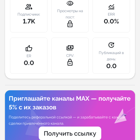
visibility
group
monitoring
Просмотры на
Индивидуальное сопровождение
Подписчики:
ERR
пост:
1.7K
0.0%
lock_outline
Аналитика Telegram
update
payments
thumb_up
Публикаций в
CPV:
ER
день:
lock_outline
0.0
0.0
Приглашайте каналы MAX — получайте
5% с их заказов
Поделитесь реферальной ссылкой — и зарабатывайте с каждой
сделки привлечённого канала.
Получить ссылку