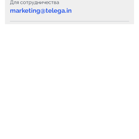
Для сотрудничества
marketing@telega.in
Для СМИ
pr@telega.in
Техподдержка
Telegram
MAX
Сервисы
Каталог каналов
Готовые предложения
Горящие предложения
Смарт-кампании