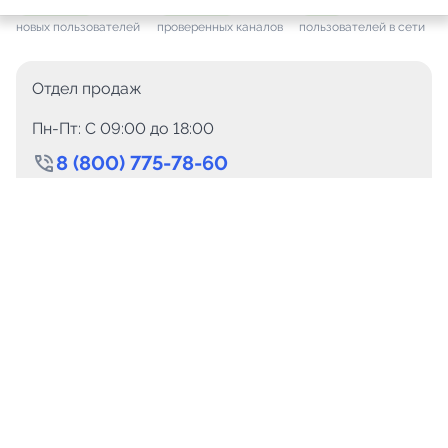
+ 7 471
за месяц
+ 1 394
за месяц
ONLINE
новых пользователей
проверенных каналов
пользователей в сети
Отдел продаж
Пн-Пт: C 09:00 до 18:00
8 (800) 775-78-60
+7 (499) 110-15-93
Круглосуточно
info@telega.in
Для сотрудничества
marketing@telega.in