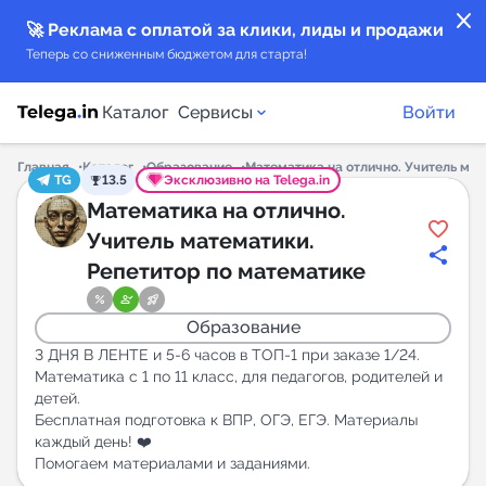
close
🚀 Реклама с оплатой за клики, лиды и продажи
Теперь со сниженным бюджетом для старта!
Каталог
Сервисы
Войти
Главная
Каталог
Образование
Математика на отлично. Учитель мат
TG
13.5
Эксклюзивно на Telega.in
Каталог каналов
Математика на отлично.
Учитель математики.
Каталог ботов
Репетитор по математике
Горящие предложения
Образование
3 ДНЯ В ЛЕНТЕ и 5-6 часов в ТОП-1 при заказе 1/24.
Индекс читаемости каналов в Telegram
Математика с 1 по 11 класс, для педагогов, родителей и
детей.
New
Бесплатная подготовка к ВПР, ОГЭ, ЕГЭ. Материалы
каждый день! ❤️
Аналитика MAX каналов
Помогаем материалами и заданиями.
New