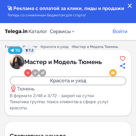
close
🚀 Реклама с оплатой за клики, лиды и продажи
Теперь со сниженным бюджетом для старта!
Каталог
Сервисы
Войти
Главная
Каталог
Красота и уход
Мастер и Модель Тюмень
TG
7.2
Каталог каналов
Мастер и Модель Тюмень
Каталог ботов
Красота и уход
distance
Горящие предложения
Тюмень
В формате 2/48 и 3/72 - закреп на сутки.
Тематика группы: поиск клиентов в сфере услуг
Индекс читаемости каналов в Telegram
красоты.
New
Аналитика MAX каналов
New
Статистика канала