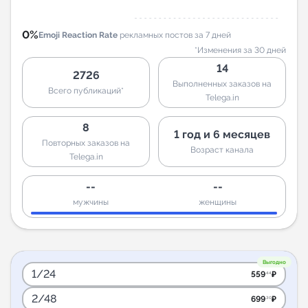
0%
Emoji Reaction Rate
рекламных постов за 7 дней
*Изменения за 30 дней
14
2726
Выполненных заказов на
Всего публикаций*
Telega.in
8
1 год и 6 месяцев
Повторных заказов на
Возраст канала
Telega.in
--
--
мужчины
женщины
Выгодно
1/24
559
₽
.44
2/48
699
₽
.30