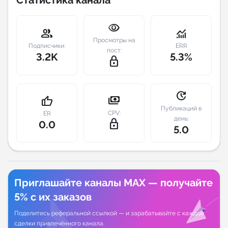
Индивидуальное сопровождение
visibility
group
monitoring
Просмотры на
Аналитика Telegram
Подписчики:
ERR
пост:
3.2K
5.3%
lock_outline
update
payments
thumb_up
Публикаций в
CPV:
ER
день:
lock_outline
0.0
5.0
Приглашайте каналы MAX — получайте
5% с их заказов
Поделитесь реферальной ссылкой — и зарабатывайте с каждой
сделки привлечённого канала.