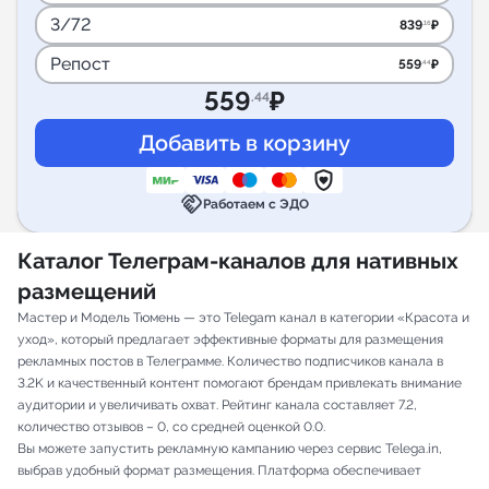
3/72
839
₽
.16
Репост
559
₽
.44
559
₽
.44
handshake
Работаем с ЭДО
Каталог Телеграм-каналов для нативных
размещений
Мастер и Модель Тюмень — это Telegam канал в категории «Красота и
уход», который предлагает эффективные форматы для размещения
рекламных постов в Телеграмме. Количество подписчиков канала в
3.2K и качественный контент помогают брендам привлекать внимание
аудитории и увеличивать охват. Рейтинг канала составляет 7.2,
количество отзывов – 0, со средней оценкой 0.0.
Вы можете запустить рекламную кампанию через сервис Telega.in,
выбрав удобный формат размещения. Платформа обеспечивает