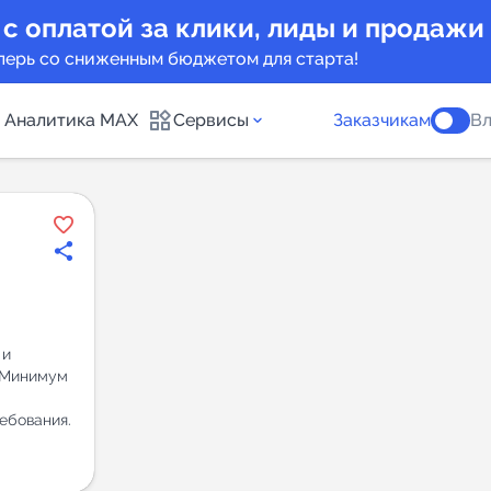
 с оплатой за клики, лиды и продажи
перь со сниженным бюджетом для старта!
Аналитика MAX
Сервисы
Заказчикам
Вл
каналов
Каталог б
Индекс чи
 предложения
Telegram
 и
New
. Минимум
Индивиду
а MAX каналов
ебования.
сопровож