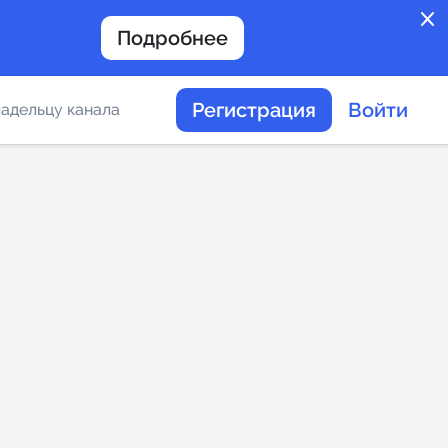
close
Подробнее
Регистрация
Войти
адельцу канала
отов
таемости каналов в
альное
дение