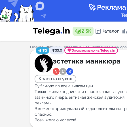
🚀 Реклама
Те
2.5K
Каталог
Главная
Каталог
Красота и уход
эстетика маникюра
TG
33.0
Эксклюзивно на Telega.in
Каталог 
эстетика маникюра
Красота и уход
Горящие
Публикую по всем вилкам цен.
Только живые подписчики с постоянных закупов
взаимного пиара, активная женская аудитория
рекламы.
Аналитик
В комментариях указывайте дополнительные тр
Спасибо.
New
Всем желаю успехов!