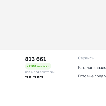
813 661
Сервисы
+ 7 518
за месяц
Каталог канал
новых пользователей
Готовые пред
35 383
Горящие пред
+ 1 380
за месяц
проверенных каналов
Смарт-кампан
2 526
Каталог ботов
ONLINE