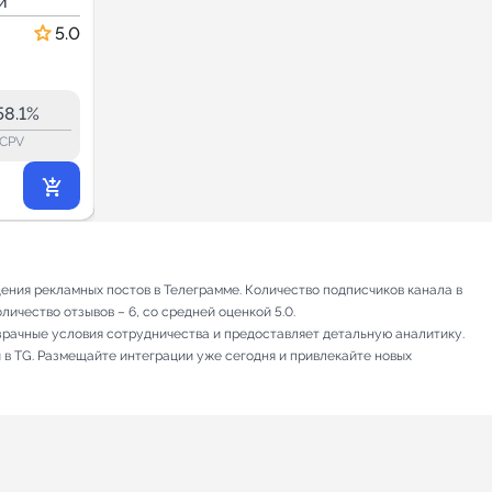
и
и играем!
Дети и родители
5.0
5.0
26.6
26.5
1.3K
58.1%
12.2%
ERR:
lock_outline
lock_outline
lo
CPV
CPV
349
₽
.65
ения рекламных постов в Телеграмме. Количество подписчиков канала в
личество отзывов – 6, со средней оценкой 5.0.
зрачные условия сотрудничества и предоставляет детальную аналитику.
 в TG. Размещайте интеграции уже сегодня и привлекайте новых