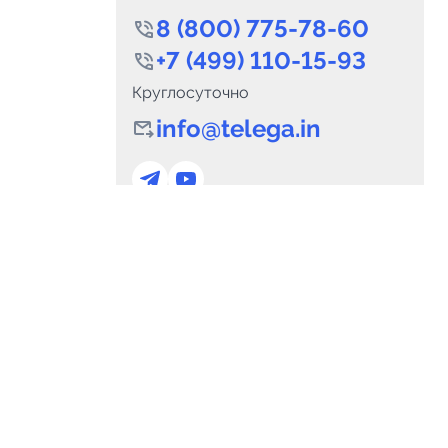
8 (800) 775-78-60
+7 (499) 110-15-93
Круглосуточно
info@telega.in
0
Каналов:
Подпи
0
₽
delete_forever
Итого:
.00
Для сотрудничества
и
marketing@telega.in
Для СМИ
альных
pr@telega.in
Техподдержка