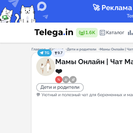
🚀 Реклама
Те
1.6K
Каталог
Главная
Каталог
Дети и родители
Мамы Онлайн | Ча
TG
9.7
Каталог 
Мамы Онлайн | Чат М
❤️
Горящие
Дети и родители
💬 Уютный и полезный чат для беременных и ма
Аналитик
New