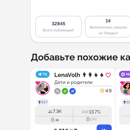
14
32845
Выполненных заказов
Всего публикаций*
на Telega.in
Добавьте похожие ка
особия
LenaVolh 👨‍👩‍👧‍👧
TG
M
тели
Дети и родители
4.9
4.9
59.7
51
7.3K
1.9%
13.7%
ERR:
ERR:
lock_outline
lock_outline
lock_outline
CPV
CPV
.08