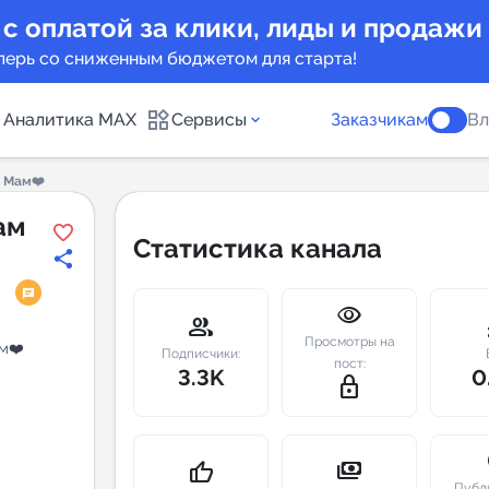
 с оплатой за клики, лиды и продажи
перь со сниженным бюджетом для старта!
Аналитика MAX
Сервисы
Заказчикам
Вл
т Мам❤️
каналов
Каталог б
ам
Статистика канала
Индекс чи
visibility
 предложения
Telegram
group
m
Просмотры на
м❤️
New
Подписчики:
пост:
3.3K
0
lock_outline
Индивиду
а MAX каналов
сопровож
u
payments
thumb_up
Публ