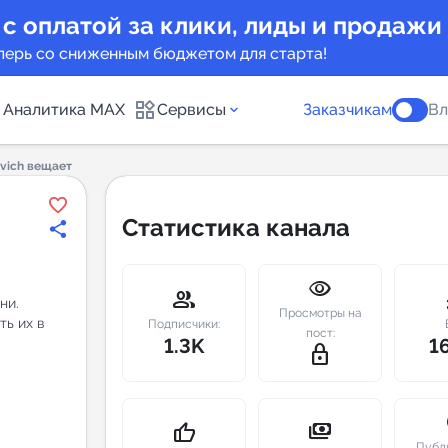
 с оплатой за клики, лиды и продажи
перь со сниженным бюджетом для старта!
Аналитика MAX
Сервисы
Заказчикам
Вл
vich вещает
каналов
Каталог б
Статистика канала
Индекс чи
visibility
 предложения
Telegram
group
m
ни.
Просмотры на
ь их в
New
Подписчики:
пост:
1.3K
1
lock_outline
Индивиду
а MAX каналов
сопровож
u
payments
thumb_up
Публ