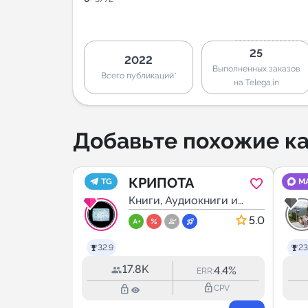
25
2022
Выполненных заказов
Всего публикаций*
на Telega.in
Добавьте похожие ка
 |
КРИПОТА
TG
M
ие |
книги и
Книги, Аудиокниги и
Подкасты
итие
4.8
5.0
32.9
23
17.8K
2.4%
4.4%
RR:
ERR:
lock_outline
lock_outline
lock_outline
CPV
CPV