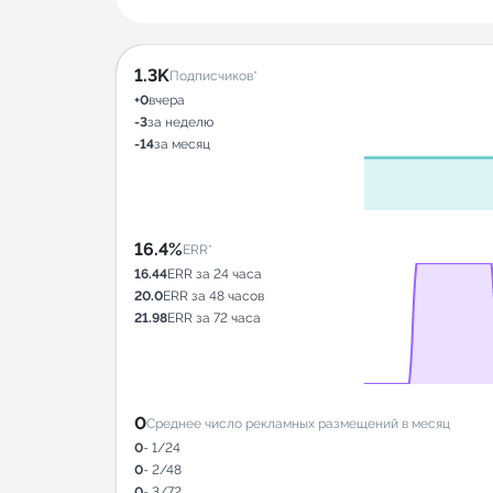
1.3K
Подписчиков*
+0
вчера
-3
за неделю
-14
за месяц
16.4%
ERR*
16.44
ERR за 24 часа
20.0
ERR за 48 часов
21.98
ERR за 72 часа
0
Среднее число рекламных размещений в месяц
0
- 1/24
0
- 2/48
0
- 3/72