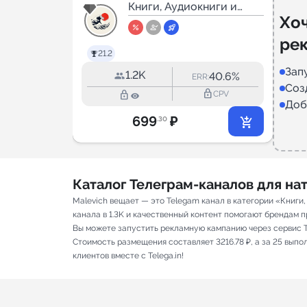
день
Книги, Аудиокниги и
Хо
Подкасты
ре
21.2
Зап
1.2K
40.6%
ERR:
Соз
lock_outline
lock_outline
CPV
Доб
699
₽
.30
Каталог Телеграм-каналов для н
Malevich вещает — это Telegam канал в категории «Книги
канала в 1.3K и качественный контент помогают брендам пр
Вы можете запустить рекламную кампанию через сервис T
Стоимость размещения составляет 3216.78 ₽, а за 25 вып
клиентов вместе с Telega.in!