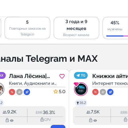
3 года и 9
5
45%
месяцев
Повторных заказов на
мужчины
Telega.in
Возраст канала
налы Telegram и MAX
Лана Лёсина|
Книжки айт
AX
TG
Рассказы
Книги, Аудиокниги и
Интернет техно
Подкасты
5.0
.2
35.2
9.2K
7.5K
36.3%
ERR:
ERR:
lock_outline
lock_outline
lock_outline
lock_outline
CPV