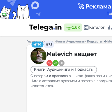
🚀 Реклама
Те
1.6K
Каталог
Главная
Каталог
Книги, Аудиокниги и Подкасты
Male
TG
7.1
Каталог 
Malevich вещает
Книги, Аудиокниги и Подкасты
Горящие
С юмором и правдиво о книгах, фанко поп и жиз
Читаю авторские рукописи и помогаю продвигат
издательства.
Аналитик
New