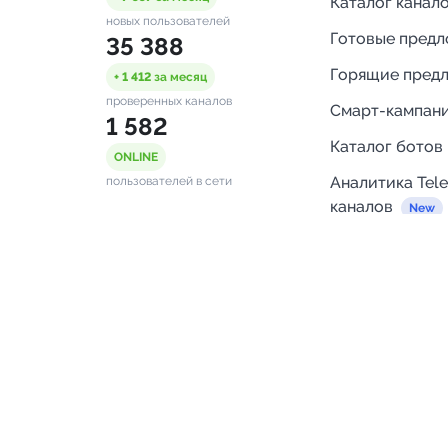
Каталог канал
новых пользователей
Готовые пред
35 388
Горящие пред
+ 1 412
за месяц
проверенных каналов
Смарт-кампан
1 582
Каталог ботов
ONLINE
Аналитика Tel
пользователей в сети
каналов
Бот нотифика
Помощь
FAQ
Напишите нам