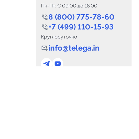
Пн-Пт: C 09:00 до 18:00
8 (800) 775-78-60
+7 (499) 110-15-93
Круглосуточно
info@telega.in
0
Каналов:
Подпи
0
₽
delete_forever
Итого:
.00
Для сотрудничества
и
marketing@telega.in
Для СМИ
альных
pr@telega.in