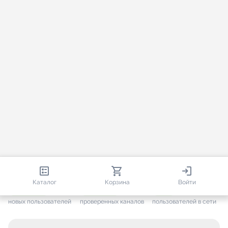
813 344
35 530
1 999
Каталог
Корзина
Войти
+ 7 648
за месяц
+ 1 451
за месяц
ONLINE
новых пользователей
проверенных каналов
пользователей в сети