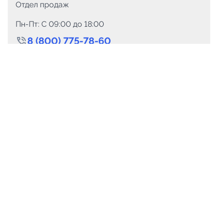
Отдел продаж
Пн-Пт: C 09:00 до 18:00
8 (800) 775-78-60
+7 (499) 110-15-93
Круглосуточно
info@telega.in
Для сотрудничества
marketing@telega.in
Для СМИ
pr@telega.in