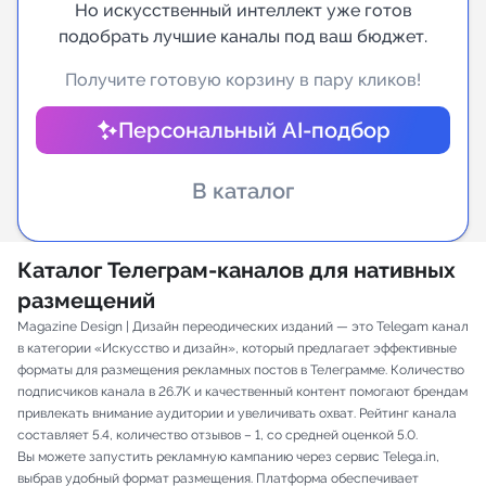
Но искусственный интеллект уже готов
подобрать лучшие каналы под ваш бюджет.
Индивидуальное сопровождение
Получите готовую корзину в пару кликов!
Аналитика Telegram
Персональный AI-подбор
В каталог
Каталог Телеграм-каналов для нативных
размещений
Magazine Design | Дизайн переодических изданий — это Telegam канал
в категории «Искусство и дизайн», который предлагает эффективные
форматы для размещения рекламных постов в Телеграмме. Количество
подписчиков канала в 26.7K и качественный контент помогают брендам
привлекать внимание аудитории и увеличивать охват. Рейтинг канала
составляет 5.4, количество отзывов – 1, со средней оценкой 5.0.
Вы можете запустить рекламную кампанию через сервис Telega.in,
выбрав удобный формат размещения. Платформа обеспечивает