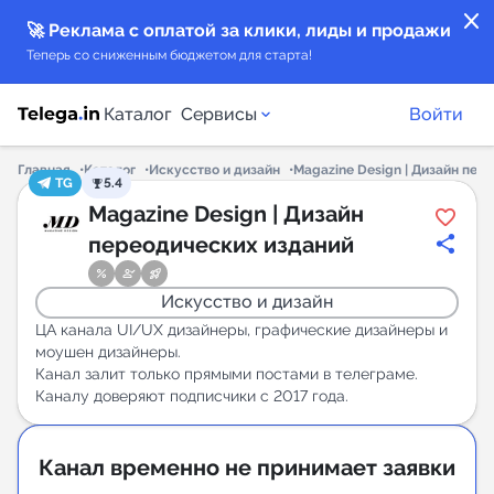
close
🚀 Реклама с оплатой за клики, лиды и продажи
Теперь со сниженным бюджетом для старта!
Каталог
Сервисы
Войти
Главная
Каталог
Искусство и дизайн
Magazine Design | Дизайн пер
TG
5.4
Каталог каналов
Magazine Design | Дизайн
переодических изданий
Каталог ботов
Искусство и дизайн
Горящие предложения
ЦА канала UI/UX дизайнеры, графические дизайнеры и
моушен дизайнеры.
Канал залит только прямыми постами в телеграме.
Индекс читаемости каналов в Telegram
Каналу доверяют подписчики с 2017 года.
New
Аналитика MAX каналов
Канал временно не принимает заявки
New