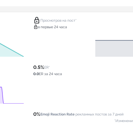
lock
Просмотров на пост*
lock
в первые 24 часа
0.5%
ER*
0.0
ER за 24 часа
0%
Emoji Reaction Rate
рекламных постов за 7 дней
*Изменени