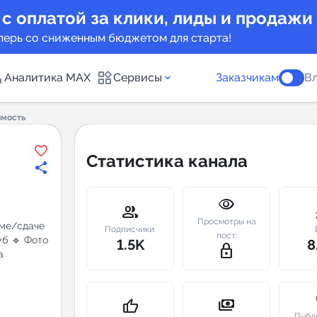
 с оплатой за клики, лиды и продажи
перь со сниженным бюджетом для старта!
Аналитика MAX
Сервисы
Заказчикам
Вл
имость
каналов
Каталог б
Статистика канала
Индекс чи
visibility
 предложения
Telegram
group
m
Просмотры на
ме/сдаче
New
Подписчики:
пост:
б 🔹 Фото
1.5K
8
lock_outline
а
Индивиду
а MAX каналов
сопровож
u
payments
thumb_up
Публ