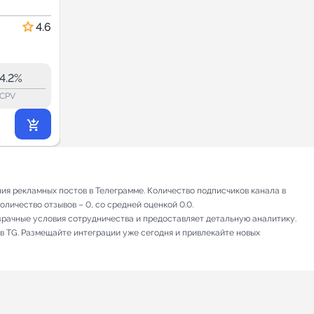
Сравнение
Недвижимость
Обзоры
4.6
5.0
Новостроек
48.1
45.2
30.7K
4.2%
15.4%
ERR:
lock_outline
lock_outline
lo
CPV
CPV
48 951
₽
.00
я рекламных постов в Телеграмме. Количество подписчиков канала в
оличество отзывов – 0, со средней оценкой 0.0.
зрачные условия сотрудничества и предоставляет детальную аналитику.
 в TG. Размещайте интеграции уже сегодня и привлекайте новых