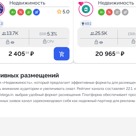
Донецк,Макеевк
Недвижимость
МСК
Недвижимость
а,Мариуполь
5.0
ДНР
.3
49.1
13.7K
25.5K
5.3%
ERR:
ERR:
lock_outline
lock_outline
lock_outline
lock_outline
CPV
2 405
₽
20 965
₽
.59
.01
ативных размещений
и «Недвижимость», который предлагает эффективные форматы для размещени
внимание аудитории и увеличивать охват. Рейтинг канала составляет 22.1, к
elega.in, выбрав удобный формат размещения. Платформа обеспечивает про
енных заявок канал зарекомендовал себя как надежный партнер для рекламы