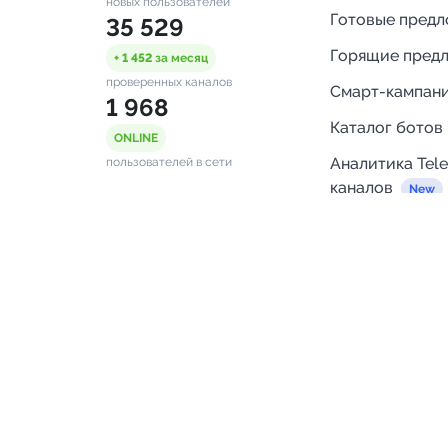
новых пользователей
Готовые пред
35 529
Горящие пред
+ 1 452
за месяц
проверенных каналов
Смарт-кампан
1 968
Каталог ботов
ONLINE
Аналитика Tel
пользователей в сети
каналов
Бот нотифика
Помощь
FAQ
Напишите нам