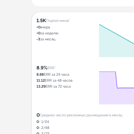
1.5K
Подписчиков*
+0
вчера
+0
за неделю
-3
за месяц
8.9%
ERR*
8.88
ERR за 24 часа
11.12
ERR за 48 часов
13.29
ERR за 72 часа
0
Среднее число рекламных размещений в месяц
0
- 1/24
0
- 2/48
0
- 3/72