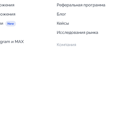
ложения
Реферальная программа
ложения
Блог
ии
Кейсы
Исследования рынка
egram и MAX
Компания
Отзывы о Telega.in
ций
Информация о безопасност
Возврат средств
Гарантии
Политика обработки персон
данных
Вакансии