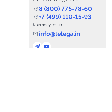
8 (800) 775-78-60
+7 (499) 110-15-93
Круглосуточно
info@telega.in
0
Каналов:
Подпи
0
₽
delete_forever
Итого:
.00
Для сотрудничества
и
marketing@telega.in
Для СМИ
альных
pr@telega.in
Техподдержка