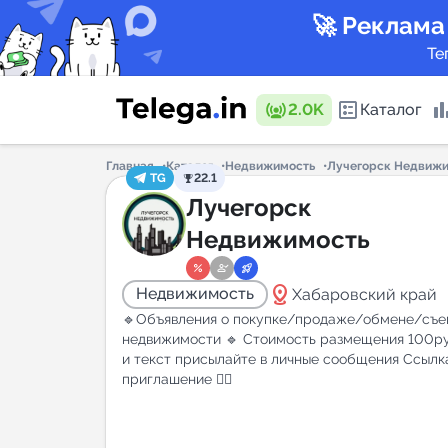
🚀 Реклама
Те
2.0K
Каталог
Главная
Каталог
Недвижимость
Лучегорск Недвиж
TG
22.1
Каталог 
Лучегорск
Недвижимость
Горящие
distance
Недвижимость
Хабаровский край
🔹Объявления о покупке/продаже/обмене/съе
недвижимости 🔹 Стоимость размещения 100ру
и текст присылайте в личные сообщения Ссылк
приглашение 👇🏻
Аналитик
New