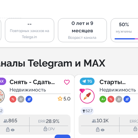
0 лет и 9
--
50%
месяцев
Повторных заказов на
мужчины
Telega.in
Возраст канала
налы Telegram и MAX
Снять - Сдать
Старты
AX
TG
квартиру в
Недвижимость
недвижимос
Недвижимость
Перми без
5.0
посредников.
.2
52.7
Новостройка.
865
10.1K
28.9%
ERR:
ERR:
lock_outline
lock_outline
lock_outline
lock_outline
CPV