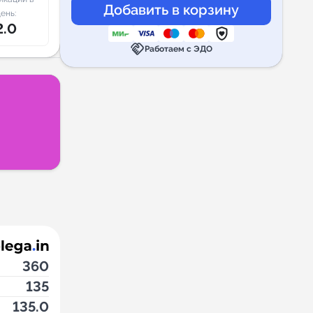
ень:
2.0
handshake
Работаем с ЭДО
360
135
135.0