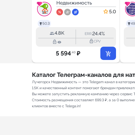
ть
Москве |
Недвижимость
Новостройки
4.9
5.0
50.3
49
4.8K
2.3%
24.4%
RR:
ERR:
lock_outline
lock_outline
lock_outline
CPV
CPV
5 594
₽
.40
Каталог Телеграм-каналов для н
Лучегорск Недвижимость — это Telegam канал в категори
1.5K и качественный контент помогают брендам привлекать 
Вы можете запустить рекламную кампанию через сервис T
Стоимость размещения составляет 699.3 ₽, а за 0 выполн
клиентов вместе с Telega.in!