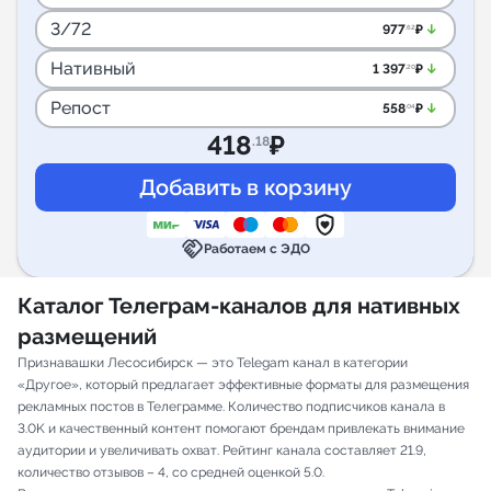
3/72
arrow_downward_alt
977
₽
.62
Нативный
arrow_downward_alt
1 397
₽
.20
Репост
arrow_downward_alt
558
₽
.04
418
₽
.18
handshake
Работаем с ЭДО
Каталог Телеграм-каналов для нативных
размещений
Признавашки Лесосибирск — это Telegam канал в категории
«Другое», который предлагает эффективные форматы для размещения
рекламных постов в Телеграмме. Количество подписчиков канала в
3.0K и качественный контент помогают брендам привлекать внимание
аудитории и увеличивать охват. Рейтинг канала составляет 21.9,
количество отзывов – 4, со средней оценкой 5.0.