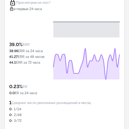
lock
Просмотров на пост*
lock
в первые 24 часа
39.0%
ERR*
38.96
ERR за 24 часа
41.27
ERR за 48 часов
44.1
ERR за 72 часа
0.23%
ER*
0.0
ER за 24 часа
1
Среднее число рекламных размещений в месяц
0
- 1/24
0
- 2/48
0
- 3/72