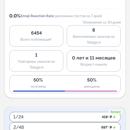
0.0%
Emoji Reaction Rate
рекламных постов за 7 дней
*Изменения за 30 дней
8
6454
Выполненных заказов на
Всего публикаций*
Telega.in
1
0 лет и 11 месяцев
Повторных заказов на
Возраст канала
Telega.in
50%
50%
мужчины
женщины
Выгодно
1/24
arrow_downward_alt
418
₽
.18
2/48
arrow_downward_alt
697
₽
.90