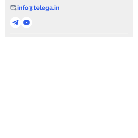
info@telega.in
Для сотрудничества
marketing@telega.in
Для СМИ
pr@telega.in
Техподдержка
Telegram
MAX
Сервисы