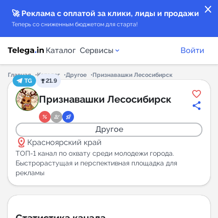
close
🚀 Реклама с оплатой за клики, лиды и продажи
Теперь со сниженным бюджетом для старта!
Каталог
Сервисы
Войти
Главная
Каталог
Другое
Признавашки Лесосибирск
TG
21.9
Каталог каналов
Признавашки Лесосибирск
Каталог ботов
Другое
distance
Горящие предложения
Красноярский край
ТОП-1 канал по охвату среди молодежи города.
Быстрорастущая и перспективная площадка для
Индекс читаемости каналов в Telegram
рекламы
New
Аналитика MAX каналов
New
Статистика канала