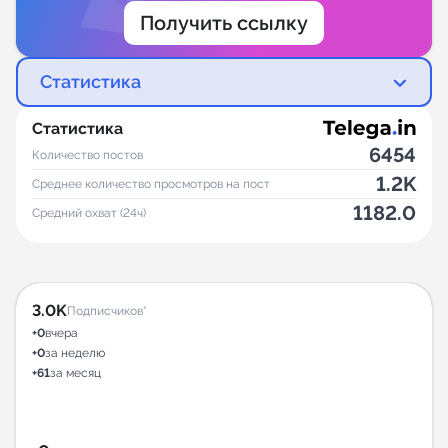
Получить ссылку
Статистика
Статистика
6454
Количество постов
1.2K
Среднее количество просмотров на пост
1182.0
Средний охват (24ч)
3.0K
Подписчиков*
+0
вчера
+0
за неделю
+61
за месяц